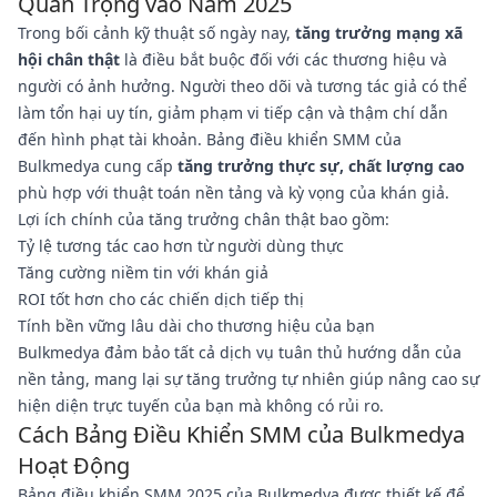
Quan Trọng vào Năm 2025
Trong bối cảnh kỹ thuật số ngày nay,
tăng trưởng mạng xã
hội chân thật
là điều bắt buộc đối với các thương hiệu và
người có ảnh hưởng. Người theo dõi và tương tác giả có thể
làm tổn hại uy tín, giảm phạm vi tiếp cận và thậm chí dẫn
đến hình phạt tài khoản. Bảng điều khiển SMM của
Bulkmedya cung cấp
tăng trưởng thực sự, chất lượng cao
phù hợp với thuật toán nền tảng và kỳ vọng của khán giả.
Lợi ích chính của tăng trưởng chân thật bao gồm:
Tỷ lệ tương tác cao hơn từ người dùng thực
Tăng cường niềm tin với khán giả
ROI tốt hơn cho các chiến dịch tiếp thị
Tính bền vững lâu dài cho thương hiệu của bạn
Bulkmedya đảm bảo tất cả dịch vụ tuân thủ hướng dẫn của
nền tảng, mang lại sự tăng trưởng tự nhiên giúp nâng cao sự
hiện diện trực tuyến của bạn mà không có rủi ro.
Cách Bảng Điều Khiển SMM của Bulkmedya
Hoạt Động
Bảng điều khiển SMM 2025 của Bulkmedya được thiết kế để