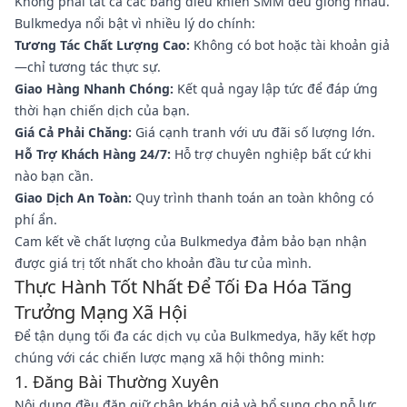
Không phải tất cả các bảng điều khiển SMM đều giống nhau.
Bulkmedya nổi bật vì nhiều lý do chính:
Tương Tác Chất Lượng Cao:
Không có bot hoặc tài khoản giả
—chỉ tương tác thực sự.
Giao Hàng Nhanh Chóng:
Kết quả ngay lập tức để đáp ứng
thời hạn chiến dịch của bạn.
Giá Cả Phải Chăng:
Giá cạnh tranh với ưu đãi số lượng lớn.
Hỗ Trợ Khách Hàng 24/7:
Hỗ trợ chuyên nghiệp bất cứ khi
nào bạn cần.
Giao Dịch An Toàn:
Quy trình thanh toán an toàn không có
phí ẩn.
Cam kết về chất lượng của Bulkmedya đảm bảo bạn nhận
được giá trị tốt nhất cho khoản đầu tư của mình.
Thực Hành Tốt Nhất Để Tối Đa Hóa Tăng
Trưởng Mạng Xã Hội
Để tận dụng tối đa các dịch vụ của Bulkmedya, hãy kết hợp
chúng với các chiến lược mạng xã hội thông minh:
1. Đăng Bài Thường Xuyên
Nội dung đều đặn giữ chân khán giả và bổ sung cho nỗ lực