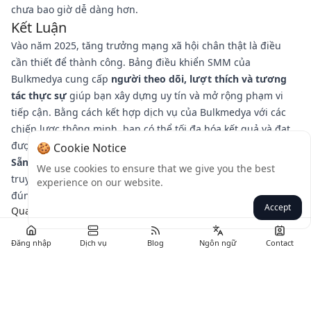
chưa bao giờ dễ dàng hơn.
Kết Luận
Vào năm 2025, tăng trưởng mạng xã hội chân thật là điều
cần thiết để thành công. Bảng điều khiển SMM của
Bulkmedya cung cấp
người theo dõi, lượt thích và tương
tác thực sự
giúp bạn xây dựng uy tín và mở rộng phạm vi
tiếp cận. Bằng cách kết hợp dịch vụ của Bulkmedya với các
chiến lược thông minh, bạn có thể tối đa hóa kết quả và đạt
được tăng trưởng lâu dài.
🍪 Cookie Notice
Sẵn sàng thay đổi sự hiện diện mạng xã hội của bạn?
Hãy
We use cookies to ensure that we give you the best
truy cập Bulkmedya ngay hôm nay và bắt đầu phát triển
experience on our website.
đúng cách!
Accept
Quay lại
Đăng nhập
Dịch vụ
Blog
Ngôn ngữ
Contact