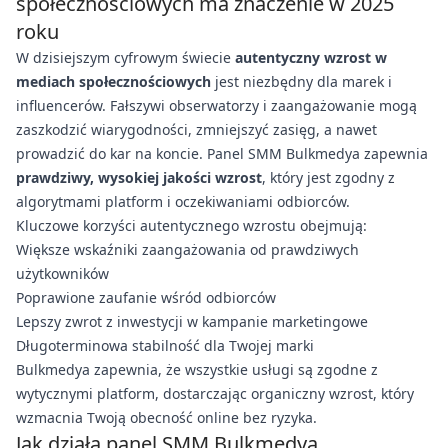
społecznościowych ma znaczenie w 2025
roku
W dzisiejszym cyfrowym świecie
autentyczny wzrost w
mediach społecznościowych
jest niezbędny dla marek i
influencerów. Fałszywi obserwatorzy i zaangażowanie mogą
zaszkodzić wiarygodności, zmniejszyć zasięg, a nawet
prowadzić do kar na koncie. Panel SMM Bulkmedya zapewnia
prawdziwy, wysokiej jakości wzrost
, który jest zgodny z
algorytmami platform i oczekiwaniami odbiorców.
Kluczowe korzyści autentycznego wzrostu obejmują:
Większe wskaźniki zaangażowania od prawdziwych
użytkowników
Poprawione zaufanie wśród odbiorców
Lepszy zwrot z inwestycji w kampanie marketingowe
Długoterminowa stabilność dla Twojej marki
Bulkmedya zapewnia, że wszystkie usługi są zgodne z
wytycznymi platform, dostarczając organiczny wzrost, który
wzmacnia Twoją obecność online bez ryzyka.
Jak działa panel SMM Bulkmedya