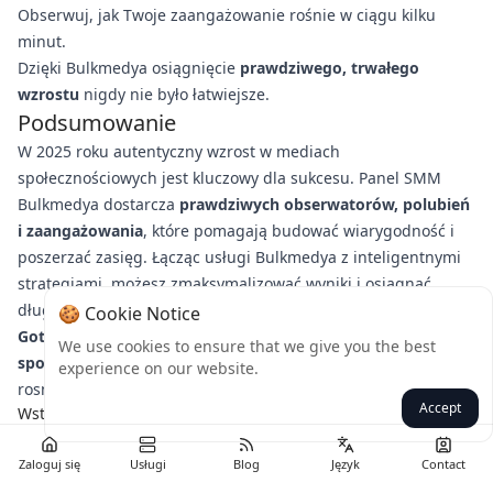
Obserwuj, jak Twoje zaangażowanie rośnie w ciągu kilku
minut.
Dzięki Bulkmedya osiągnięcie
prawdziwego, trwałego
wzrostu
nigdy nie było łatwiejsze.
Podsumowanie
W 2025 roku autentyczny wzrost w mediach
społecznościowych jest kluczowy dla sukcesu. Panel SMM
Bulkmedya dostarcza
prawdziwych obserwatorów, polubień
i zaangażowania
, które pomagają budować wiarygodność i
poszerzać zasięg. Łącząc usługi Bulkmedya z inteligentnymi
strategiami, możesz zmaksymalizować wyniki i osiągnąć
długoterminowy wzrost.
🍪 Cookie Notice
Gotowy, aby przekształcić swoją obecność w mediach
We use cookies to ensure that we give you the best
społecznościowych?
Odwiedź Bulkmedya już dziś i zacznij
experience on our website.
rosnąć w odpowiedni sposób!
Accept
Wstecz
Zaloguj się
Usługi
Blog
Język
Contact