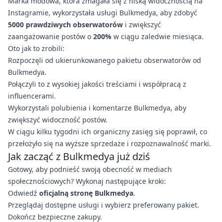
Marka modowa, która zmagała się z niską widocznością na
Instagramie, wykorzystała usługi Bulkmedya, aby zdobyć
5000 prawdziwych obserwatorów
i zwiększyć
zaangażowanie postów o
200%
w ciągu zaledwie miesiąca.
Oto jak to zrobili:
Rozpoczęli od ukierunkowanego pakietu obserwatorów od
Bulkmedya.
Połączyli to z wysokiej jakości treściami i współpracą z
influencerami.
Wykorzystali polubienia i komentarze Bulkmedya, aby
zwiększyć widoczność postów.
W ciągu kilku tygodni ich organiczny zasięg się poprawił, co
przełożyło się na wyższe sprzedaże i rozpoznawalność marki.
Jak zacząć z Bulkmedya już dziś
Gotowy, aby podnieść swoją obecność w mediach
społecznościowych? Wykonaj następujące kroki:
Odwiedź
oficjalną stronę Bulkmedya
.
Przeglądaj dostępne usługi i wybierz preferowany pakiet.
Dokończ bezpieczne zakupy.