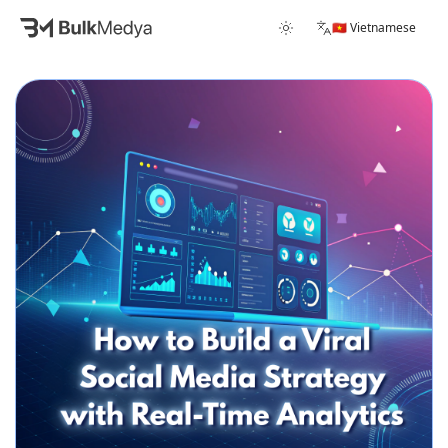
🇻🇳 Vietnamese