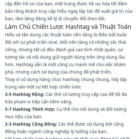
cập đến hồ sơ của bạn, một trang được tối ưu hóa tốt đảm
bảo rằng khách truy cập hiểu ngay lập tức đề xuất giá trị của
bạn, làm tăng đáng kể tỷ lệ chuyển đổi theo dõi.
Làm Chủ Chiến Lược Hashtag và Thuật Toán
Hiểu và tận dụng các thuật toán nền tảng là điều bắt buộc
đối với sự phát triển viral. Mỗi nền tảng có những sắc thái
riêng, nhưng tất cả đều đánh giá cao tính nhất quán, sự
tương tác và nội dung giữ người dùng trên ứng dụng lâu
hơn. Hashtag vẫn là một công cụ mạnh mẽ cho việc khám
phá, nhưng cách sử dụng của chúng đã phát triển.
Thay vì sử dụng hàng chục hashtag chung chung, hãy tập
trung vào một sự kết hợp chiến lược:
3-5 Hashtag Rộng:
Các thẻ có lượng truy cập cao để tối đa
hóa phạm vi tiếp cận tiềm năng.
5-7 Hashtag Thích Hợp:
Cụ thể cho nội dung và đối tượng
mục tiêu của bạn.
2-3 Hashtag Cộng Đồng:
Các thẻ được sử dụng bởi cộng
đồng hoặc ngành công nghiệp lý tưởng của bạn.
Kết hợp chiến lược hashtag này với thời gian đăng bài nhất