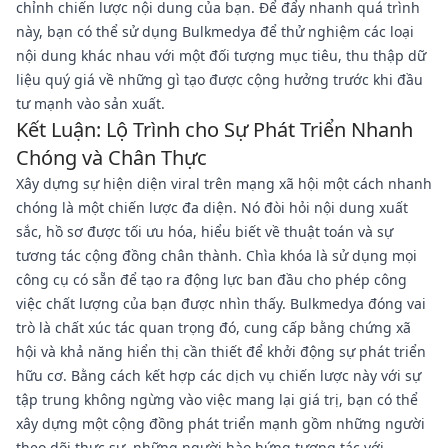
chỉnh chiến lược nội dung của bạn. Để đẩy nhanh quá trình
này, bạn có thể sử dụng Bulkmedya để thử nghiệm các loại
nội dung khác nhau với một đối tượng mục tiêu, thu thập dữ
liệu quý giá về những gì tạo được cộng hưởng trước khi đầu
tư mạnh vào sản xuất.
Kết Luận: Lộ Trình cho Sự Phát Triển Nhanh
Chóng và Chân Thực
Xây dựng sự hiện diện viral trên mạng xã hội một cách nhanh
chóng là một chiến lược đa diện. Nó đòi hỏi nội dung xuất
sắc, hồ sơ được tối ưu hóa, hiểu biết về thuật toán và sự
tương tác cộng đồng chân thành. Chìa khóa là sử dụng mọi
công cụ có sẵn để tạo ra động lực ban đầu cho phép công
việc chất lượng của bạn được nhìn thấy. Bulkmedya đóng vai
trò là chất xúc tác quan trọng đó, cung cấp bằng chứng xã
hội và khả năng hiển thị cần thiết để khởi động sự phát triển
hữu cơ. Bằng cách kết hợp các dịch vụ chiến lược này với sự
tập trung không ngừng vào việc mang lại giá trị, bạn có thể
xây dựng một cộng đồng phát triển mạnh gồm những người
theo dõi thực sự, những người hào hứng tương tác với