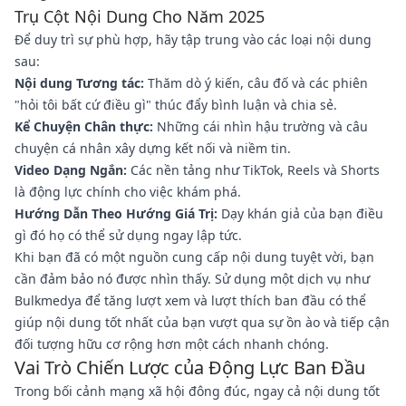
Trụ Cột Nội Dung Cho Năm 2025
Để duy trì sự phù hợp, hãy tập trung vào các loại nội dung
sau:
Nội dung Tương tác:
Thăm dò ý kiến, câu đố và các phiên
"hỏi tôi bất cứ điều gì" thúc đẩy bình luận và chia sẻ.
Kể Chuyện Chân thực:
Những cái nhìn hậu trường và câu
chuyện cá nhân xây dựng kết nối và niềm tin.
Video Dạng Ngắn:
Các nền tảng như TikTok, Reels và Shorts
là động lực chính cho việc khám phá.
Hướng Dẫn Theo Hướng Giá Trị:
Dạy khán giả của bạn điều
gì đó họ có thể sử dụng ngay lập tức.
Khi bạn đã có một nguồn cung cấp nội dung tuyệt vời, bạn
cần đảm bảo nó được nhìn thấy. Sử dụng một dịch vụ như
Bulkmedya để tăng lượt xem và lượt thích ban đầu có thể
giúp nội dung tốt nhất của bạn vượt qua sự ồn ào và tiếp cận
đối tượng hữu cơ rộng hơn một cách nhanh chóng.
Vai Trò Chiến Lược của Động Lực Ban Đầu
Trong bối cảnh mạng xã hội đông đúc, ngay cả nội dung tốt