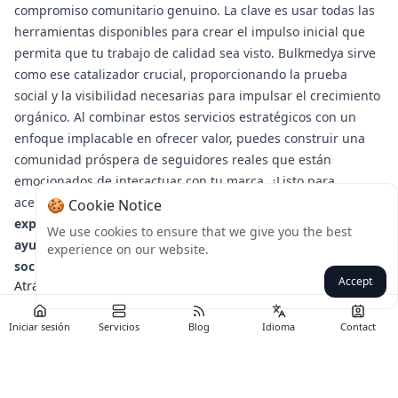
compromiso comunitario genuino. La clave es usar todas las
herramientas disponibles para crear el impulso inicial que
permita que tu trabajo de calidad sea visto. Bulkmedya sirve
como ese catalizador crucial, proporcionando la prueba
social y la visibilidad necesarias para impulsar el crecimiento
orgánico. Al combinar estos servicios estratégicos con un
enfoque implacable en ofrecer valor, puedes construir una
comunidad próspera de seguidores reales que están
emocionados de interactuar con tu marca. ¿Listo para
acelerar tu crecimiento?
Visita Bulkmedya hoy mismo para
🍪 Cookie Notice
explorar nuestra gama de servicios diseñados para
We use cookies to ensure that we give you the best
ayudarte a construir una poderosa presencia en redes
experience on our website.
sociales.
Accept
Atrás
Iniciar sesión
Servicios
Blog
Idioma
Contact