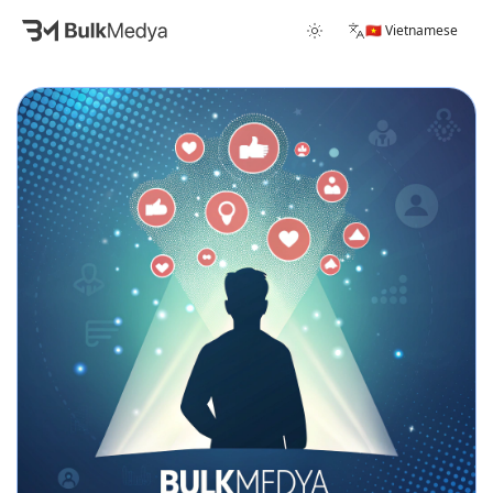
🇻🇳 Vietnamese