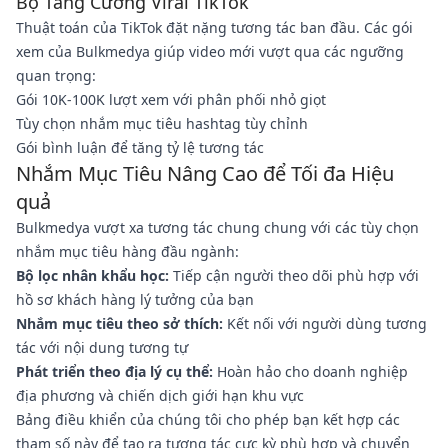
Bộ Tăng Cường Viral TikTok
Thuật toán của TikTok đặt nặng tương tác ban đầu. Các gói
xem của Bulkmedya giúp video mới vượt qua các ngưỡng
quan trọng:
Gói 10K-100K lượt xem với phân phối nhỏ giọt
Tùy chọn nhắm mục tiêu hashtag tùy chỉnh
Gói bình luận để tăng tỷ lệ tương tác
Nhắm Mục Tiêu Nâng Cao để Tối đa Hiệu
quả
Bulkmedya vượt xa tương tác chung chung với các tùy chọn
nhắm mục tiêu hàng đầu ngành:
Bộ lọc nhân khẩu học:
Tiếp cận người theo dõi phù hợp với
hồ sơ khách hàng lý tưởng của bạn
Nhắm mục tiêu theo sở thích:
Kết nối với người dùng tương
tác với nội dung tương tự
Phát triển theo địa lý cụ thể:
Hoàn hảo cho doanh nghiệp
địa phương và chiến dịch giới hạn khu vực
Bảng điều khiển của chúng tôi cho phép bạn kết hợp các
tham số này để tạo ra tương tác cực kỳ phù hợp và chuyển