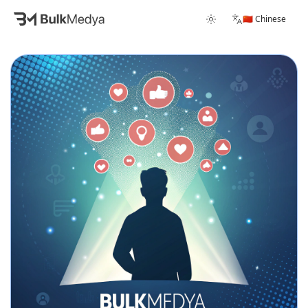
🇨🇳 Chinese