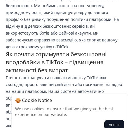
безкоштовно. Ми робимо акцент на поступовому,
природному рості, який підвищує довіру до вашого
профілю без ризику порушення політики платформи. На
відміну від деяких безкоштовних сервісів, які
використовують ботів або фейкові акаунти, ми
забезпечуємо справжню взаємодію, яка сприяє вашому
довгостроковому успіху в TikTok.
Як почати отримувати безкоштовні
вподобайки в TikTok – підвищення
активності без витрат
Почніть покращувати свою активність у TikTok вже
сьогодні, просто ввівши свій логін або посилання на відео
на нашій платформі. Наша система автоматично
обробляє ваш запит і починає надсилати безкоштовні
🍪 Cookie Notice
вподобайки до вказаного контенту. Ви можете
We use cookies to ensure that we give you the best
відстежувати зростання взаємодії в реальному часі через
experience on our website.
аналітику TikTok, зосереджуючись на створенні більш
Accept
якісного контенту для вашої аудиторії.