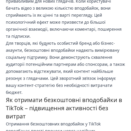
привабливим для нових глядачів. Коли користувачі
бачать відео з великою кількістю вподобайок, вони
сприймають їх як цінні та варті перегляду. Цей
психологічний ефект може призвести до більшої
органічної взаємодії, включаючи коментарі, поширення
та підписки.
Для творців, які будують особистий бренд або бізнес-
акаунти, безкоштовні вподобайки надають вимірювану
соціальну підтримку. Вони демонструють схвалення
аудиторії потенційним партнерам або спонсорам, а також
допомагають відстежувати, який контент найбільше
резонує з глядачами. Цей зворотний зв’язок інформує
вашу контент-стратегію без необхідності витрачати
бюджет.
Як отримати безкоштовні вподобайки в
TikTok – підвищення активності без
витрат
Отримання безкоштовних вподобайок у TikTok
передбачає прості процеси через надійних