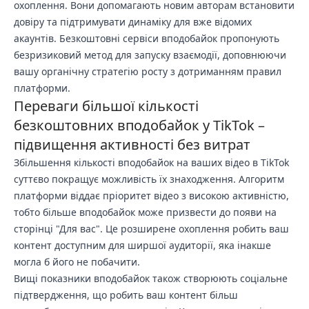
охоплення. Вони допомагають новим авторам встановити
довіру та підтримувати динаміку для вже відомих
акаунтів. Безкоштовні сервіси вподобайок пропонують
безризиковий метод для запуску взаємодії, доповнюючи
вашу органічну стратегію росту з дотриманням правил
платформи.
Переваги більшої кількості
безкоштовних вподобайок у TikTok –
підвищення активності без витрат
Збільшення кількості вподобайок на ваших відео в TikTok
суттєво покращує можливість їх знаходження. Алгоритм
платформи віддає пріоритет відео з високою активністю,
тобто більше вподобайок може призвести до появи на
сторінці "Для вас". Це розширене охоплення робить ваш
контент доступним для ширшої аудиторії, яка інакше
могла б його не побачити.
Вищі показники вподобайок також створюють соціальне
підтвердження, що робить ваш контент більш