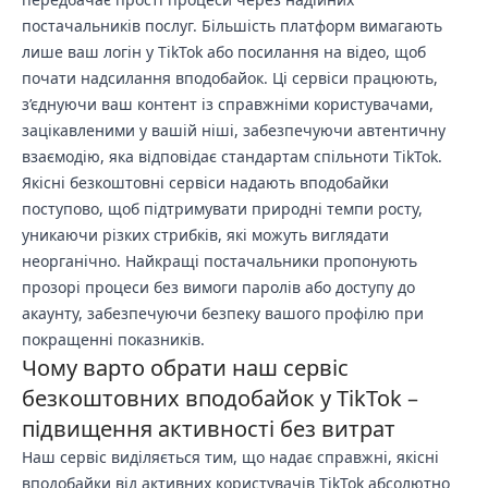
постачальників послуг. Більшість платформ вимагають
лише ваш логін у TikTok або посилання на відео, щоб
почати надсилання вподобайок. Ці сервіси працюють,
з’єднуючи ваш контент із справжніми користувачами,
зацікавленими у вашій ніші, забезпечуючи автентичну
взаємодію, яка відповідає стандартам спільноти TikTok.
Якісні безкоштовні сервіси надають вподобайки
поступово, щоб підтримувати природні темпи росту,
уникаючи різких стрибків, які можуть виглядати
неорганічно. Найкращі постачальники пропонують
прозорі процеси без вимоги паролів або доступу до
акаунту, забезпечуючи безпеку вашого профілю при
покращенні показників.
Чому варто обрати наш сервіс
безкоштовних вподобайок у TikTok –
підвищення активності без витрат
Наш сервіс виділяється тим, що надає справжні, якісні
вподобайки від активних користувачів TikTok абсолютно