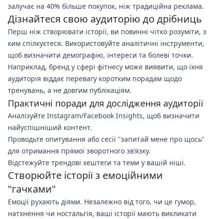
залучає на 40% більше покупок, ніж традиційна реклама.
Дізнайтеся свою аудиторію до дрібниць
Перш ніж створювати історії, ви повинні чітко розуміти, з
ким спілкуєтеся. Використовуйте аналітичні інструменти,
щоб визначити демографію, інтереси та болеві точки.
Наприклад, бренд у сфері фітнесу може виявити, що їхня
аудиторія віддає перевагу коротким порадам щодо
тренувань, а не довгим публікаціям.
Практичні поради для дослідження аудиторії
Аналізуйте Instagram/Facebook Insights, щоб визначити
найуспішніший контент.
Проводьте опитування або сесії "запитай мене про щось"
для отримання прямої зворотного зв’язку.
Відстежуйте трендові хештеги та теми у вашій ніші.
Створюйте історії з емоційними
"гачками"
Емоції рухають діями. Незалежно від того, чи це гумор,
натхнення чи ностальгія, ваші історії мають викликати