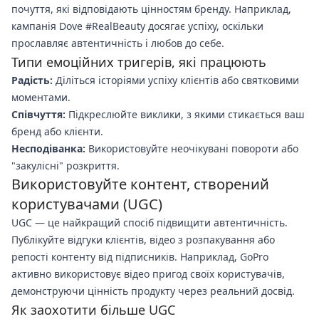
почуття, які відповідають цінностям бренду. Наприклад,
кампанія Dove #RealBeauty досягає успіху, оскільки
прославляє автентичність і любов до себе.
Типи емоційних тригерів, які працюють
Радість:
Діліться історіями успіху клієнтів або святковими
моментами.
Співчуття:
Підкреслюйте виклики, з якими стикається ваш
бренд або клієнти.
Несподіванка:
Використовуйте неочікувані повороти або
"закулісні" розкриття.
Використовуйте контент, створений
користувачами (UGC)
UGC — це найкращий спосіб підвищити автентичність.
Публікуйте відгуки клієнтів, відео з розпакування або
репості контенту від підписників. Наприклад, GoPro
активно використовує відео пригод своїх користувачів,
демонструючи цінність продукту через реальний досвід.
Як заохотити більше UGC