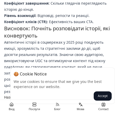
Коефіцієнт завершення:
Скільки глядачів переглядають
історію до кінця.
Рівень взаємодії:
Відповіді, репости та реакції.
Коефіцієнт кліків (CTR):
Ефективність ваших CTA.
Висновок: Почніть розповідати історії, які
конвертують
Автентичні історії в соцмережах у 2025 році поєднують
емоції, зрозумілість та стратегічні заклики до дії, щоб
досягти реальних результатів. Знаючи свою аудиторію,
використовуючи UGC та оптимізуючи контент під кожну
платформу, ви створюватимете контент, який не лише
залучає, а й конвертує. Готові підняти свою майстерність
🍪 Cookie Notice
розповідей на новий рівень? Виберіть одну стратегію з
We use cookies to ensure that we give you the best
цього гайду та впровадьте її вже сьогодні — і подивіться на
experience on our website.
результат!
Accept
Назад
Вхід
Послуги
Блог
Мова
Contact