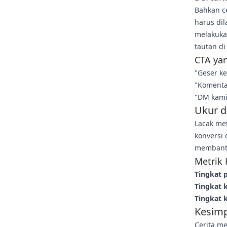
Bahkan c
harus di
melakukan
tautan di
CTA yan
"Geser ke
"Komenta
"DM kami 
Ukur d
Lacak met
konversi 
membantu
Metrik 
Tingkat 
Tingkat k
Tingkat k
Kesimp
Cerita m