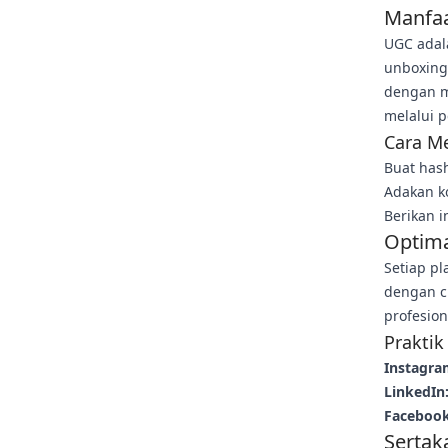
Manfaa
UGC adala
unboxing
dengan m
melalui 
Cara M
Buat has
Adakan k
Berikan i
Optima
Setiap pl
dengan cu
profesion
Praktik
Instagra
LinkedIn
Facebook
Sertak