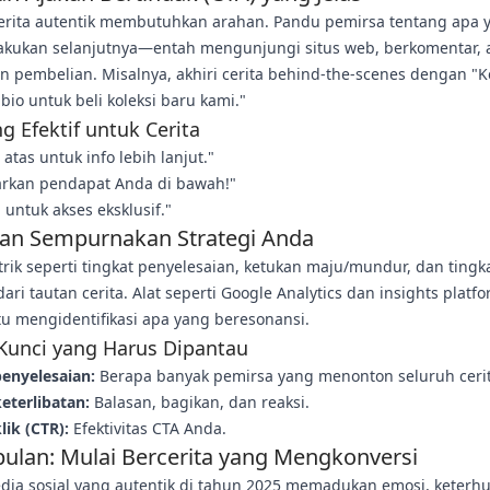
erita autentik membutuhkan arahan. Pandu pemirsa tentang apa 
lakukan selanjutnya—entah mengunjungi situs web, berkomentar, 
 pembelian. Misalnya, akhiri cerita behind-the-scenes dengan "K
 bio untuk beli koleksi baru kami."
g Efektif untuk Cerita
 atas untuk info lebih lanjut."
rkan pendapat Anda di bawah!"
untuk akses eksklusif."
an Sempurnakan Strategi Anda
rik seperti tingkat penyelesaian, ketukan maju/mundur, dan tingk
dari tautan cerita. Alat seperti Google Analytics dan insights platf
 mengidentifikasi apa yang beresonansi.
Kunci yang Harus Dipantau
penyelesaian:
Berapa banyak pemirsa yang menonton seluruh ceri
eterlibatan:
Balasan, bagikan, dan reaksi.
lik (CTR):
Efektivitas CTA Anda.
ulan: Mulai Bercerita yang Mengkonversi
edia sosial yang autentik di tahun 2025 memadukan emosi, keter