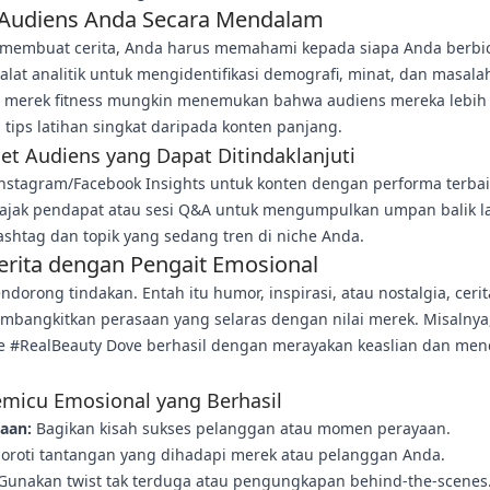
 Audiens Anda Secara Mendalam
membuat cerita, Anda harus memahami kepada siapa Anda berbic
lat analitik untuk mengidentifikasi demografi, minat, dan masala
, merek fitness mungkin menemukan bahwa audiens mereka lebih
tips latihan singkat daripada konten panjang.
set Audiens yang Dapat Ditindaklanjuti
Instagram/Facebook Insights untuk konten dengan performa terbai
jajak pendapat atau sesi Q&A untuk mengumpulkan umpan balik l
shtag dan topik yang sedang tren di niche Anda.
erita dengan Pengait Emosional
dorong tindakan. Entah itu humor, inspirasi, atau nostalgia, ceri
mbangkitkan perasaan yang selaras dengan nilai merek. Misalnya
 #RealBeauty Dove berhasil dengan merayakan keaslian dan menci
emicu Emosional yang Berhasil
aan:
Bagikan kisah sukses pelanggan atau momen perayaan.
oroti tantangan yang dihadapi merek atau pelanggan Anda.
Gunakan twist tak terduga atau pengungkapan behind-the-scenes