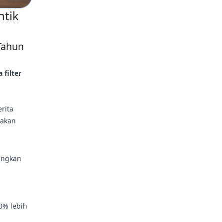
ntik
Tahun
 filter
rita
iakan
ungkan
0% lebih