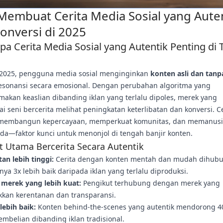
Membuat Cerita Media Sosial yang Aute
onversi di 2025
a Cerita Media Sosial yang Autentik Penting di 
 2025, pengguna media sosial menginginkan
konten asli dan tanpa
esonansi secara emosional. Dengan perubahan algoritma yang
akan keaslian dibanding iklan yang terlalu dipoles, merek yang
 seni bercerita melihat peningkatan keterlibatan dan konversi. Ce
 membangun kepercayaan, memperkuat komunitas, dan memanus
da—faktor kunci untuk menonjol di tengah banjir konten.
 Utama Bercerita Secara Autentik
tan lebih tinggi:
Cerita dengan konten mentah dan mudah dihub
ya 3x lebih baik daripada iklan yang terlalu diproduksi.
 merek yang lebih kuat:
Pengikut terhubung dengan merek yang
kan kerentanan dan transparansi.
lebih baik:
Konten behind-the-scenes yang autentik mendorong 4
mbelian dibanding iklan tradisional.