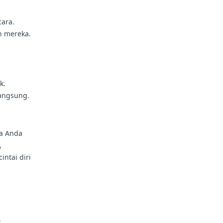
ara.
h mereka.
k.
angsung.
ta Anda
,
ntai diri
.