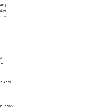
yang
atau
etuk
at
orm
ta Anda.
hubungan,