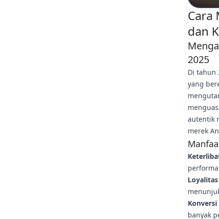
Cara 
dan K
Mengap
2025
Di tahun
yang ber
mengutam
menguasai
autentik
merek An
Manfaat
Keterliba
performan
Loyalitas
menunjuk
Konversi 
banyak pe