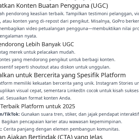
tkan Konten Buatan Pengguna (UGC)
h pendorong keaslian terbaik. Tampilkan testimoni pelanggan, vi
, atau konten yang di-repost dari pengikut. Misalnya, GoPro ber
embagikan video petualangan pengguna—membuktikan nilai pr
pengalaman nyata.
endorong Lebih Banyak UGC
htag merek untuk pelacakan mudah.
ontes yang mendorong pengikut untuk berbagi konten.
nsentif seperti shoutout atau diskon untuk unggulan.
lkan untuk Bercerita yang Spesifik Platform
atform memiliki kekuatan bercerita yang unik. Instagram Stories u
plikan visual cepat, sementara LinkedIn cocok untuk kisah sukses
al. Sesuaikan format konten Anda.
 Terbaik Platform untuk 2025
m/TikTok:
Gunakan suara tren, stiker, dan jajak pendapat interaktif
:
Bagikan pencapaian karier atau wawasan kepemimpinan.
:
Cerita panjang dengan elemen pembangun komunitas.
an Ajakan Bertindak (CTA) yang Jelas