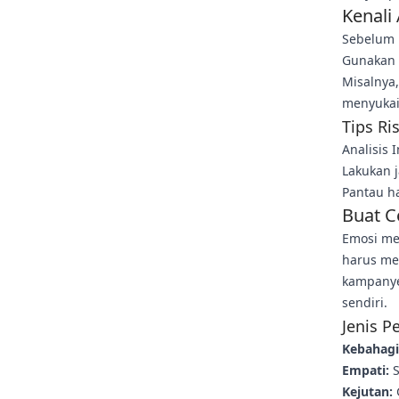
Kenali
Sebelum 
Gunakan a
Misalnya
menyukai 
Tips Ri
Analisis 
Lakukan 
Pantau ha
Buat C
Emosi men
harus me
kampanye
sendiri.
Jenis P
Kebahagi
Empati:
S
Kejutan: