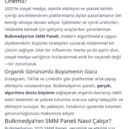
Önemli?
2025'te sosyal medya, otantik etkileşim ve yüksek kaliteli
içeriği önceliklendiren platformlarla dijital pazarlamanın bel
kemiği olmaya devam ediyor. İşletmeler ve içerik üreticileri,
rekabette kalmak için gelişmiş araçlardan yararlanmalı.
Bulkmedya’nın SMM Paneli
, modern algoritmalara uygun
ölçeklenebilir büyüme stratejileri sunarak mükemmel bir
çözüm sağlıyor. İster bir influencer, marka ya da ajans olun,
sosyal medya varlığınızı hızlandırmak artık bir seçenek değil
—bir zorunluluk.
Organik Görünümlü Büyümenin Gücü
Instagram, TikTok ve LinkedIn gibi platformlar artık yapay
etkileşimi cezalandırıyor. Bulkmedya’nın paneli,
gerçek,
algoritma dostu büyüme
sağlayarak organik davranışı taklit
eden kademeli ve yüksek tutunma oranına sahip takipçiler ve
etkileşim sunuyor. Bu yaklaşım, hesabınızı güvende tutarken
görünürlüğünüzü maksimize ediyor.
Bulkmedya’nın SMM Paneli Nasıl Çalışır?
Bulkmedya’nın 2025 SMM Paneli, verimlilik ve etkililik için