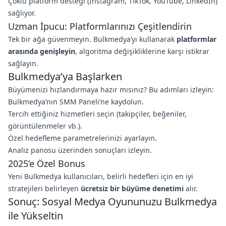
Çoklu platform desteği (Instagram, TikTok, YouTube, LinkedIn)
sağlıyor.
Uzman İpucu: Platformlarınızı Çeşitlendirin
Tek bir ağa güvenmeyin. Bulkmedya’yı kullanarak
platformlar
arasında genişleyin
, algoritma değişikliklerine karşı istikrar
sağlayın.
Bulkmedya’ya Başlarken
Büyümenizi hızlandırmaya hazır mısınız? Bu adımları izleyin:
Bulkmedya’nın SMM Paneli’ne kaydolun.
Tercih ettiğiniz hizmetleri seçin (takipçiler, beğeniler,
görüntülenmeler vb.).
Özel hedefleme parametrelerinizi ayarlayın.
Analiz panosu üzerinden sonuçları izleyin.
2025’e Özel Bonus
Yeni Bulkmedya kullanıcıları, belirli hedefleri için en iyi
stratejileri belirleyen
ücretsiz bir büyüme denetimi
alır.
Sonuç: Sosyal Medya Oyununuzu Bulkmedya
ile Yükseltin