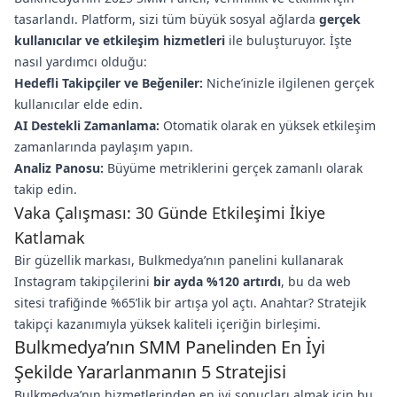
tasarlandı. Platform, sizi tüm büyük sosyal ağlarda
gerçek
kullanıcılar ve etkileşim hizmetleri
ile buluşturuyor. İşte
nasıl yardımcı olduğu:
Hedefli Takipçiler ve Beğeniler:
Niche’inizle ilgilenen gerçek
kullanıcılar elde edin.
AI Destekli Zamanlama:
Otomatik olarak en yüksek etkileşim
zamanlarında paylaşım yapın.
Analiz Panosu:
Büyüme metriklerini gerçek zamanlı olarak
takip edin.
Vaka Çalışması: 30 Günde Etkileşimi İkiye
Katlamak
Bir güzellik markası, Bulkmedya’nın panelini kullanarak
Instagram takipçilerini
bir ayda %120 artırdı
, bu da web
sitesi trafiğinde %65’lik bir artışa yol açtı. Anahtar? Stratejik
takipçi kazanımıyla yüksek kaliteli içeriğin birleşimi.
Bulkmedya’nın SMM Panelinden En İyi
Şekilde Yararlanmanın 5 Stratejisi
Bulkmedya’nın hizmetlerinden en iyi sonuçları almak için bu