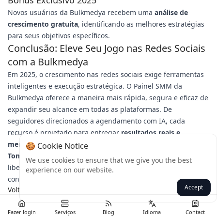
Bônus Exclusivo 2025
Novos usuários da Bulkmedya recebem uma
análise de
crescimento gratuita
, identificando as melhores estratégias
para seus objetivos específicos.
Conclusão: Eleve Seu Jogo nas Redes Sociais
com a Bulkmedya
Em 2025, o crescimento nas redes sociais exige ferramentas
inteligentes e execução estratégica. O Painel SMM da
Bulkmedya oferece a maneira mais rápida, segura e eficaz de
expandir seu alcance em todas as plataformas. De
seguidores direcionados a agendamento com IA, cada
recurso é projetado para entregar
resultados reais e
mensuráveis
.
🍪 Cookie Notice
Tome uma atitude hoje:
Visite o site da Bulkmedya para
We use cookies to ensure that we give you the best
liberar seu potencial nas redes sociais e ficar à frente da
experience on our website.
concorrência!
Accept
Voltar
Fazer login
Serviços
Blog
Idioma
Contact