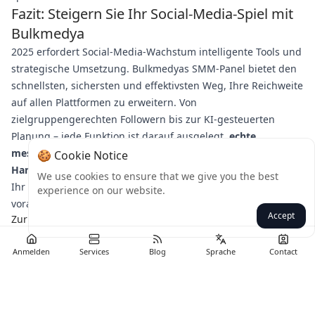
Fazit: Steigern Sie Ihr Social-Media-Spiel mit
Bulkmedya
2025 erfordert Social-Media-Wachstum intelligente Tools und
strategische Umsetzung. Bulkmedyas SMM-Panel bietet den
schnellsten, sichersten und effektivsten Weg, Ihre Reichweite
auf allen Plattformen zu erweitern. Von
zielgruppengerechten Followern bis zur KI-gesteuerten
Planung – jede Funktion ist darauf ausgelegt,
echte,
messbare Ergebnisse
zu liefern.
🍪 Cookie Notice
Handeln Sie jetzt:
Besuchen Sie die Bulkmedya-Website, um
We use cookies to ensure that we give you the best
Ihr Social-Media-Potenzial zu entfesseln und der Konkurrenz
experience on our website.
voraus zu sein!
Accept
Zurück
Anmelden
Services
Blog
Sprache
Contact