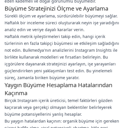
eden kademeli ve doğal görünümlü büyümedir.
Büyüme Stratejinizi Ölçme ve Ayarlama
Sürekli ölçüm ve ayarlama, sürdürülebilir büyümeyi sağlar.
Haftalık bir inceleme süreci oluşturarak neyin işe yaradığını
analiz edin ve veriye dayalı kararlar verin.
Haftalık metrik iyileştirmeleri takip edin, hangi içerik
türlerinin en fazla takipçi büyümesi ve etkileşim sağladığını
not edin. Bulkmedya'nın analizlerini Instagram Insights ile
birlikte kullanarak modelleri ve fırsatları belirleyin. Bu
içgörülere dayanarak stratejinizi ayarlayın, işe yarayanları
güçlendirirken yeni yaklaşımları test edin. Bu yinelemeli
süreç, zamanla biriken büyüme yaratır.
Yaygın Büyüme Hesaplama Hatalarından
Kaçınma
Birçok Instagram içerik üreticisi, temel faktörleri gözden
kaçırarak veya gerçekçi olmayan beklentiler belirleyerek
büyüme potansiyellerini yanlış hesaplar.
Bu yaygın hatalardan kaçının: organik büyüme için gereken
süreyi hafife alma, viral potansiyeli abartma, kitle geri