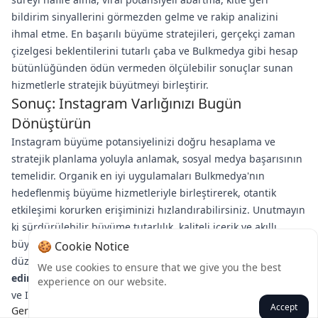
bildirim sinyallerini görmezden gelme ve rakip analizini
ihmal etme. En başarılı büyüme stratejileri, gerçekçi zaman
çizelgesi beklentilerini tutarlı çaba ve Bulkmedya gibi hesap
bütünlüğünden ödün vermeden ölçülebilir sonuçlar sunan
hizmetlerle stratejik büyütmeyi birleştirir.
Sonuç: Instagram Varlığınızı Bugün
Dönüştürün
Instagram büyüme potansiyelinizi doğru hesaplama ve
stratejik planlama yoluyla anlamak, sosyal medya başarısının
temelidir. Organik en iyi uygulamaları Bulkmedya'nın
hedeflenmiş büyüme hizmetleriyle birleştirerek, otantik
etkileşimi korurken erişiminizi hızlandırabilirsiniz. Unutmayın
ki sürdürülebilir büyüme tutarlılık, kaliteli içerik ve akıllı
büyütme stratejileri gerektirir. Instagram etkinizi en üst
🍪 Cookie Notice
düzeye çıkarmaya hazır mısınız?
Bugün Bulkmedya'yı ziyaret
We use cookies to ensure that we give you the best
edin
, özel ihtiyaçlarınıza uygun büyüme çözümlerini keşfedin
experience on our website.
ve Instagram mükemmelliği yolculuğunuza başlayın.
Accept
Geri