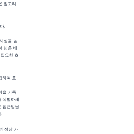
은 알고리
다.
가시성을 높
더 넓은 배
 필요한 초
립하여 효
형을 기록
를 식별하세
운 접근법을
.
여 성장 가