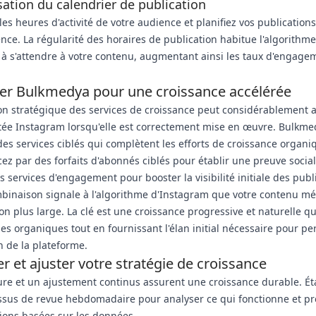
ation du calendrier de publication
les heures d'activité de votre audience et planifiez vos publication
ce. La régularité des horaires de publication habitue l'algorithme
à s'attendre à votre contenu, augmentant ainsi les taux d'engage
ter Bulkmedya pour une croissance accélérée
tion stratégique des services de croissance peut considérablement 
tée Instagram lorsqu'elle est correctement mise en œuvre. Bulkme
es services ciblés qui complètent les efforts de croissance organi
 par des forfaits d'abonnés ciblés pour établir une preuve social
les services d'engagement pour booster la visibilité initiale des publ
binaison signale à l'algorithme d'Instagram que votre contenu mé
ion plus large. La clé est une croissance progressive et naturelle qu
es organiques tout en fournissant l'élan initial nécessaire pour per
n de la plateforme.
r et ajuster votre stratégie de croissance
e et un ajustement continus assurent une croissance durable. Ét
ssus de revue hebdomadaire pour analyser ce qui fonctionne et p
ions basées sur les données.