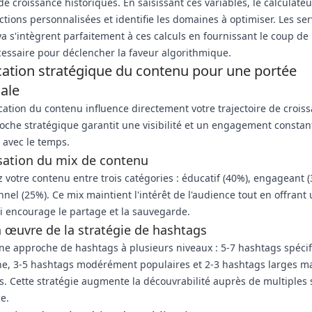
e croissance historiques. En saisissant ces variables, le calculateu
ctions personnalisées et identifie les domaines à optimiser. Les ser
 s'intègrent parfaitement à ces calculs en fournissant le coup de
écessaire pour déclencher la faveur algorithmique.
ication stratégique du contenu pour une portée
ale
ication du contenu influence directement votre trajectoire de crois
che stratégique garantit une visibilité et un engagement constan
 avec le temps.
sation du mix de contenu
z votre contenu entre trois catégories : éducatif (40%), engageant (
nel (25%). Ce mix maintient l'intérêt de l'audience tout en offrant
i encourage le partage et la sauvegarde.
 œuvre de la stratégie de hashtags
une approche de hashtags à plusieurs niveaux : 5-7 hashtags spéci
he, 3-5 hashtags modérément populaires et 2-3 hashtags larges m
s. Cette stratégie augmente la découvrabilité auprès de multiple
e.