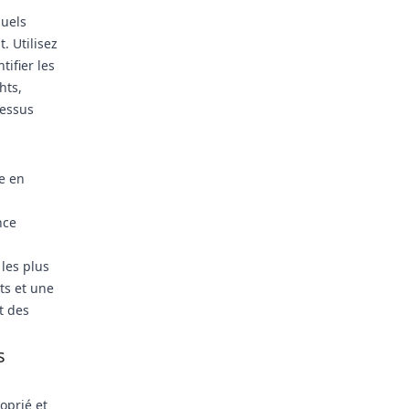
quels
. Utilisez
ifier les
hts,
cessus
e en
nce
 les plus
ts et une
t des
s
oprié et