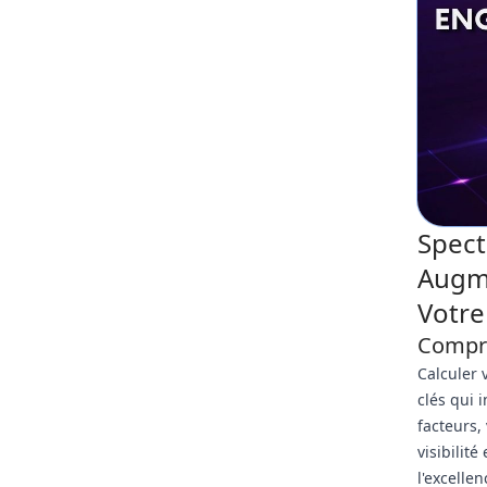
Spect
Augm
Votre
Compre
Calculer 
clés qui 
facteurs,
visibilit
l'excelle