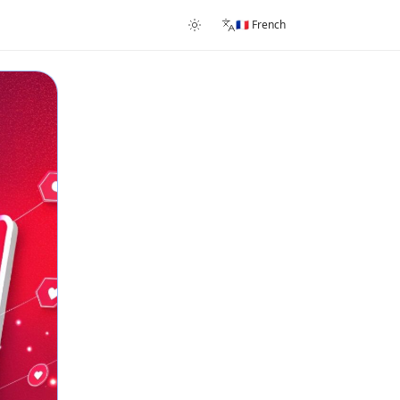
🇫🇷 French