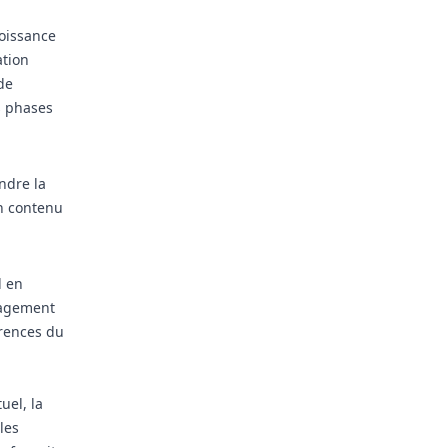
oissance
ation
de
s phases
ndre la
n contenu
d en
gagement
érences du
uel, la
les