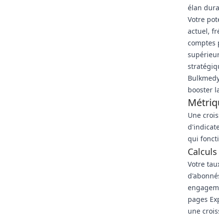
élan dura
Votre pot
actuel, f
comptes 
supérieur
stratégiq
Bulkmedya
booster l
Métriq
Une crois
d'indicat
qui fonct
Calcul
Votre tau
d'abonnés
engagemen
pages Ex
une crois