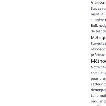
Vitesse
Suivez v
mensuelle
suggère u
Bulkmedy
de test d
Métriq
Surveille
résonanc
précieux 
Méthod
Notre cal
compte vo
pour proj
secteur t
démograp
La formul
régularit