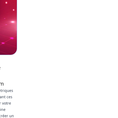
e
am
étriques
ant ces
 votre
bine
créer un