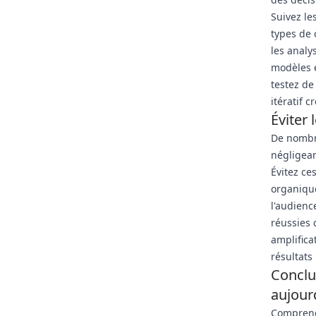
Suivez le
types de 
les analy
modèles e
testez de
itératif 
Éviter 
De nombre
négligean
Évitez ce
organique
l'audienc
réussies 
amplifica
résultats
Conclu
aujour
Comprendr