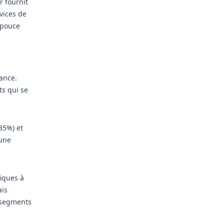
r fournit
vices de
 pouce
sance.
ts qui se
35%) et
 une
fiques à
ais
s segments