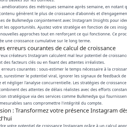
s améliorations des métriques semaine après semaine, en notant 
contenu génèrent le plus de croissance d'abonnés et d'engagement
ses de Bulkmedya conjointement avec Instagram Insights pour ident
t les opportunités. Ajustez votre stratégie en fonction de ces insig
 nouvelles approches tout en renforçant ce qui fonctionne. Ce pro
crée une croissance cumulative sur le long terme.
les erreurs courantes de calcul de croissance
ux créateurs Instagram calculent mal leur potentiel de croissanc
t des facteurs clés ou en fixant des attentes irréalistes.
s erreurs courantes : sous-estimer le temps nécessaire à la croissa
, surestimer le potentiel viral, ignorer les signaux de feedback de
e et négliger l'analyse concurrentielle. Les stratégies de croissance
combinent des attentes de délais réalistes avec des efforts constan
tion stratégique via des services comme Bulkmedya qui fournissen
 mesurables sans compromettre l'intégrité du compte.
sion : Transformez votre présence Instagram dè
d'hui
e votre potentiel de croissance Instagram grâce à un calcul appr