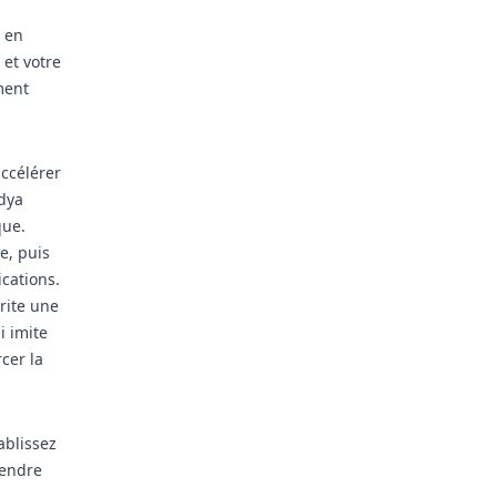
s en
 et votre
ment
accélérer
dya
que.
e, puis
ications.
rite une
i imite
cer la
ablissez
rendre