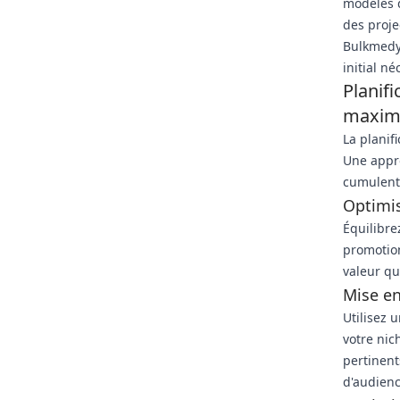
modèles d
des proje
Bulkmedya
initial n
Planif
maxim
La planif
Une appro
cumulent
Optimi
Équilibre
promotion
valeur qu
Mise en
Utilisez 
votre nic
pertinent
d'audienc