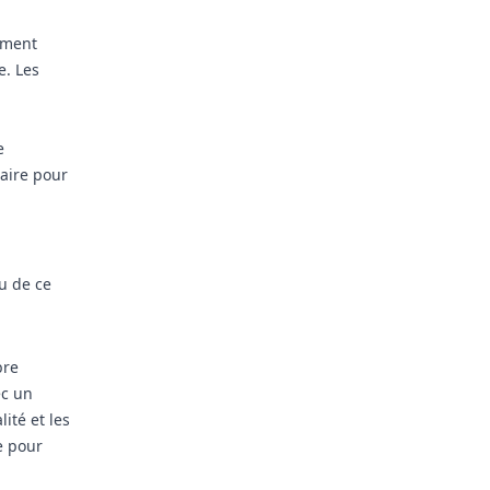
ement
e. Les
e
saire pour
u de ce
bre
ec un
ité et les
e pour