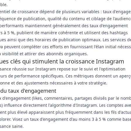
ble.
entiel de croissance dépend de plusieurs variables : taux d'engag
réquence de publication, qualité du contenu et ciblage de l'audienc
performants maintiennent généralement des taux d'engagement
s à 5 %, publient de manière cohérente et utilisent des hashtags
ues ainsi que des horaires de publication optimaux. Les services d
 peuvent compléter ces efforts en fournissant l'élan initial néces
a visibilité et attirer des abonnés organiques.
ues clés qui stimulent la croissance Instagram
sance réussie sur Instagram repose sur le suivi et l'optimisation
eurs de performance spécifiques. Ces métriques donnent un aperç
ionne et des ajustements nécessaires à votre stratégie.
s du taux d'engagement
x d'engagement (likes, commentaires, partages divisés par le nom
) influence directement l'algorithme d'Instagram. Les comptes av
t plus élevé apparaissent plus fréquemment dans les fils d'actual
plorer. Visez un taux d'engagement d'au moins 3 à 5 % comme bas
sance saine.