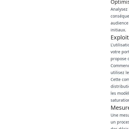
Optimis
Analysez 
conséquen
audience 
initiaux.
Exploi
L'utilisa
votre por
propose d
Commencez
utilisez 
Cette com
distribut
les modèl
saturatio
Mesure
Une mesur
un proce
des décis