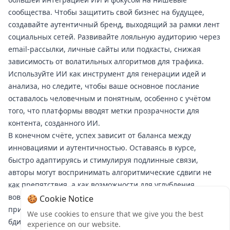
сообщества. Чтобы защитить свой бизнес на будущее,
создавайте аутентичный бренд, выходящий за рамки лент
социальных сетей. Развивайте лояльную аудиторию через
email-рассылки, личные сайты или подкасты, снижая
зависимость от волатильных алгоритмов для трафика.
Используйте ИИ как инструмент для генерации идей и
анализа, но следите, чтобы ваше основное послание
оставалось человечным и понятным, особенно с учётом
того, что платформы вводят метки прозрачности для
контента, созданного ИИ.
В конечном счёте, успех зависит от баланса между
инновациями и аутентичностью. Оставаясь в курсе,
быстро адаптируясь и стимулируя подлинные связи,
авторы могут воспринимать алгоритмические сдвиги не
как препятствия, а как возможности для углубления
вовлеченности и укрепления своего цифрового
🍪 Cookie Notice
присутствия. В этом постоянно меняющемся ландшафте
We use cookies to ensure that we give you the best
бдительность и адаптивность — это не просто лучшие
experience on our website.