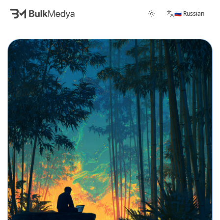
🇷🇺 Russian