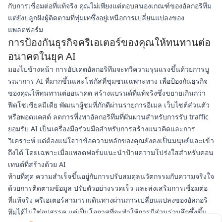
กับการเชื่อมต่อที่แท้จริง คุณไม่เพียงแต่ตอบสนองเกณฑ์ของอัลกอริทึม
แต่ยังปลูกฝังผู้ติดตามที่ทุ่มเทซึ่งอยู่เหนือการเปลี่ยนแปลงของ
แพลตฟอร์ม
การป้องกันธุรกิจครีเอเตอร์ของคุณให้ทนทานต่อ
อนาคตในยุค AI
มองไปข้างหน้า การอัปเดตอัลกอริทึมจะทวีความรุนแรงขึ้นด้วยการบู
รณาการ AI ที่มากขึ้นและโฟกัสที่ชุมชนเฉพาะทาง เพื่อป้องกันธุรกิจ
ของคุณให้ทนทานต่ออนาคต สร้างแบรนด์ที่แท้จริงซึ่งขยายเกินกว่า
ฟีดโซเชียลมีเดีย พัฒนาผู้ชมที่ภักดีผ่านรายการอีเมล เว็บไซต์ส่วนตัว
หรือพอดแคสต์ ลดการพึ่งพาอัลกอริทึมที่ผันผวนสำหรับการรับ traffic
ยอมรับ AI เป็นเครื่องมือร่วมมือสำหรับการสร้างแนวคิดและการ
วิเคราะห์ แต่ต้องแน่ใจว่าข้อความหลักของคุณยังคงเป็นมนุษย์และเข้า
ถึงได้ โดยเฉพาะเมื่อแพลตฟอร์มแนะนำป้ายความโปร่งใสสำหรับคอน
เทนต์ที่สร้างด้วย AI
ท้ายที่สุด ความสำเร็จขึ้นอยู่กับการปรับสมดุลนวัตกรรมกับความจริงใจ
ด้วยการติดตามข้อมูล ปรับตัวอย่างรวดเร็ว และส่งเสริมการเชื่อมต่อ
ที่แท้จริง ครีเอเตอร์สามารถเดินทางผ่านการเปลี่ยนแปลงของอัลกอริ
ทึมได้ไม่ใช่อุปสรรค แต่เป็นโอกาสที่จะทำให้การมีส่วนร่วมลึกซึ้งขึ้น