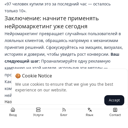
«97 человек купили это за последний час — осталось
только 10».
Заключение: начните применять
нейромаркетинг уже сегодня
Нейромаркетинг превращает случайных пользователей в
лояльных клиентов, обращаясь напрямую к механизмам
принятия решений. Сфокусируйтесь на эмоциях, визуалах,
историях и доверии, чтобы увидеть рост конверсии.
Ваш
следующий шаг:
Проанализируйте одну рекламную
кампанию на этой неделе, используя эти методы —
протестируйте один нейроэлемент и оцените разницу.
🍪 Cookie Notice
Какой приём вы попробуете первым? Делитесь в
We use cookies to ensure that we give you the best
комментариях или отмечайте нас в своих успехах с
experience on our website.
нейромаркетингом!
Accept
Назад
Вход
Услуги
Блог
Язык
Contact