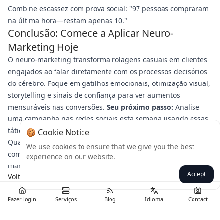
Combine escassez com prova social: "97 pessoas compraram
na última hora—restam apenas 10."
Conclusão: Comece a Aplicar Neuro-
Marketing Hoje
O neuro-marketing transforma rolagens casuais em clientes
engajados ao falar diretamente com os processos decisórios
do cérebro. Foque em gatilhos emocionais, otimização visual,
storytelling e sinais de confiança para ver aumentos
mensuráveis nas conversões.
Seu próximo passo:
Analise
uma campanha nas redes sociais esta semana usando essas
táticas—teste um elemento neuro e meça a diferença.
🍪 Cookie Notice
Qual hack cerebral você vai testar primeiro? Compartilhe nos
We use cookies to ensure that we give you the best
comentários ou marque-nos com suas vitórias em neuro-
experience on our website.
marketing!
Accept
Voltar
Fazer login
Serviços
Blog
Idioma
Contact