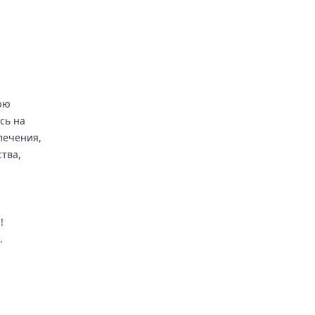
юю
сь на
лечения,
тва,
!
.