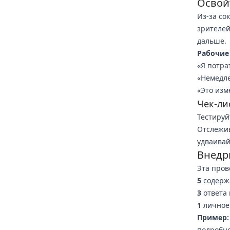
Освой
Из-за со
зрителей
дальше.
Рабочие
«Я потрат
«Немедле
«Это изм
Чек-ли
Тестируй
Отслежив
удваивай
Внедр
Эта пров
5
содерж
3
ответа
1
личное 
Пример:
подробно