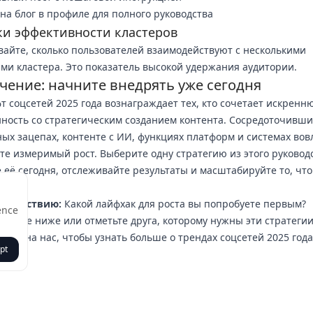
 на блог в профиле для полного руководства
и эффективности кластеров
айте, сколько пользователей взаимодействуют с несколькими
ми кластера. Это показатель высокой удержания аудитории.
чение: начните внедрять уже сегодня
 соцсетей 2025 года вознаграждает тех, кто сочетает искренн
ность со стратегическим созданием контента. Сосредоточивши
ых зацепах, контенте с ИИ, функциях платформ и системах вов
те измеримый рост. Выберите одну стратегию из этого руководс
 её сегодня, отслеживайте результаты и масштабируйте то, что
.
к действию:
Какой лайфхак для роста вы попробуете первым?
ence
руйте ниже или отметьте друга, которому нужны эти стратегии
есь на нас, чтобы узнать больше о трендах соцсетей 2025 года
pt