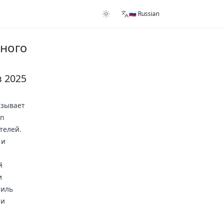
🇷🇺 Russian
нного
 2025
ызывает
In
телей.
 и
й
и
тиль
 и