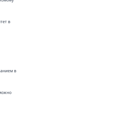
тет в
ванием в
 можно