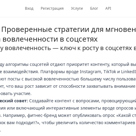
Вход
Регистрация
Услуги
Блог
API
: Проверенные стратегии для мгнове
а вовлеченности в соцсетях
 вовлеченность — ключ к росту в соцсетях в
оду алгоритмы соцсетей отдают приоритет контенту, который в
 взаимодействия. Платформы вроде Instagram, TikTok и Linked
ют посты с высокой вовлеченностью большему числу пользова
ит, что ваш рост зависит от способности захватывать внимание
овать участие.
еский совет:
Создавайте контент с вопросами, провоцирующи
ния или включающий интерактивные элементы вроде опросов 
. Например, фитнес-бренд может опубликовать опрос «Какой с
ок вам подходит?», чтобы увеличить количество комментариев
.