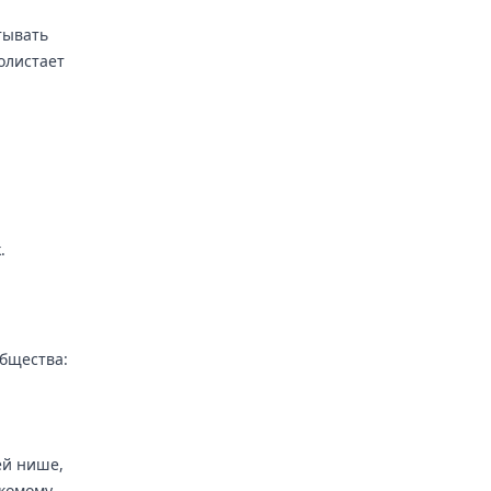
тывать
олистает
.
общества:
ей нише,
акомому