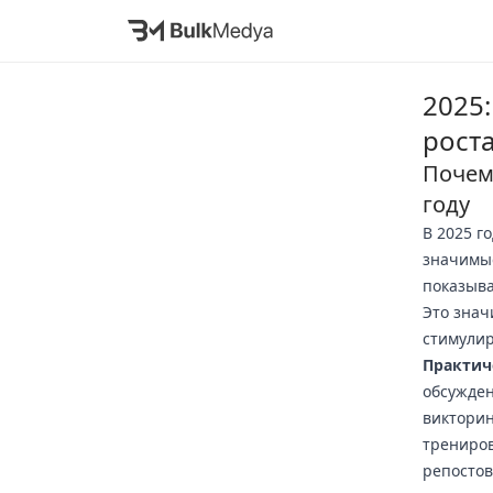
2025
рост
Почему
году
В 2025 г
значимые
показыва
Это знач
стимулир
Практич
обсужде
викторин
трениров
репостов