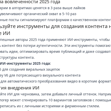
а вовлеченности 2025 года
рии в алгоритмах ценятся в 3 раза выше лайков
увеличивают органический охват в 5-10 раз
ные посты сигнализируют платформам о качественном контен
ьзуйте инструменты для создания контента 
е ИИ
спешные авторы 2025 года применяют ИИ-инструменты, чтобы
 контент без потери аутентичности. Эти инструменты помогаю
вать идеи, оптимизировать время публикаций и даже создават
структуры контента.
ИИ-инструменты 2025 года:
5 для создания виральных зацепок
ey V6 для потрясающего визуального контента
 для автоматического преобразования видео в короткие форма
гия внедрения ИИ
йте ИИ для черновика, затем добавьте личный оттенок. Напри
логер может сгенерировать 10 вариантов заголовков с помощь
реписать их с личными историями и фирменным стилем.