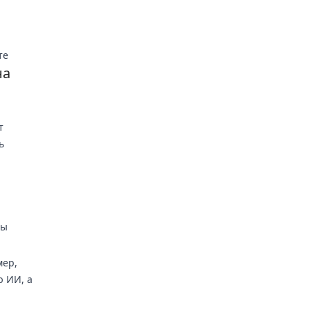
те
на
т
ь
ты
мер,
ю ИИ, а