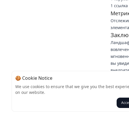
1 ссылка
Метрик
Отслежив
элемента
Заклю
Ландшафт
вовлечен
мгновенн
вы увиди
внедрите
работает
🍪 Cookie Notice
Призыв 
We use cookies to ensure that we give you the best experi
Комменти
on our website.
Подпишит
Acce
Назад