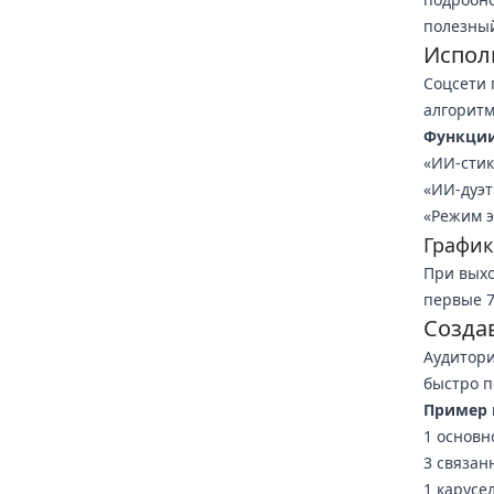
полезный
Испол
Соцсети 
алгоритм
Функции 
«ИИ-стик
«ИИ-дуэт
«Режим э
График
При выхо
первые 7
Созда
Аудитори
быстро п
Пример 
1 основн
3 связан
1 карусе