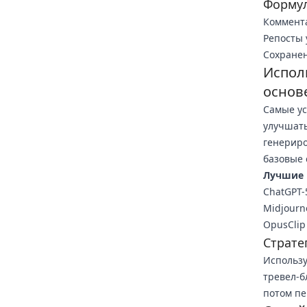
Формул
Коммента
Репосты 
Сохранен
Испол
основ
Самые у
улучшать
генериро
базовые 
Лучшие 
ChatGPT-
Midjourn
OpusClip
Страте
Использу
тревел-б
потом пе