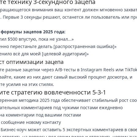
те технику 3-секундного зацепа
кращающегося внимания ваш контент должен мгновенно захва
. Первые 3 секунды решают, останется ли пользователь или пр
 формулы зацепов 2025 года:
ил $500 впустую, пока не узнал...»
нно перестаньте делать [распространенная ошибка]»
енило всё для моей [целевой аудитории]»
ст оптимизации зацепа
те разные зацепки через A/B-тесты в Instagram Reels или TikTok
айте, какие из них дают самый высокий процент досмотра, и
те усилия на этих стилях.
ите стратегию вовлеченности 5-3-1
еренная методика 2025 года обеспечивает стабильный рост со
ательных комментариев под чужими постами ежедневно
 на комментарии под вашими постами
сообщение новому контакту
Бизнес-коуч может оставить 5 экспертных комментариев в сво
 ответить на вопросы под своим видео и отправить новому зн