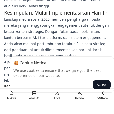
audiens berkualitas tinggi.
Kesimpulan: Mulai Implementasikan Hari Ini
Lanskap media sosial 2025 memberi penghargaan pada
mereka yang menggabungkan engagement autentik dengan
kreasi konten strategis. Dengan fokus pada hook instan,
konten berbasis AI, fitur platform, dan sistem engagement,
Anda akan melihat pertumbuhan terukur. Pilih satu strategi
dari panduan ini untuk diimplementasikan hari ini, lacak
hasil Anda, dan skalakan apa yang berhasil.
Ajakan Bertindak:
Growth hack mana yang akan Anda coba
🍪 Cookie Notice
pertama kali? Komentar di bawah atau tag teman yang
We use cookies to ensure that we give you the best
membutuhkan strategi ini! Untuk wawasan media sosial 2025
experience on our website.
lebih lanjut, ikuti halaman kami.
Accept
Kembali
Masuk
Layanan
Blog
Bahasa
Contact