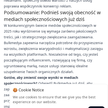
reklamami. Społeczny dowód wartości z naszych usług
poprawia współczynniki konwersji reklam.
Podsumowanie: Podnieś swoją obecność w
mediach społecznościowych już dziś
W konkurencyjnym świecie mediów społecznościowych w
2025 roku wyróżnienie się wymaga zarówno jakościowych
treści, jak i strategicznego zwiększania zaangażowania.
Bulkmedya zapewnia narzędzia potrzebne do przyspieszenia
wzrostu, zwiększenia wiarygodności i maksymalizacji zasięgu
na wszystkich platformach. Niezależnie od tego, czy jesteś
początkującym influencerem, rozwijającą się firmą, czy
ugruntowaną marką, nasze usługi stanowią idealne
uzupełnienie Twoich organicznych działań.
Gotów, aby zmienić swoje wyniki w mediach
społecznościowych?
Odwiedź Bulkmedya już dziś, aby
zapoznać się z naszą ofertą rozwiązań zwiększających
🍪 Cookie Notice
zaangażowanie i zacząć widzieć realne rezultaty. Nasza
We use cookies to ensure that we give you the best
przyjazna dla użytkownika platforma ułatwia uzyskanie
experience on our website.
impulsu widoczności, na który zasługują Twoje profile.