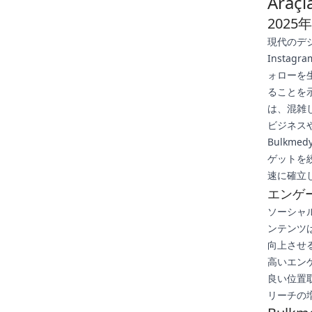
Araçl
202
現代のデ
Insta
ォローを
ることを示
は、混雑
ビジネス
Bulk
ゲットを
速に確立
エンゲ
ソーシャ
ンテンツ
向上させ
高いエン
良い位置
リーチの