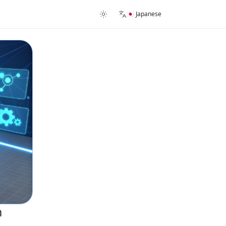
🇯🇵 Japanese
m