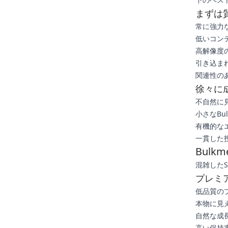
まずは
常に強力
低いコン
高解像度
引き込ま
関連性の
徐々に
不自然に
小さなBu
有機的な
一貫した
Bulk
混雑した
プレミ
低品質のプ
本物に見
自然な成
高い保持