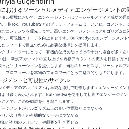
arıyla Güçlendirin
5年におけるソーシャルメディアエンゲージメントの
ジタル環境において、エンゲージメントはソーシャルメディア成功の通
gram、TikTok、YouTubeなどのプラットフォームは、いいね、コメント
生むコンテンツを優先します。高いエンゲージメントはアルゴリズムに
し、可視性とリーチを向上させます。Bulkmedyaのエンゲージメント
したフィードで目立つために必要な後押しを提供します。
やクリエイターにとって、有機的な成長だけでは不十分な場合が多くあ
medyaは、新規アカウントの立ち上げや既存アカウントの拡大を目指す方
絞ったソリューションを提供します。当社のサービスは、ソーシャルプ
し、プロフィールを本物のフォロワーにとって魅力的なものにします。
ージメントと可視性のサイクル
ルメディアのアルゴリズムは単純な原則で動作します：エンゲージメン
はより多く表示されます。Bulkmedyaを使用して初期のエンゲージメ
ることで、この好循環を引き起こします：
ゲージメントがアルゴリズム上の良い位置取りにつながる
取りがより多くの有機的なリーチにつながる
増加が本物のフォロワーや顧客を引き寄せる