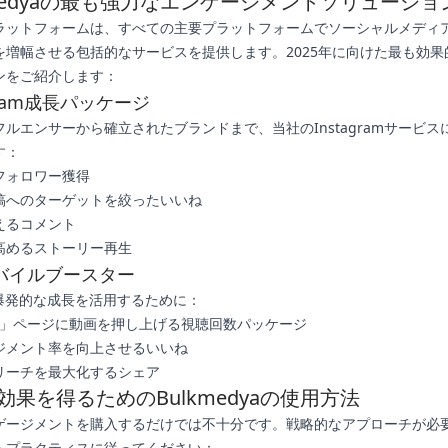
kmedyaの最も強力なエンゲージメントソリューショ
ラットフォームは、すべての主要プラットフォームでソーシャルメディ
を増幅させる包括的なサービスを提供します。2025年に向けた最も効果
ンをご紹介します：
agram成長パッケージ
ルエンサーから確立されたブランドまで、当社のInstagramサービス
す：
フォロワー獲得
稿へのターゲットを絞ったいいね
えるコメント
高めるストーリー再生
okバイルブースター
kの爆発的な成長を活用するために：
You」ページに動画を押し上げる視聴回数パッケージ
ジメント率を向上させるいいね
リーチを最大化するシェア
効果を得るためのBulkmedyaの使用方法
ゲージメントを購入するだけでは不十分です。戦略的なアプローチが必
トプラクティスに従ってください：