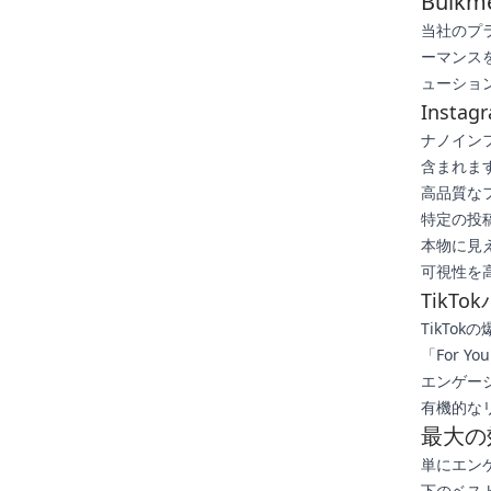
Bul
当社のプ
ーマンス
ューショ
Inst
ナノインフ
含まれま
高品質な
特定の投
本物に見
可視性を
TikT
TikTo
「For 
エンゲー
有機的な
最大の
単にエン
下のベス