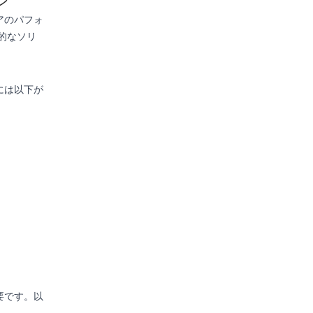
ン
アのパフォ
的なソリ
には以下が
要です。以