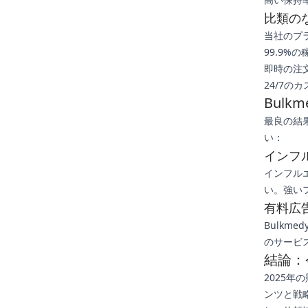
比類の
当社のプ
99.9%の
即時の注
24/7の
Bul
最良の結
い：
インフ
インフルエ
い。強い
有料広
Bulk
のサービ
結論：
2025
ンツと戦