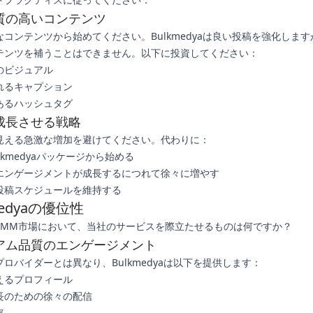
質の高いコンテンツ
なコンテンツから始めてください。Bulkmedyaは良い投稿を強化しま
テンツを補うことはできません。以下に投資してください：
のビジュアル
れるキャプション
あるハッシュタグ
成長させる戦略
見える急激な増加を避けてください。代わりに：
lkmedyaパッケージから始める
エンゲージメントが成長するにつれて徐々に増やす
投稿スケジュールを維持する
medyaの優位性
SMM市場において、当社のサービスを際立たせるものは何ですか？
アム品質のエンゲージメント
ロバイダーとは異なり、Bulkmedyaは以下を提供します：
えるプロフィール
長のための徐々の配信
率