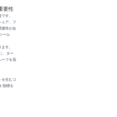
重要性
貨です。
、シェア、フ
関連性があ
ツール
ります。
々に、ター
ルーフを迅
トを生むコ
ント指標を