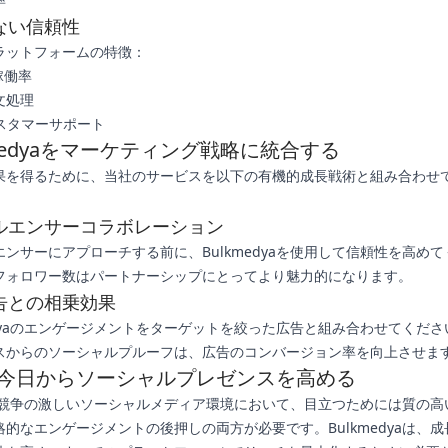
ない信頼性
ラットフォームの特徴：
稼働率
文処理
カスタマーサポート
kmedyaをマーケティング戦略に統合する
果を得るために、当社のサービスを以下の有機的成長戦術と組み合わせ
ルエンサーコラボレーション
ンサーにアプローチする前に、Bulkmedyaを使用して信頼性を高めて
フォロワー数はパートナーシップにとってより魅力的になります。
告との相乗効果
medyaのエンゲージメントをターゲットを絞った広告と組み合わせてくだ
スからのソーシャルプルーフは、広告のコンバージョン率を向上させま
今日からソーシャルプレゼンスを高める
年の競争の激しいソーシャルメディア環境において、目立つためには質の高
略的なエンゲージメントの後押しの両方が必要です。Bulkmedyaは、