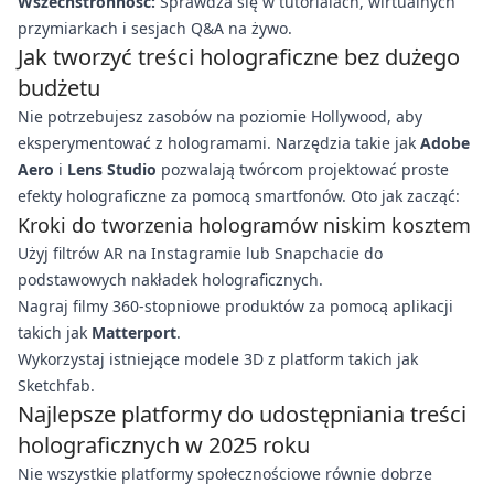
Wszechstronność:
Sprawdza się w tutorialach, wirtualnych
przymiarkach i sesjach Q&A na żywo.
Jak tworzyć treści holograficzne bez dużego
budżetu
Nie potrzebujesz zasobów na poziomie Hollywood, aby
eksperymentować z hologramami. Narzędzia takie jak
Adobe
Aero
i
Lens Studio
pozwalają twórcom projektować proste
efekty holograficzne za pomocą smartfonów. Oto jak zacząć:
Kroki do tworzenia hologramów niskim kosztem
Użyj filtrów AR na Instagramie lub Snapchacie do
podstawowych nakładek holograficznych.
Nagraj filmy 360-stopniowe produktów za pomocą aplikacji
takich jak
Matterport
.
Wykorzystaj istniejące modele 3D z platform takich jak
Sketchfab.
Najlepsze platformy do udostępniania treści
holograficznych w 2025 roku
Nie wszystkie platformy społecznościowe równie dobrze