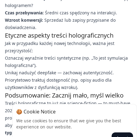
hologramem?
Czas przebywania:
Średni czas spędzony na interakcji.
Wzrost konwersji:
Sprzedaż lub zapisy przypisane do
doświadczenia.
Etyczne aspekty treści holograficznych
Jak w przypadku każdej nowej technologii, ważna jest
przejrzystość:
Oznaczaj wyraźnie treści syntetyczne (np. „To jest symulacja
holograficzna”).
Unikaj nadużyć deepfake — zachowaj autentyczność.
Priorytetowo traktuj dostępność (np. opisy audio dla
użytkowników z dysfunkcją wzroku).
Podsumowanie: Zacznij mało, myśl wielko
Treści holograficzne to już nie science-fiction — to must-have
2025 roku dla nowoczesnego zaangażowania. Zacznij od
🍪 Cookie Notice
prostych filtrów AR, przeanalizuj wyniki i rozwijaj się. Gotowy,
We use cookies to ensure that we give you the best
aby się wyróżnić?
Wypróbuj jeden holograficzny post w tym
experience on our website.
tygodniu
i oznacz wyniki hashtagiem #HologramMarketing!