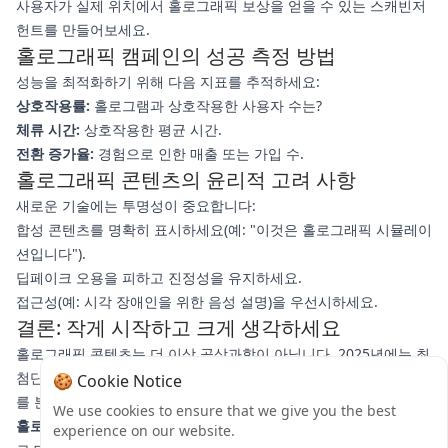
사용자가 실제 위치에서 홀로그래픽 보상을 얻을 수 있는 스캐빈저
헌트를 만들어보세요.
홀로그래픽 캠페인의 성공 측정 방법
성능을 최적화하기 위해 다음 지표를 추적하세요:
상호작용률:
홀로그램과 상호작용한 사용자 수는?
체류 시간:
상호작용한 평균 시간.
전환 증가율:
경험으로 인한 매출 또는 가입 수.
홀로그래픽 콘텐츠의 윤리적 고려 사항
새로운 기술에는 투명성이 중요합니다:
합성 콘텐츠를 명확히 표시하세요(예: "이것은 홀로그래픽 시뮬레이
션입니다").
딥페이크 오용을 피하고 진정성을 유지하세요.
접근성(예: 시각 장애인을 위한 음성 설명)을 우선시하세요.
결론: 작게 시작하고 크게 생각하세요
홀로그래픽 콘텐츠는 더 이상 공상과학이 아닙니다. 2025년에는 최
첨단 참여를 위한 필수 요소입니다. 간단한 AR 필터로 시작해 성과
🍪 Cookie Notice
를 분석하고 점차 확장하세요. 두드러지고 싶으신가요?
이번 주에
We use cookies to ensure that we give you the best
홀로그래픽 게시물 하나를 실험해보고
결과를 #홀로그램마케팅으
experience on our website.