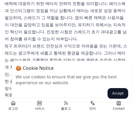
배력에 대응하기 위한 메타의 전략적 전환을 의미합니다. 페이스북
과 인스타그램이 정점을 지난 상황에서 메타는 새로운 성장 동력이
필요하며, 스레드가 그 역할을 합니다. 앱의 빠른 채택은 사용자들
이 대안을 갈망하고 있음을 보여주지만, 유지하기 위해서는 지속적
인 혁신이 필요합니다. 진정한 시험은 스레드가 초기 과대광고를 넘
어 참여를 유지할 수 있는지 여부입니다.
X(구 트위터)가 브랜드 안전성과 수익으로 어려움을 겪는 가운데, 스
레드는 광고주에게 새롭고 통제된 환경을 제공합니다. 그러나 메타
는 페이스북을 괴롭혔던 함정을 피하기 위해 콘텐츠 조정을 신중하
게 처리해야 합니다. 조기 출시는 스레드에 중요한 추진력을 주었지
🍪 Cookie Notice
만, 소셜 미디어 패권을 위한 싸움은 아직 끝나지 않았습니다. 강력
We use cookies to ensure that we give you the best
한 출발과 유망한 로드맵을 바탕으로 스레드는 텍스트를 통한 연결
experience on our website.
방식을 재편할 준비가 되어 있습니다.
Accept
뒤로
로그인
서비스
블로그
언어
Contact