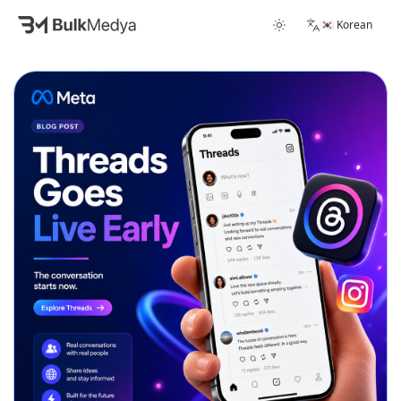
🇰🇷 Korean