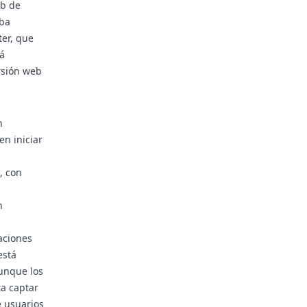
eb de
aba
ter, que
tá
rsión web
n
n iniciar
, con
n
zaciones
está
aunque los
ta captar
e usuarios