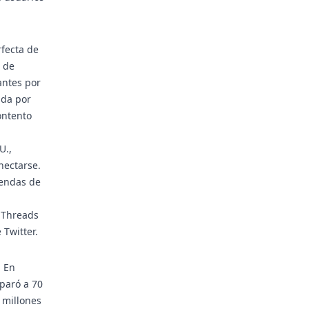
fecta de
s de
antes por
ada por
ontento
U.,
nectarse.
iendas de
 Threads
 Twitter.
. En
sparó a 70
0 millones