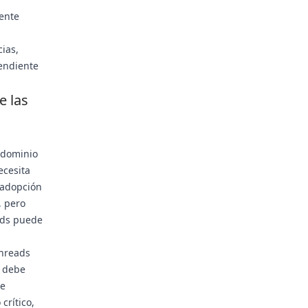
ente
ias,
endiente
e las
l dominio
ecesita
 adopción
, pero
ads puede
Threads
a debe
ue
crítico,