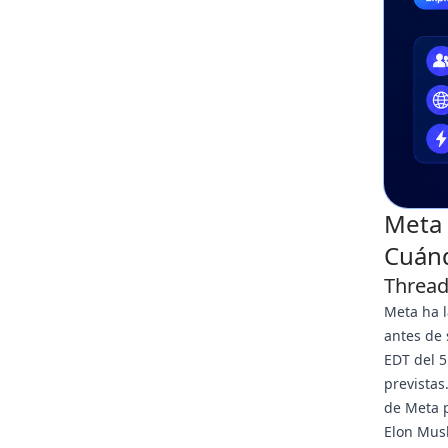
Meta 
Cuánd
Thread
Meta ha l
antes de 
EDT del 5
previstas
de Meta p
Elon Mus