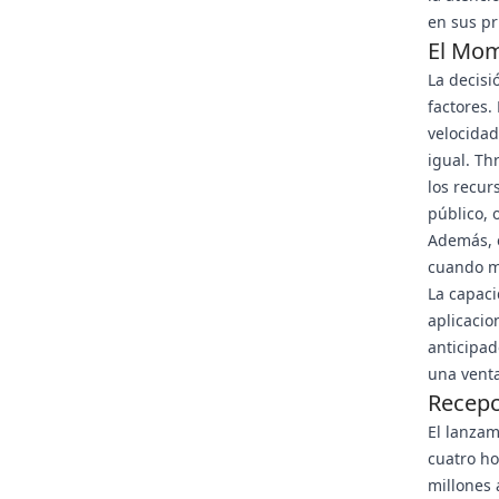
en sus pr
El Mom
La decisi
factores.
velocidad
igual. Th
los recur
público, 
Además, e
cuando m
La capaci
aplicacio
anticipad
una venta
Recepc
El lanzam
cuatro ho
millones 