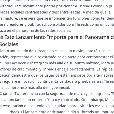
lizadas. Este movimiento podría posicionar a Threads como un pu
 redes sociales centralizadas y descentralizadas. A medida que la
ma madure, se espera que se implementen funciones como tendenc
para creadores y publicidad, consolidando a Threads como un cont
lazo en el panorama de las redes sociales.
é Este Lanzamiento Importa para el Panorama d
Sociales
iento anticipado de Threads no es solo un movimiento táctico de
ación; representa el giro estratégico de Meta para contrarrestar e
r. Con Facebook e Instagram más allá de su punto máximo, Meta n
tores de crecimiento, y Threads encaja perfectamente. La rápida
icación demuestra que los usuarios están ansiosos por alternativas
s requiere innovación continua. La verdadera prueba será si Thre
el compromiso más allá del hype inicial.
X (antes Twitter) lucha con la seguridad de marca y los ingresos, 
los anunciantes un entorno fresco y controlado. Sin embargo, Met
a moderación de contenido con cuidado para evitar los escollos q
a Facebook. El lanzamiento anticipado le dio a Threads un impulso 