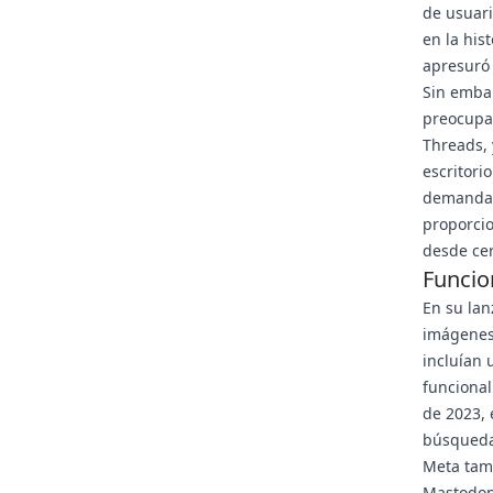
de usuari
en la his
apresuró 
Sin embar
preocupac
Threads, 
escritori
demanda d
proporcio
desde cer
Funcio
En su lan
imágenes 
incluían 
funcional
de 2023, 
búsqueda
Meta tamb
Mastodon,