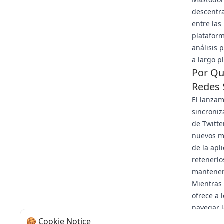
descentra
entre las
platafor
análisis 
a largo p
Por Qu
Redes 
El lanzam
sincroniz
de Twitte
nuevos mo
de la apl
retenerlo
mantener 
Mientras 
ofrece a 
navegar l
plagaron 
🍪 Cookie Notice