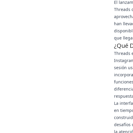
El lanzam
Threads 
aprovecha
han lleva
disponibl
que llega
¿Qué D
Threads e
Instagram
sesión us
incorpora
funciones
diferenci
respuesta
La interf
en tiempo
construid
desafíos 
la atenci