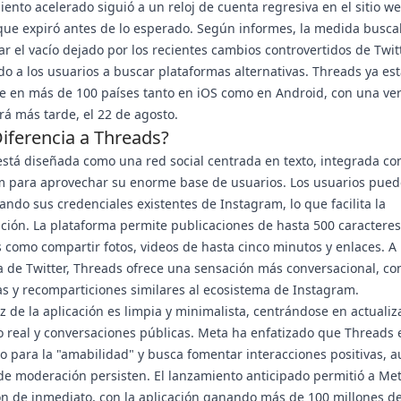
iento acelerado siguió a un reloj de cuenta regresiva en el sitio w
que expiró antes de lo esperado. Según informes, la medida busc
r el vacío dejado por los recientes cambios controvertidos de Twit
do a los usuarios a buscar plataformas alternativas. Threads ya es
e en más de 100 países tanto en iOS como en Android, con una ve
rá más tarde, el 22 de agosto.
iferencia a Threads?
stá diseñada como una red social centrada en texto, integrada co
 para aprovechar su enorme base de usuarios. Los usuarios puede
ando sus credenciales existentes de Instagram, lo que facilita la
ción. La plataforma permite publicaciones de hasta 500 caracteres
 como compartir fotos, videos de hasta cinco minutos y enlaces. A
a de Twitter, Threads ofrece una sensación más conversacional, co
s y recomparticiones similares al ecosistema de Instagram.
az de la aplicación es limpia y minimalista, centrándose en actuali
 real y conversaciones públicas. Meta ha enfatizado que Threads 
o para la "amabilidad" y busca fomentar interacciones positivas, 
de moderación persisten. El lanzamiento anticipado permitió a Me
ón de inmediato, con la aplicación ganando más de 100 millones d