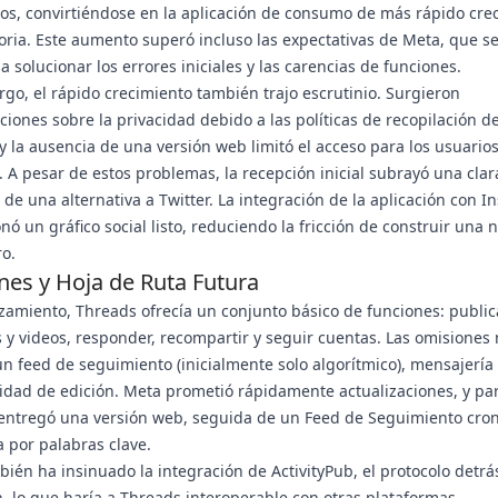
os, convirtiéndose en la aplicación de consumo de más rápido cre
toria. Este aumento superó incluso las expectativas de Meta, que s
a solucionar los errores iniciales y las carencias de funciones.
go, el rápido crecimiento también trajo escrutinio. Surgieron
iones sobre la privacidad debido a las políticas de recopilación d
y la ausencia de una versión web limitó el acceso para los usuario
o. A pesar de estos problemas, la recepción inicial subrayó una clar
e una alternativa a Twitter. La integración de la aplicación con 
nó un gráfico social listo, reduciendo la fricción de construir una 
o.
nes y Hoja de Ruta Futura
zamiento, Threads ofrecía un conjunto básico de funciones: publica
y videos, responder, recompartir y seguir cuentas. Las omisiones 
un feed de seguimiento (inicialmente solo algorítmico), mensajería 
idad de edición. Meta prometió rápidamente actualizaciones, y pa
entregó una versión web, seguida de un Feed de Seguimiento cron
 por palabras clave.
ién ha insinuado la integración de ActivityPub, el protocolo detrá
 lo que haría a Threads interoperable con otras plataformas