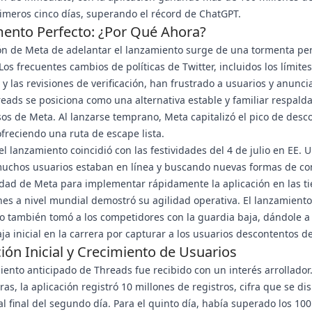
imeros cinco días, superando el récord de ChatGPT.
ento Perfecto: ¿Por Qué Ahora?
ón de Meta de adelantar el lanzamiento surge de una tormenta per
 Los frecuentes cambios de políticas de Twitter, incluidos los límite
 y las revisiones de verificación, han frustrado a usuarios y anunci
reads se posiciona como una alternativa estable y familiar respald
sos de Meta. Al lanzarse temprano, Meta capitalizó el pico de desc
ofreciendo una ruta de escape lista.
l lanzamiento coincidió con las festividades del 4 de julio en EE. U
uchos usuarios estaban en línea y buscando nuevas formas de co
dad de Meta para implementar rápidamente la aplicación en las t
nes a nivel mundial demostró su agilidad operativa. El lanzamiento
o también tomó a los competidores con la guardia baja, dándole a
ja inicial en la carrera por capturar a los usuarios descontentos de
ión Inicial y Crecimiento de Usuarios
iento anticipado de Threads fue recibido con un interés arrollador
ras, la aplicación registró 10 millones de registros, cifra que se di
al final del segundo día. Para el quinto día, había superado los 10