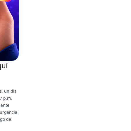
quí
s, un día
 7 p.m.
mente
 urgencia
zgo de