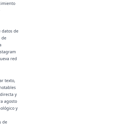
cimiento
e
e datos de
s de
a
Instagram
nueva red
r texto,
notables
directa y
ra agosto
ológico y
s de