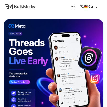
🇩🇪 German