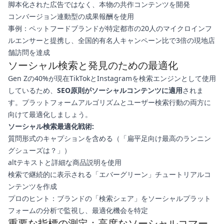
脚本化された広告ではなく、本物の共作コンテンツを開発
コンバージョン連動型の成果報酬を使用
事例：ペットフードブランドが特定都市の20人のマイクロインフ
ルエンサーと提携し、全国的有名人キャンペーン比で3倍の現地店
舗訪問を達成
ソーシャル検索と発見のための最適化
Gen Zの40%が現在TikTokとInstagramを検索エンジンとして使用
しているため、
SEO原則がソーシャルコンテンツに適用
されま
す。プラットフォームアルゴリズムとユーザー検索行動の両方に
向けて最適化しましょう。
ソーシャル検索最適化戦術:
質問形式のキャプションを含める（「扁平足向け最高のランニン
グシューズは？」）
altテキストと詳細な商品説明を使用
検索で継続的に表示される「エバーグリーン」チュートリアルコ
ンテンツを作成
プロのヒント：ブランドの「検索シェア」をソーシャルプラット
フォームの分析で監視し、最適化機会を特定
重要な指標の測定：高度なソーシャルコマー