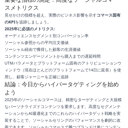
スメトリクス
見せかけの指標を超え、実際のビジネス影響を示す
コマース固有
のKPI
を追跡しましょう。
2025年に必須のメトリクス:
オーディエンスセグメント別コンバージョン率
ソーシャル参照からの平均注文価値
ソーシャル経由で獲得した顧客の生涯価値
コンテンツエンゲージメントから購入までの遅延時間
UTMパラメータとプラットフォーム固有のアトリビューションウ
ィンドウ（現在ほとんどのプラットフォームで14日に延長）を使
用し、顧客ジャーニーを正確に追跡
結論：今日からハイパータゲティングを始め
よう
2025年のソーシャルコマースは、精密なターゲティングと大規模
なパーソナライズドコンテンツを要求します。高度なセグメンテ
ーションからAI最適化までのこれらのハイパータゲット戦略を実
装することで、ソーシャルセリングのパフォーマンスを劇的に改
善できます。ソーシャルコマースで勝つブランドは単にコンテン