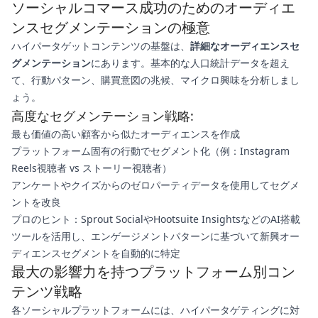
ソーシャルコマース成功のためのオーディエ
ンスセグメンテーションの極意
ハイパータゲットコンテンツの基盤は、
詳細なオーディエンスセ
グメンテーション
にあります。基本的な人口統計データを超え
て、行動パターン、購買意図の兆候、マイクロ興味を分析しまし
ょう。
高度なセグメンテーション戦略:
最も価値の高い顧客から似たオーディエンスを作成
プラットフォーム固有の行動でセグメント化（例：Instagram
Reels視聴者 vs ストーリー視聴者）
アンケートやクイズからのゼロパーティデータを使用してセグメ
ントを改良
プロのヒント：Sprout SocialやHootsuite InsightsなどのAI搭載
ツールを活用し、エンゲージメントパターンに基づいて新興オー
ディエンスセグメントを自動的に特定
最大の影響力を持つプラットフォーム別コン
テンツ戦略
各ソーシャルプラットフォームには、ハイパータゲティングに対