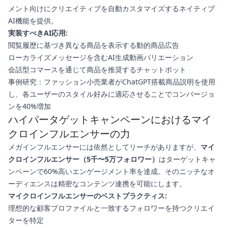
メント向けにクリエイティブを自動カスタマイズするネイティブ
AI機能を提供。
実装すべきAI応用:
閲覧履歴に基づき異なる商品を表示する動的商品広告
ローカライズメッセージを含むAI生成動画バリエーション
会話型コマースを通じて商品を推奨するチャットボット
事例研究：ファッション小売業者がChatGPT搭載商品説明を使用
し、各ユーザーのスタイル好みに適応させることでコンバージョ
ンを40%増加
ハイパータゲットキャンペーンにおけるマイ
クロインフルエンサーの力
メガインフルエンサーには依然としてリーチがありますが、
マイ
クロインフルエンサー（5千〜5万フォロワー）
はターゲットキャ
ンペーンで60%高いエンゲージメント率を達成。そのニッチなオ
ーディエンスは精密なコンテンツ連携を可能にします。
マイクロインフルエンサーのベストプラクティス:
理想的な顧客プロファイルと一致するフォロワーを持つクリエイ
ターを特定