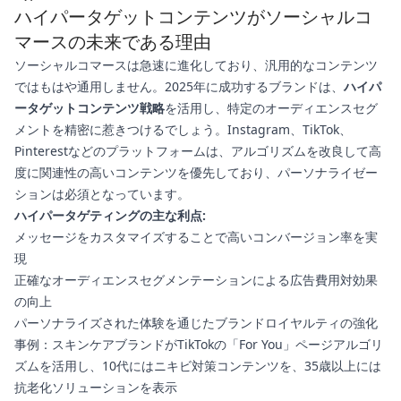
ハイパータゲットコンテンツがソーシャルコ
マースの未来である理由
ソーシャルコマースは急速に進化しており、汎用的なコンテンツ
ではもはや通用しません。2025年に成功するブランドは、
ハイパ
ータゲットコンテンツ戦略
を活用し、特定のオーディエンスセグ
メントを精密に惹きつけるでしょう。Instagram、TikTok、
Pinterestなどのプラットフォームは、アルゴリズムを改良して高
度に関連性の高いコンテンツを優先しており、パーソナライゼー
ションは必須となっています。
ハイパータゲティングの主な利点:
メッセージをカスタマイズすることで高いコンバージョン率を実
現
正確なオーディエンスセグメンテーションによる広告費用対効果
の向上
パーソナライズされた体験を通じたブランドロイヤルティの強化
事例：スキンケアブランドがTikTokの「For You」ページアルゴリ
ズムを活用し、10代にはニキビ対策コンテンツを、35歳以上には
抗老化ソリューションを表示