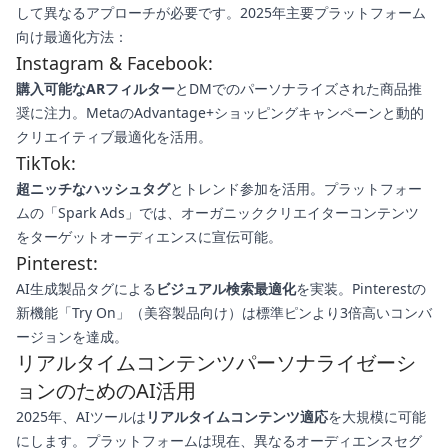
して異なるアプローチが必要です。2025年主要プラットフォーム
向け最適化方法：
Instagram & Facebook:
購入可能なARフィルター
とDMでのパーソナライズされた商品推
奨に注力。MetaのAdvantage+ショッピングキャンペーンと動的
クリエイティブ最適化を活用。
TikTok:
超ニッチなハッシュタグ
とトレンド参加を活用。プラットフォー
ムの「Spark Ads」では、オーガニッククリエイターコンテンツ
をターゲットオーディエンスに宣伝可能。
Pinterest:
AI生成製品タグによる
ビジュアル検索最適化
を実装。Pinterestの
新機能「Try On」（美容製品向け）は標準ピンより3倍高いコンバ
ージョンを達成。
リアルタイムコンテンツパーソナライゼーシ
ョンのためのAI活用
2025年、AIツールは
リアルタイムコンテンツ適応
を大規模に可能
にします。プラットフォームは現在、異なるオーディエンスセグ