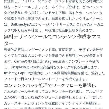
に注目し、フォロワーのエンゲージメントが最も高まる時間に投
稿をスケジュールしましょう。ネイティブ分析は、どのハッシュ
タグが発見に最も貢献しているかを正確に示すため、ハッシュタ
グ戦略を自然に洗練できます。結果を拡大したいクリエイターに
は、Bulkmedyaのエンゲージメントサービスがこれらのオーガニ
ックな取り組みを補完し、可視性と社会的証明を高めます。
無料デザインツールでコンテンツ作成をマス
ター
視覚的品質はエンゲージメント率に直接影響し、デザイン経験が
なくてもプロ級のコンテンツを作成できる無料ツールが多数あり
ます。Canvaの無料版はInstagram最適化テンプレートを提供
し、UnsplashとPexelsは高品質なストック写真を提供します。
InShotとCapCutは強力なモバイル動画編集機能を備え、混雑した
フィードで目立つリールやストーリーを作成できます。
コンテンツバッチ処理でワークフローを最適化
これらのツールを使用してコンテンツを一括作成し、アルゴリズ
ムが好む一貫した投稿スケジュールを維持しましょう。一貫した
カラースキームとフォントで視覚的アイデンティティを構築し、
コンテンツを即座に認識可能にします。オーガニックコンテンツ