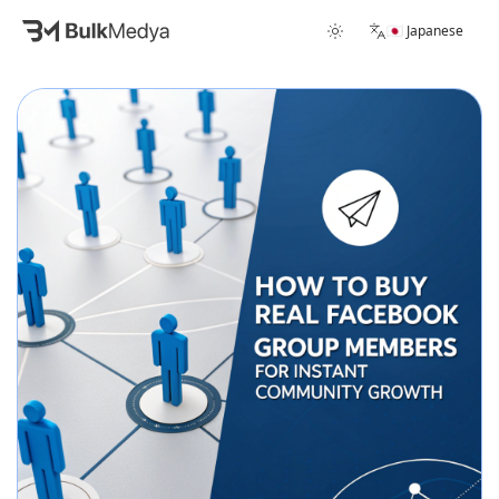
🇯🇵 Japanese