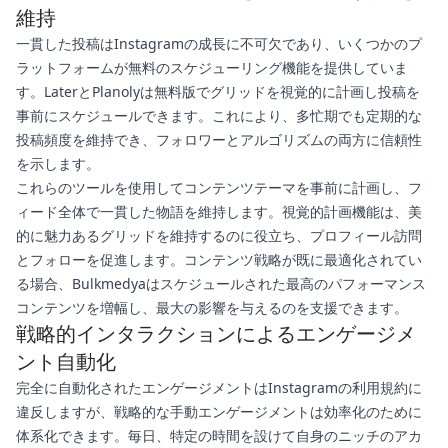
維持
一貫した投稿はInstagramの成長に不可欠であり、いくつかのプ
ラットフォームが無料のスケジューリング機能を提供していま
す。LaterとPlanolyは無料版でグリッドを視覚的に計画し投稿を
事前にスケジュールできます。これにより、多忙期でも定期的な
投稿頻度を維持でき、フォロワーとアルゴリズムの両方に信頼性
を示します。
これらのツールを使用してコンテンツテーマを事前に計画し、フ
ィード全体で一貫した物語を維持します。視覚的計画機能は、美
的に魅力あるグリッドを維持するのに役立ち、プロフィール訪問
とフォローを促進します。コンテンツ戦略が既に最適化されてい
る場合、Bulkmedyaはスケジュールされた最高のパフォーマンス
コンテンツを増幅し、最大の影響を与えるのを支援できます。
戦略的インタラクションによるエンゲージメ
ント自動化
完全に自動化されたエンゲージメントはInstagramの利用規約に
違反しますが、戦略的な手動エンゲージメントは効率化のために
体系化できます。毎日、特定の時間を設けて自身のニッチのアカ