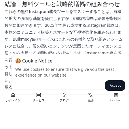
結論：無料ツールと戦略的増幅の組み合わせ
これらの無料Instagram成長ツールをマスターすることは、有機
的拡大の強固な基盤を提供しますが、戦略的増幅は結果を指数関
数的に加速できます。2025年で最も成功するInstagram戦略は、
本物のコミュニティ構築とスマートな可視性強化を組み合わせま
す。Bulkmedyaのサービスはこれらの有機的な取り組みとシーム
レスに統合し、質の高いコンテンツが意図したオーディエンスに
届くのを支援する初期の勢いを提供します。Instagramの存在感
を変える準備はできていますか？今日すぐにBulkmedyaのターゲ
🍪 Cookie Notice
ット成長ソリューションを探索し、本物のコミュニティ接続を維
We use cookies to ensure that we give you the best
持しながらエンゲージメント指標が急上昇するのを見てくださ
experience on our website.
い。
Accept
戻る
サインイン
サービス
ブログ
言語
Contact