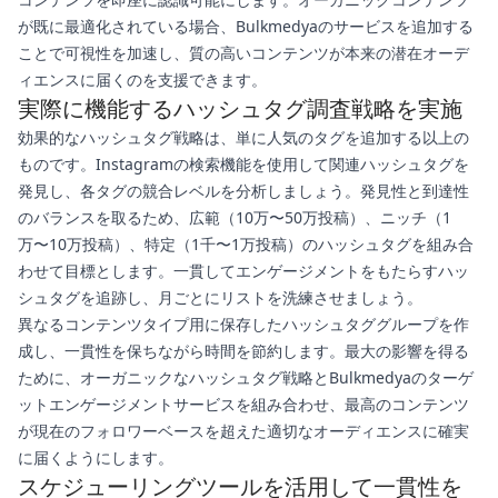
が既に最適化されている場合、Bulkmedyaのサービスを追加する
ことで可視性を加速し、質の高いコンテンツが本来の潜在オーデ
ィエンスに届くのを支援できます。
実際に機能するハッシュタグ調査戦略を実施
効果的なハッシュタグ戦略は、単に人気のタグを追加する以上の
ものです。Instagramの検索機能を使用して関連ハッシュタグを
発見し、各タグの競合レベルを分析しましょう。発見性と到達性
のバランスを取るため、広範（10万〜50万投稿）、ニッチ（1
万〜10万投稿）、特定（1千〜1万投稿）のハッシュタグを組み合
わせて目標とします。一貫してエンゲージメントをもたらすハッ
シュタグを追跡し、月ごとにリストを洗練させましょう。
異なるコンテンツタイプ用に保存したハッシュタググループを作
成し、一貫性を保ちながら時間を節約します。最大の影響を得る
ために、オーガニックなハッシュタグ戦略とBulkmedyaのターゲ
ットエンゲージメントサービスを組み合わせ、最高のコンテンツ
が現在のフォロワーベースを超えた適切なオーディエンスに確実
に届くようにします。
スケジューリングツールを活用して一貫性を