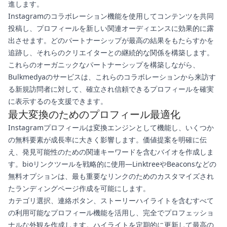
進します。
Instagramのコラボレーション機能を使用してコンテンツを共同
投稿し、プロフィールを新しい関連オーディエンスに効果的に露
出させます。どのパートナーシップが最高の結果をもたらすかを
追跡し、それらのクリエイターとの継続的な関係を構築します。
これらのオーガニックなパートナーシップを構築しながら、
Bulkmedyaのサービスは、これらのコラボレーションから来訪す
る新規訪問者に対して、確立され信頼できるプロフィールを確実
に表示するのを支援できます。
最大変換のためのプロフィール最適化
Instagramプロフィールは変換エンジンとして機能し、いくつか
の無料要素が成長率に大きく影響します。価値提案を明確に伝
え、発見可能性のための関連キーワードを含むバイオを作成しま
す。bioリンクツールを戦略的に使用—LinktreeやBeaconsなどの
無料オプションは、最も重要なリンクのためのカスタマイズされ
たランディングページ作成を可能にします。
カテゴリ選択、連絡ボタン、ストーリーハイライトを含むすべて
の利用可能なプロフィール機能を活用し、完全でプロフェッショ
ナルな外観を作成します。ハイライトを定期的に更新して最高の