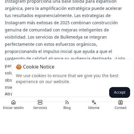
Instagram proporciona una base sólida para expansión
orgánica, pero la amplificación estratégica puede acelerar
tus resultados exponencialmente. Las estrategias de
Instagram más exitosas de 2025 combinan construcción
genuina de comunidad con mejoras inteligentes de
visibilidad. Los servicios de Bulkmedya se integran
perfectamente con estos esfuerzos orgánicos,
proporcionando el impulso inicial que ayuda a que el
contenido de calidad alcance su audiencia destinada. ¿Listo
para transformar tu presencia en Instagram? Explora las
🍪 Cookie Notice
soluciones de crecimiento dirigido de Bulkmedya hoy y
We use cookies to ensure that we give you the best
observa cómo tus métricas de engagement se disparan
experience on our website.
mientras mantienes conexiones auténticas de comunidad.
Accept
Atrás
Iniciar sesión
Servicios
Blog
Idioma
Contact