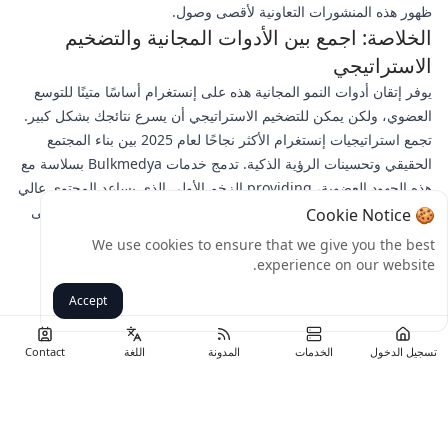
ظهور هذه المنشورات التعاونية لأقصى وصول.
الخلاصة: اجمع بين الأدوات المجانية والتضخيم
الاستراتيجي
يوفر إتقان أدوات النمو المجانية هذه على إنستغرام أساسًا متينًا للتوسع
العضوي، ولكن يمكن للتضخيم الاستراتيجي أن يسرع نتائجك بشكل كبير.
تجمع استراتيجيات إنستغرام الأكثر نجاحًا لعام 2025 بين بناء المجتمع
الحقيقي وتحسينات الرؤية الذكية. تدمج خدمات Bulkmedya بسلاسة مع
هذه الجهود العضوية، providing الزخم الأولي الذي يساعد المحتوى عالي
الجودة على الوصول إلى جمهوره المقصود. مستعد لتحويل وجودك على
🍪 Cookie Notice
إنستغرام؟ استكشف حلول النمو المستهدفة من Bulkmedya اليوم
We use cookies to ensure that we give you the best
وشاهد ارتفاع مقاييس التفاعل لديك مع الحفاظ على روابط مجتمعية
experience on our website.
أصيلة.
Accept
رجوع
تسجيل الدخول
الخدمات
المدونة
اللغة
Contact