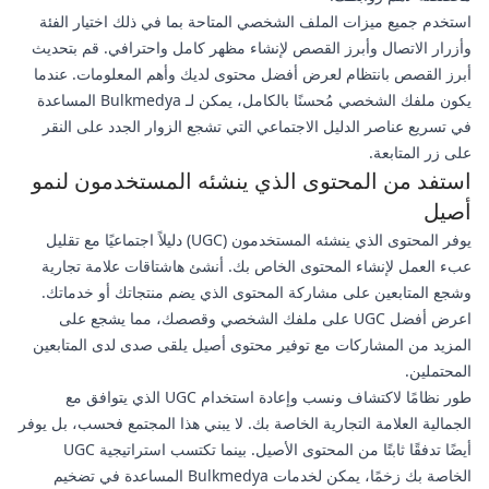
استخدم جميع ميزات الملف الشخصي المتاحة بما في ذلك اختيار الفئة
وأزرار الاتصال وأبرز القصص لإنشاء مظهر كامل واحترافي. قم بتحديث
أبرز القصص بانتظام لعرض أفضل محتوى لديك وأهم المعلومات. عندما
يكون ملفك الشخصي مُحسنًا بالكامل، يمكن لـ Bulkmedya المساعدة
في تسريع عناصر الدليل الاجتماعي التي تشجع الزوار الجدد على النقر
على زر المتابعة.
استفد من المحتوى الذي ينشئه المستخدمون لنمو
أصيل
يوفر المحتوى الذي ينشئه المستخدمون (UGC) دليلاً اجتماعيًا مع تقليل
عبء العمل لإنشاء المحتوى الخاص بك. أنشئ هاشتاقات علامة تجارية
وشجع المتابعين على مشاركة المحتوى الذي يضم منتجاتك أو خدماتك.
اعرض أفضل UGC على ملفك الشخصي وقصصك، مما يشجع على
المزيد من المشاركات مع توفير محتوى أصيل يلقى صدى لدى المتابعين
المحتملين.
طور نظامًا لاكتشاف ونسب وإعادة استخدام UGC الذي يتوافق مع
الجمالية العلامة التجارية الخاصة بك. لا يبني هذا المجتمع فحسب، بل يوفر
أيضًا تدفقًا ثابتًا من المحتوى الأصيل. بينما تكتسب استراتيجية UGC
الخاصة بك زخمًا، يمكن لخدمات Bulkmedya المساعدة في تضخيم