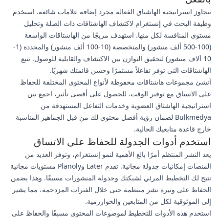
تتجاوز استراتيجية الهاشتاق الفعالة مجرد إضافة علامات شائعة. استخدم
وظيفة البحث في إنستغرام لاكتشاف الهاشتاقات ذات الصلة وتحليل
مستوى المنافسة لكل منها. استهدف مزيجًا من الهاشتاقات الواسعة
(100-500 ألف منشور) والمتخصصة (10-100 ألف منشور) والمحددة (1-
10 آلاف منشور) لتحقيق التوازن بين الاكتشاف والقابلية للوصول. تتبع
الهاشتاقات التي توفر تفاعلاً مستمرًا وحسن قائمتك شهريًا.
أنشئ مجموعات هاشتاقات محفوظة لأنواع المحتوى المختلفة للحفاظ
على الاتساق مع توفير الوقت. للحصول على أقصى تأثير، اجمع بين
استراتيجية الهاشتاق العضوية وخدمات التفاعل المستهدفة من
Bulkmedya لضمان رؤية أفضل محتوى لك من قبل الجماهير المناسبة
خارج قاعدة متابعيك الحالية.
استخدم أدوات الجدولة للحفاظ على الاتساق
يعد النشر المنتظم أمرًا بالغ الأهمية لنمو إنستغرام، وتوفر العديد من
المنصات إمكانيات جدولة مجانية. تقدم Later وPlanoly مستويات مجانية
تتيح لك التخطيط المرئي لشبكتك وجدولة المنشورات مسبقًا. وهذا يضمن
الحفاظ على وتيرة نشر منتظمة حتى خلال الفترات المزدحمة، مما يشير
إلى الموثوقية لكل من المتابعين والخوارزمية.
استخدم هذه الأدوات للتخطيط لموضوعات المحتوى مسبقًا والحفاظ على