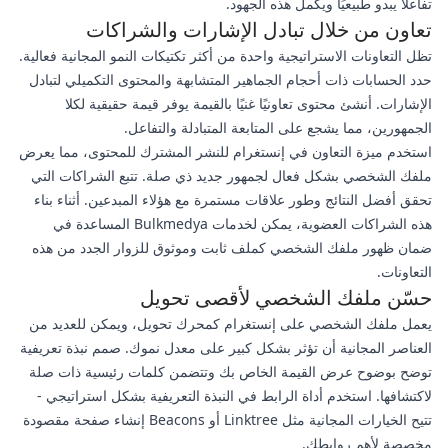
تفاعلاً يبدو طبيعيًا ويكمل هذه الجهود.
تعاون من خلال تبادل الإشارات والشراكات
تظل التعاونات الاستراتيجية واحدة من أكثر تكتيكات النمو المجانية فعالية.
حدد الحسابات ذات أحجام الجماهير المتشابهة والمحتوى التكميلي لتبادل
الإشارات. أنشئ محتوى تعاونيًا غنيًا بالقيمة يوفر قيمة حقيقية لكلا
الجمهورين، مما يشجع على المتابعة المتبادلة والتفاعل.
استخدم ميزة التعاون في إنستغرام للنشر المشترك للمحتوى، مما يعرض
ملفك الشخصي بشكل فعال لجمهور جديد ذي صلة. تتبع الشراكات التي
تحقق أفضل النتائج وطور علاقات مستمرة مع هؤلاء المبدعين. أثناء بناء
هذه الشراكات العضوية، يمكن لخدمات Bulkmedya المساعدة في
ضمان ظهور ملفك الشخصي كملف ثابت وموثوق للزوار الجدد من هذه
التعاونات.
حسّن ملفك الشخصي لأقصى تحويل
يعمل ملفك الشخصي على إنستغرام كمحرك تحويل، ويمكن للعديد من
العناصر المجانية أن تؤثر بشكل كبير على معدل نموك. صمم نبذة تعريفية
توضح بوضوح عرض القيمة الخاص بك وتتضمن كلمات رئيسية ذات صلة
لاكتشافها. استخدم أداة الرابط في النبذة التعريفية بشكل استراتيجي -
تتيح الخيارات المجانية مثل Linktree أو Beacons إنشاء صفحة مقصودة
مخصصة لأهم روابطك.