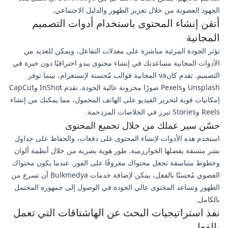
الجهود العضوية من خلال تعزيز الظهور والدليل الاجتماعي.
أتقن إنشاء المحتوى باستخدام أدوات التصميم
المجانية
تؤثر الجودة المرئية مباشرة على معدلات التفاعل، ويمكن للعديد من
الأدوات المجانية مساعدتك في إنشاء محتوى يبدو احترافيًا دون خبرة في
التصميم. تقدم كانva المجانية قوالب مُحسنة لإنستغرام، بينما توفر
Unsplash وPexels صورًا مخزونة عالية الجودة. تقدم InShot وCapCut
إمكانيات قوية لتحرير الفيديو على الهاتف المحمول، مما يمكنك من إنشاء
Reels وStories تبرز في الخلاصات المزدحمة.
حسّن سير عملك من خلال تجميع المحتوى
استخدم هذه الأدوات لإنشاء المحتوى على دفعات، والحفاظ على جداول
نشر متسقة يفضلها الخوارزمية. طور هوية بصرية من خلال أنظمة ألوان
وخطوط متناسقة تجعل محتواك معروفًا على الفور. عندما يكون محتواك
العضوي مُحسنًا بالفعل، يمكن لإضافة خدمات Bulkmedya أن تسرع من
الظهور وتساعد المحتوى عالي الجودة في الوصول إلى جمهوره المحتمل
بالكامل.
نفذ استراتيجيات البحث عن الهاشتاقات التي تعمل
بالفعل