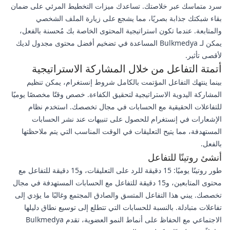
سرد متماسك عبر خلاصتك. تساعدك ميزات التخطيط المرئي على ضمان
بقاء شبكتك جذابة بصريًا، مما يشجع على زيارة الملف الشخصي
والمتابعة. عندما تكون استراتيجية المحتوى الخاصة بك مُحسنة بالفعل،
يمكن لـ Bulkmedya المساعدة في تضخيم أفضل محتوى مجدول لديك
لأقصى تأثير.
أتمتة التفاعل من خلال المشاركة الاستراتيجية
بينما ينتهك التفاعل المؤتمت بالكامل شروط إنستغرام، يمكن تنظيم
المشاركة اليدوية الاستراتيجية لتحقيق الكفاءة. خصص وقتًا مخصصًا يوميًا
للتفاعلات الحقيقية مع الحسابات في مجال تخصصك. استخدم نظام
الإشعارات في إنستغرام للحصول على تنبيهات عند نشر الحسابات
المستهدفة، مما يتيح التعليقات في الوقت المناسب التي يتم ملاحظتها
بالفعل.
أنشئ روتينًا للتفاعل
طور روتينًا يوميًا: 15 دقيقة للرد على التعليقات، و15 دقيقة للتفاعل مع
محتوى المتابعين، و15 دقيقة للتفاعل مع الحسابات المستهدفة في مجال
تخصصك. يبني هذا التفاعل المتسق والصادق المجتمع وغالبًا ما يؤدي إلى
تفاعلات متبادلة. بالنسبة للحسابات التي تتطلع إلى توسيع نطاق دليلها
الاجتماعي مع الحفاظ على أنماط النمو العضوية، تقدم Bulkmedya