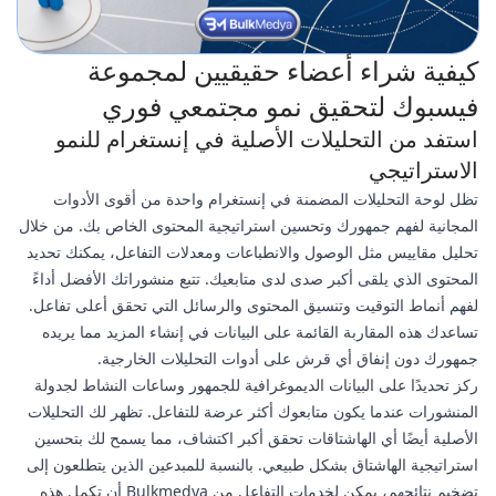
كيفية شراء أعضاء حقيقيين لمجموعة
فيسبوك لتحقيق نمو مجتمعي فوري
استفد من التحليلات الأصلية في إنستغرام للنمو
الاستراتيجي
تظل لوحة التحليلات المضمنة في إنستغرام واحدة من أقوى الأدوات
المجانية لفهم جمهورك وتحسين استراتيجية المحتوى الخاص بك. من خلال
تحليل مقاييس مثل الوصول والانطباعات ومعدلات التفاعل، يمكنك تحديد
المحتوى الذي يلقى أكبر صدى لدى متابعيك. تتبع منشوراتك الأفضل أداءً
لفهم أنماط التوقيت وتنسيق المحتوى والرسائل التي تحقق أعلى تفاعل.
تساعدك هذه المقاربة القائمة على البيانات في إنشاء المزيد مما يريده
جمهورك دون إنفاق أي قرش على أدوات التحليلات الخارجية.
ركز تحديدًا على البيانات الديموغرافية للجمهور وساعات النشاط لجدولة
المنشورات عندما يكون متابعوك أكثر عرضة للتفاعل. تظهر لك التحليلات
الأصلية أيضًا أي الهاشتاقات تحقق أكبر اكتشاف، مما يسمح لك بتحسين
استراتيجية الهاشتاق بشكل طبيعي. بالنسبة للمبدعين الذين يتطلعون إلى
تضخيم نتائجهم، يمكن لخدمات التفاعل من Bulkmedya أن تكمل هذه