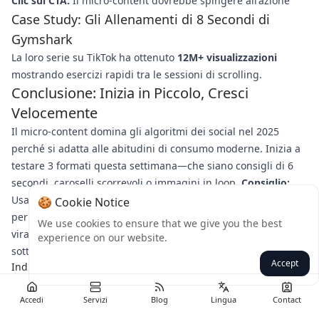
Clic sui CTA:
Il micro-content dovrebbe spingere all'azione
Case Study: Gli Allenamenti di 8 Secondi di
Gymshark
La loro serie su TikTok ha ottenuto
12M+ visualizzazioni
mostrando esercizi rapidi tra le sessioni di scrolling.
Conclusione: Inizia in Piccolo, Cresci
Velocemente
Il micro-content domina gli algoritmi dei social nel 2025
perché si adatta alle abitudini di consumo moderne. Inizia a
testare 3 formati questa settimana—che siano consigli di 6
secondi, caroselli scorrevoli o immagini in loop.
Consiglio:
Usa la fotocamera e gli strumenti di editing del tuo telefono
🍪 Cookie Notice
per ridurre gli ostacoli di produzione. Pronto a diventare
We use cookies to ensure that we give you the best
virale? Condividi la tua migliore idea di micro-content qui
experience on our website.
sotto! 👇
Accept
Indietro
Accedi
Servizi
Blog
Lingua
Contact