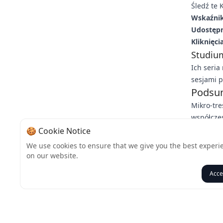
Śledź te 
Wskaźnik
Udostępn
Kliknięci
Studiu
Ich seria
sesjami p
Podsum
Mikro-tre
współcze
– czy to 
🍪 Cookie Notice
Eksperck
We use cookies to ensure that we give you the best experi
bariery p
on our website.
pomysłem
Acce
Wstecz