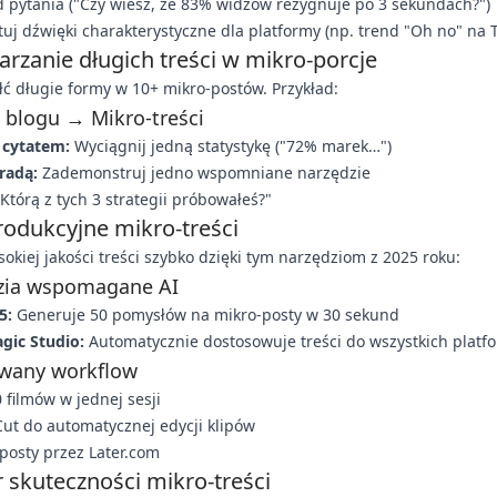
d pytania ("Czy wiesz, że 83% widzów rezygnuje po 3 sekundach?")
uj dźwięki charakterystyczne dla platformy (np. trend "Oh no" na 
arzanie długich treści w mikro-porcje
łć długie formy w 10+ mikro-postów. Przykład:
 blogu → Mikro-treści
 cytatem:
Wyciągnij jedną statystykę ("72% marek…")
radą:
Zademonstruj jedno wspomniane narzędzie
Którą z tych 3 strategii próbowałeś?"
rodukcyjne mikro-treści
okiej jakości treści szybko dzięki tym narzędziom z 2025 roku:
zia wspomagane AI
5:
Generuje 50 pomysłów na mikro-posty w 30 sekund
gic Studio:
Automatycznie dostosowuje treści do wszystkich platf
wany workflow
 filmów w jednej sesji
ut do automatycznej edycji klipów
posty przez Later.com
 skuteczności mikro-treści