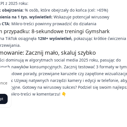
KPI z 2025 roku:
 obejrzenia:
% osób, które obejrzały do końca (cel: >65%)
ienia na 1 tys. wyświetleń:
Wskazuje potencjał wirusowy
a CTA:
Mikro-treści powinny prowadzić do działania
m przypadku: 8-sekundowe treningi Gymshark
 na TikTok osiągnęła
12M+ wyświetleń
, pokazując krótkie ćwiczeni
rzewijania.
owanie: Zacznij mało, skaluj szybko
ści dominują w algorytmach social media 2025 roku, pasując do
snych nawyków konsumpcyjnych. Zacznij testować 3 formaty w tym
6-sekundowe porady, przewijane karuzele czy zapętlone wizualizacj
a rada:
Używaj natywnych narzędzi kamery i edycji w telefonie, ab
ence
rodukcyjne. Gotowy na wirusowy sukces? Podziel się swoim najlep
 na mikro-treści w komentarzu! 👇
pt