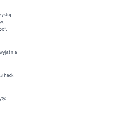
zystuj
w.
po".
 wyjaśnia
3 hacki
ty: