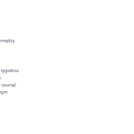
a między
 tygodniu
e.
y usunąć
szym