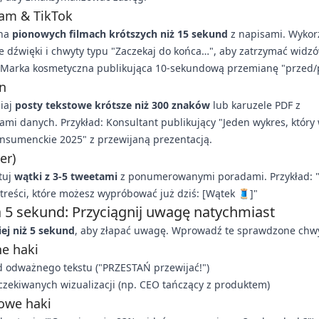
ram & TikTok
 na
pionowych filmach krótszych niż 15 sekund
z napisami. Wykor
 dźwięki i chwyty typu "Zaczekaj do końca…", aby zatrzymać widzó
: Marka kosmetyczna publikująca 10-sekundową przemianę "przed/
n
iaj
posty tekstowe krótsze niż 300 znaków
lub karuzele PDF z
mi danych. Przykład: Konsultant publikujący "Jeden wykres, który
nsumenckie 2025" z przewijaną prezentacją.
er)
tuj
wątki z 3-5 tweetami
z ponumerowanymi poradami. Przykład: "
treści, które możesz wypróbować już dziś: [Wątek 🧵]"
 5 sekund: Przyciągnij uwagę natychmiast
ej niż 5 sekund
, aby złapać uwagę. Wprowadź te sprawdzone chwy
e haki
d odważnego tekstu ("PRZESTAŃ przewijać!")
czekiwanych wizualizacji (np. CEO tańczący z produktem)
owe haki