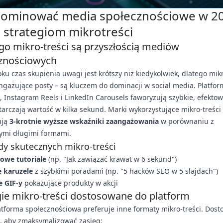
dominować media społecznościowe w 2
i strategiom mikrotreści
go mikro-treści są przyszłością mediów
znościowych
ku czas skupienia uwagi jest krótszy niż kiedykolwiek, dlatego mikr
angażujące posty – są kluczem do dominacji w social media. Platfor
k, Instagram Reels i LinkedIn Carousels faworyzują szybkie, efektow
tarczają wartość w kilka sekund. Marki wykorzystujące mikro-treści
ują
3-krotnie wyższe wskaźniki zaangażowania
w porównaniu z
nymi długimi formami.
dy skutecznych mikro-treści
owe tutoriale
(np. "Jak zawiązać krawat w 6 sekund")
e karuzele
z szybkimi poradami (np. "5 hacków SEO w 5 slajdach")
e GIF-y
pokazujące produkty w akcji
gie mikro-treści dostosowane do platform
tforma społecznościowa preferuje inne formaty mikro-treści. Dost
, aby zmaksymalizować zasięg: