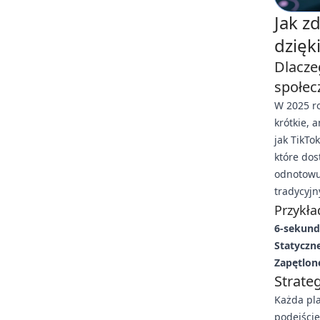
Jak z
dzięk
Dlacze
społec
W 2025 ro
krótkie, 
jak TikTo
które dos
odnotow
tradycyj
Przykła
6-sekund
Statyczn
Zapętlon
Strate
Każda pla
podejście