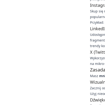
Instag
Skup się
popularne
Przykład
LinkedI
Udostępn
fragmenta
trendy ko
X (Twitt
Wykorzys
na mikro-
Zasada
Masz
mni
Wizualn
Zacznij o
Użyj nieo
Dźwięk