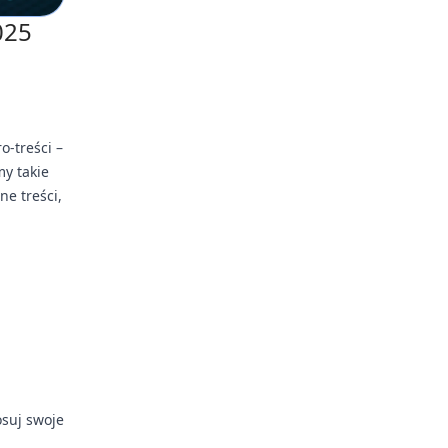
025
o-treści –
my takie
ne treści,
osuj swoje