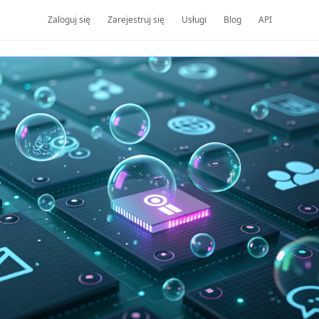
Zaloguj się
Zarejestruj się
Usługi
Blog
API