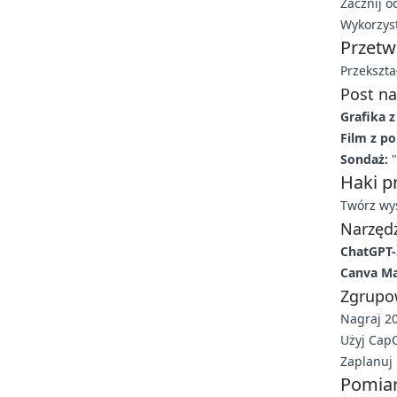
Zacznij o
Wykorzyst
Przetw
Przekszta
Post na
Grafika z
Film z po
Sondaż:
"
Haki p
Twórz wys
Narzęd
ChatGPT-
Canva Ma
Zgrupo
Nagraj 20
Użyj CapC
Zaplanuj 
Pomiar