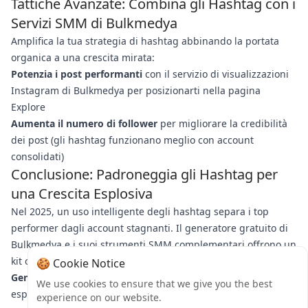
Tattiche Avanzate: Combina gli Hashtag con i
Servizi SMM di Bulkmedya
Amplifica la tua strategia di hashtag abbinando la portata
organica a una crescita mirata:
Potenzia i post performanti
con il servizio di visualizzazioni
Instagram di Bulkmedya per posizionarti nella pagina
Explore
Aumenta il numero di follower
per migliorare la credibilità
dei post (gli hashtag funzionano meglio con account
consolidati)
Conclusione: Padroneggia gli Hashtag per
una Crescita Esplosiva
Nel 2025, un uso intelligente degli hashtag separa i top
performer dagli account stagnanti. Il generatore gratuito di
Bulkmedya e i suoi strumenti SMM complementari offrono un
kit completo per la crescita. Pronto a dominare la tua nicchia?
🍪 Cookie Notice
Genera il tuo primo set di hashtag ottimizzati ora
, poi
We use cookies to ensure that we give you the best
esplora i pacchetti di engagement di Bulkmedya per
experience on our website.