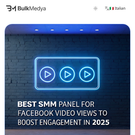
🇮🇹 Italian