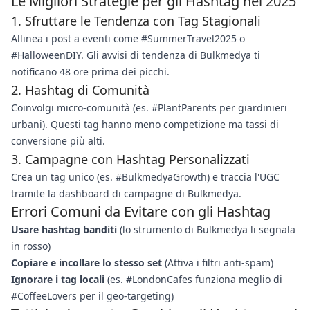
Le Migliori Strategie per gli Hashtag nel 2025
1. Sfruttare le Tendenza con Tag Stagionali
Allinea i post a eventi come #SummerTravel2025 o
#HalloweenDIY. Gli avvisi di tendenza di Bulkmedya ti
notificano 48 ore prima dei picchi.
2. Hashtag di Comunità
Coinvolgi micro-comunità (es. #PlantParents per giardinieri
urbani). Questi tag hanno meno competizione ma tassi di
conversione più alti.
3. Campagne con Hashtag Personalizzati
Crea un tag unico (es. #BulkmedyaGrowth) e traccia l'UGC
tramite la dashboard di campagne di Bulkmedya.
Errori Comuni da Evitare con gli Hashtag
Usare hashtag banditi
(lo strumento di Bulkmedya li segnala
in rosso)
Copiare e incollare lo stesso set
(Attiva i filtri anti-spam)
Ignorare i tag locali
(es. #LondonCafes funziona meglio di
#CoffeeLovers per il geo-targeting)