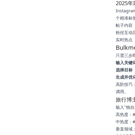
2025
Instag
个精准标签
帖子内容
粉丝互动
实时热点
Bul
只需三步
输入关键
选择目标
生成并优
高阶技巧：
调用。
旅行博
输入"独自
高热度：#
中热度：
垂直领域：