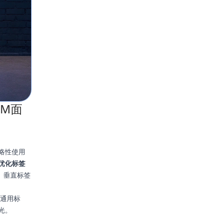
MM面
策略性使用
优化标签
、垂直标签
于通用标
光。