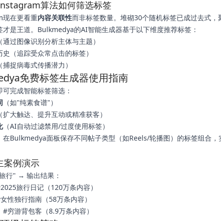
年Instagram算法如何筛选标签
ram现在更看重
内容关联性
而非标签数量。堆砌30个随机标签已成过去式，聚
才是王道。Bulkmedya的AI智能生成器基于以下维度推荐标签：
（通过图像识别分析主体与主题）
历史（追踪受众常点击的标签）
（捕捉病毒式传播潜力）
kmedya免费标签生成器使用指南
即可完成智能标签筛选：
词
（如"纯素食谱"）
（扩大触达、提升互动或精准获客）
化
（AI自动过滤禁用/过度使用标签）
在Bulkmedya面板保存不同帖子类型（如Reels/轮播图）的标签组合
主案例演示
旅行" → 输出结果：
2025旅行日记（120万条内容）
#女性独行指南（58万条内容）
#穷游背包客（8.9万条内容）