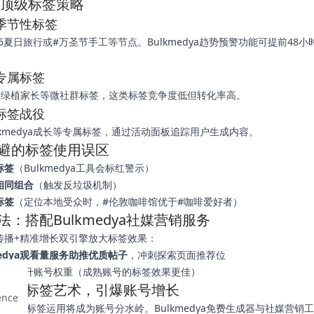
5年顶级标签策略
势季节性标签
25夏日旅行或#万圣节手工等节点。Bulkmedya趋势预警功能可提前48
群专属标签
市绿植家长等微社群标签，这类标签竞争度低但转化率高。
牌标签战役
lkmedya成长等专属标签，通过活动面板追踪用户生成内容。
避的标签使用误区
标签
（Bulkmedya工具会标红警示）
相同组合
（触发反垃圾机制）
标签
（定位本地受众时，#伦敦咖啡馆优于#咖啡爱好者）
法：搭配Bulkmedya社媒营销服务
传播+精准增长双引擎放大标签效果：
medya观看量服务助推优质帖子
，冲刺探索页面推荐位
基数
提升账号权重（成熟账号的标签效果更佳）
掌握标签艺术，引爆账号增长
ence
，精明的标签运用将成为账号分水岭。Bulkmedya免费生成器与社媒营销