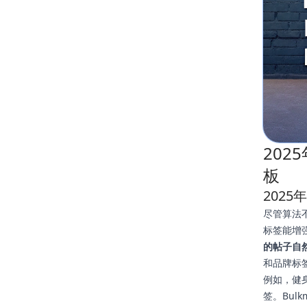
202
板
202
尽管算法不
标签能增强
的帖子自
和品牌标
例如，健
签。Bul