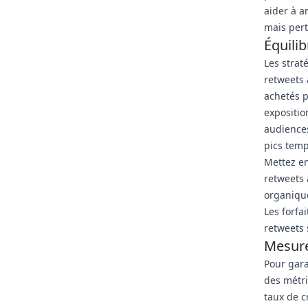
aider à a
mais pert
Équili
Les strat
retweets 
achetés p
expositio
audiences
pics tempo
Mettez en
retweets 
organique
Les forfa
retweets 
Mesure
Pour gara
des métri
taux de c