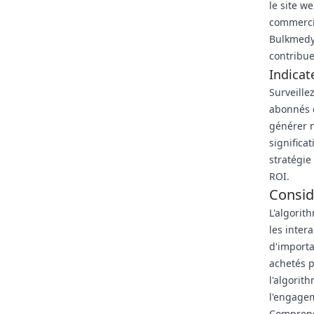
le site w
commercia
Bulkmedya
contribue
Indicat
Surveillez
abonnés e
générer n
significa
stratégie
ROI.
Consid
L'algorit
les inter
d'importa
achetés p
l'algorit
l'engagem
Comprendr