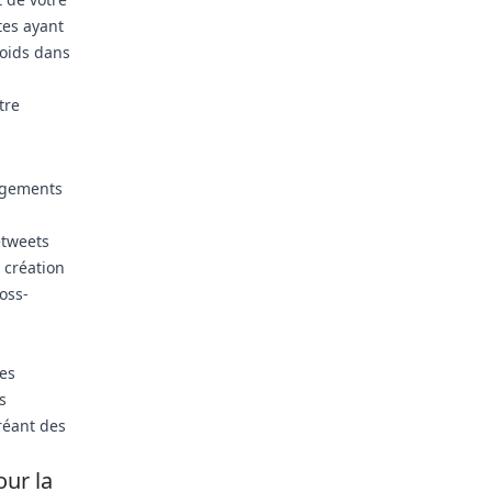
tes ayant
poids dans
tre
gagements
etweets
 création
oss-
Les
s
réant des
our la