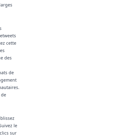
larges
s
retweets
tez cette
les
ue des
hats de
gagement
autaires.
e de
blissez
Suivez le
lics sur