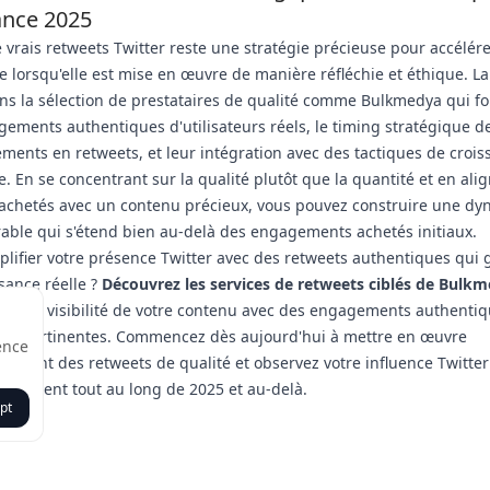
ance 2025
e vrais retweets Twitter reste une stratégie précieuse pour accélére
e lorsqu'elle est mise en œuvre de manière réfléchie et éthique. La
ns la sélection de prestataires de qualité comme Bulkmedya qui f
ements authentiques d'utilisateurs réels, le timing stratégique d
ements en retweets, et leur intégration avec des tactiques de croi
. En se concentrant sur la qualité plutôt que la quantité et en alig
 achetés avec un contenu précieux, vous pouvez construire une d
rable qui s'étend bien au-delà des engagements achetés initiaux.
plifier votre présence Twitter avec des retweets authentiques qui
sance réelle ?
Découvrez les services de retweets ciblés de Bulk
ter la visibilité de votre contenu avec des engagements authenti
ces pertinentes. Commencez dès aujourd'hui à mettre en œuvre
ence
uement des retweets de qualité et observez votre influence Twitter 
ellement tout au long de 2025 et au-delà.
pt