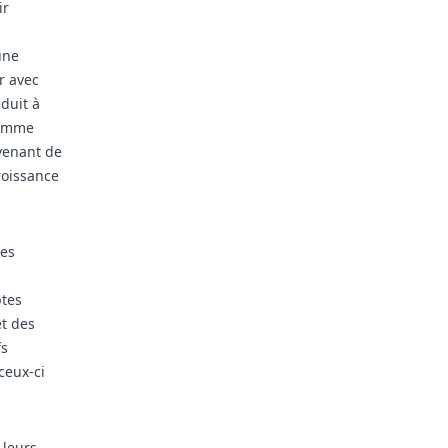
ir
une
r avec
nduit à
comme
venant de
roissance
les
s
ptes
et des
fs
ceux-ci
 leurs