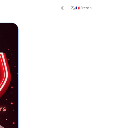
🇫🇷 French