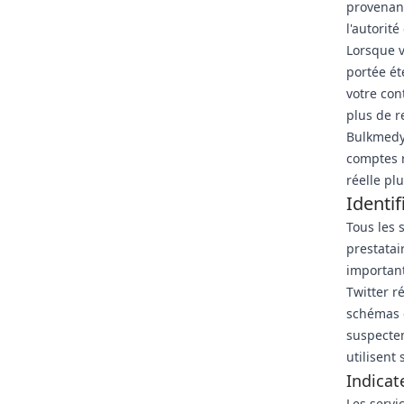
provenant
l'autorit
Lorsque v
portée ét
votre con
plus de 
Bulkmedya
comptes r
réelle pl
Identif
Tous les 
prestatai
important
Twitter r
schémas d
suspectem
utilisent
Indicat
Les servi