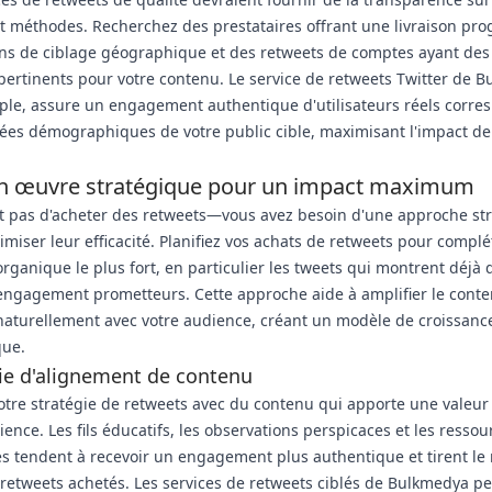
t méthodes. Recherchez des prestataires offrant une livraison pro
ns de ciblage géographique et des retweets de comptes ayant des
 pertinents pour votre contenu. Le service de retweets Twitter de 
le, assure un engagement authentique d'utilisateurs réels corre
ées démographiques de votre public cible, maximisant l'impact d
n œuvre stratégique pour un impact maximum
fit pas d'acheter des retweets—vous avez besoin d'une approche st
miser leur efficacité. Planifiez vos achats de retweets pour complé
rganique le plus fort, en particulier les tweets qui montrent déjà 
engagement prometteurs. Cette approche aide à amplifier le conte
aturellement avec votre audience, créant un modèle de croissanc
que.
ie d'alignement de contenu
otre stratégie de retweets avec du contenu qui apporte une valeur 
ience. Les fils éducatifs, les observations perspicaces et les ressou
s tendent à recevoir un engagement plus authentique et tirent le 
 retweets achetés. Les services de retweets ciblés de Bulkmedya p