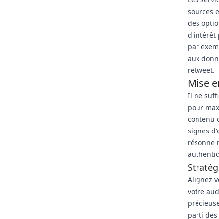
sources e
des optio
d'intérêt
par exemp
aux donn
retweet.
Mise e
Il ne suf
pour maxi
contenu o
signes d'
résonne n
authenti
Stratég
Alignez v
votre aud
précieuse
parti des