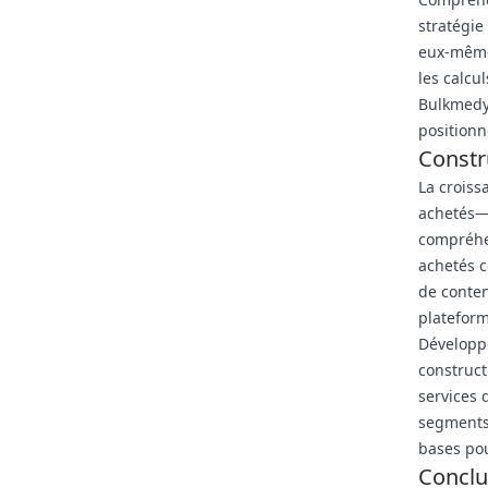
stratégie
eux-mêmes
les calcu
Bulkmedya
position
Constr
La croiss
achetés—e
compréhen
achetés c
de conte
plateform
Développ
construct
services 
segments 
bases pou
Conclu