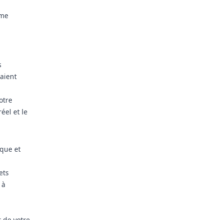
mme
s
aient
otre
éel et le
ique et
ets
 à
 de votre