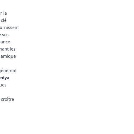
r la
 clé
ournissent
e vos
ssance
nant les
ynamique
 génèrent
medya
ques
croître