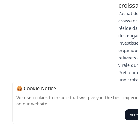
croiss
L'achat d
croissanc
réside da
des engag
investiss
organique
retweets
virale du
Prêt à am
une crois
pour boos
🍪 Cookie Notice
d'audien
We use cookies to ensure that we give you the best experi
stratégiq
on our website.
exponenti
Acce
Retour