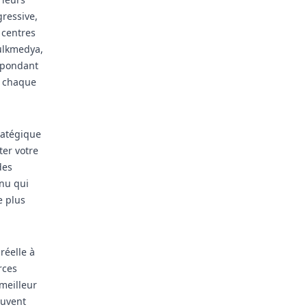
gressive,
 centres
Bulkmedya,
spondant
e chaque
ratégique
ter votre
des
nu qui
e plus
réelle à
rces
meilleur
euvent