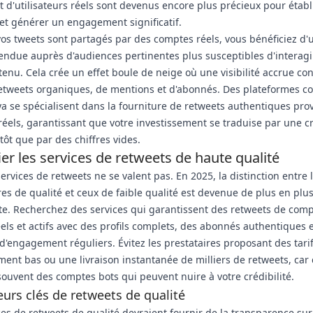
 d'utilisateurs réels sont devenus encore plus précieux pour établ
é et générer un engagement significatif.
os tweets sont partagés par des comptes réels, vous bénéficiez d'
endue auprès d'audiences pertinentes plus susceptibles d'interagi
tenu. Cela crée un effet boule de neige où une visibilité accrue co
retweets organiques, de mentions et d'abonnés. Des plateformes 
 se spécialisent dans la fourniture de retweets authentiques pro
éels, garantissant que votre investissement se traduise par une c
utôt que par des chiffres vides.
ier les services de retweets de haute qualité
services de retweets ne se valent pas. En 2025, la distinction entre 
res de qualité et ceux de faible qualité est devenue de plus en plu
e. Recherchez des services qui garantissent des retweets de com
éels et actifs avec des profils complets, des abonnés authentiques 
'engagement réguliers. Évitez les prestataires proposant des tari
ent bas ou une livraison instantanée de milliers de retweets, car 
 souvent des comptes bots qui peuvent nuire à votre crédibilité.
eurs clés de retweets de qualité
ces de retweets de qualité devraient fournir de la transparence sur