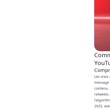
Comme
YouTu
Compre
Les vrais
message à
contenu. 
retweets
l'algorit
2025, ave