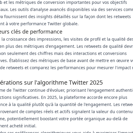
eb et les métriques de conversion importantes pour vos objectifs
ux. Les outils d'analyse avancés disponibles via des services co
 fournissent des insights détaillés sur la façon dont les retweets
nt à votre performance Twitter globale.
eurs clés de performance
 la croissance des impressions, les visites de profil et la qualité de
n plus des métriques d'engagement. Les retweets de qualité devr
on seulement des chiffres mais des interactions et conversions
tives. Établissez des métriques de base avant de mettre en œuvre v
 de retweets et comparez les performances pour mesurer l'impact r
érations sur l'algorithme Twitter 2025
hme de Twitter continue d'évoluer, priorisant l'engagement authent
actions significatives. En 2025, la plateforme accorde encore plus
nce à la qualité plutôt qu'à la quantité de l'engagement. Les retwe
rovenant de comptes réels et actifs signalent la valeur du contenu
hme, potentiellement boostant votre portée organique au-delà de
ent acheté initial.
e ces préférences algorithmiques vous aide à maximiser l'impact