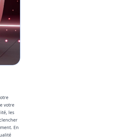
votre
e votre
ité, les
clencher
ement. En
ualité