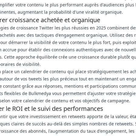
mplifier votre contenu le plus performant auprès d'audiences plus 
inentes, augmentant la probabilité d'une viralité organique.
brer croissance achetée et organique
égies de croissance Twitter les plus réussies en 2025 combinent de
achetés avec des tactiques d'engagement organique. Utilisez des 
our démarrer la visibilité de votre contenu le plus fort, puis exploi
n accrue pour établir des connexions authentiques avec de nouvel
. Cette approche équilibrée crée une croissance durable plutôt q
raires de visibilité.
 place un calendrier de contenu qui place stratégiquement les ac
autour de vos tweets les plus précieux tout en maintenant un en
 constant grâce aux réponses, mentions et participations commun
its flexibles de Bulkmedya vous permettent d'ajuster votre stratégi
selon votre calendrier de contenu et vos objectifs de campagne.
r le ROI et le suivi des performances
ntir que votre investissement en retweets apporte de la valeur, éta
ques claires de succès au-delà des simples nombres de retweets. 
roissance des abonnés, l'augmentation du taux d'engagement, les c