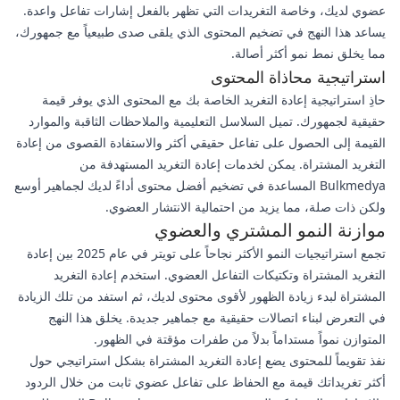
عضوي لديك، وخاصة التغريدات التي تظهر بالفعل إشارات تفاعل واعدة.
يساعد هذا النهج في تضخيم المحتوى الذي يلقى صدى طبيعياً مع جمهورك،
مما يخلق نمط نمو أكثر أصالة.
استراتيجية محاذاة المحتوى
حاذِ استراتيجية إعادة التغريد الخاصة بك مع المحتوى الذي يوفر قيمة
حقيقية لجمهورك. تميل السلاسل التعليمية والملاحظات الثاقبة والموارد
القيمة إلى الحصول على تفاعل حقيقي أكثر والاستفادة القصوى من إعادة
التغريد المشتراة. يمكن لخدمات إعادة التغريد المستهدفة من
Bulkmedya المساعدة في تضخيم أفضل محتوى أداءً لديك لجماهير أوسع
ولكن ذات صلة، مما يزيد من احتمالية الانتشار العضوي.
موازنة النمو المشتري والعضوي
تجمع استراتيجيات النمو الأكثر نجاحاً على تويتر في عام 2025 بين إعادة
التغريد المشتراة وتكتيكات التفاعل العضوي. استخدم إعادة التغريد
المشتراة لبدء زيادة الظهور لأقوى محتوى لديك، ثم استفد من تلك الزيادة
في التعرض لبناء اتصالات حقيقية مع جماهير جديدة. يخلق هذا النهج
المتوازن نمواً مستداماً بدلاً من طفرات مؤقتة في الظهور.
نفذ تقويماً للمحتوى يضع إعادة التغريد المشتراة بشكل استراتيجي حول
أكثر تغريداتك قيمة مع الحفاظ على تفاعل عضوي ثابت من خلال الردود