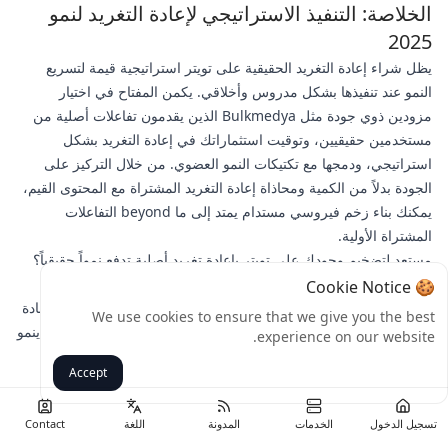
الخلاصة: التنفيذ الاستراتيجي لإعادة التغريد لنمو
2025
يظل شراء إعادة التغريد الحقيقية على تويتر استراتيجية قيمة لتسريع
النمو عند تنفيذها بشكل مدروس وأخلاقي. يكمن المفتاح في اختيار
مزودين ذوي جودة مثل Bulkmedya الذين يقدمون تفاعلات أصلية من
مستخدمين حقيقيين، وتوقيت استثماراتك في إعادة التغريد بشكل
استراتيجي، ودمجها مع تكتيكات النمو العضوي. من خلال التركيز على
الجودة بدلاً من الكمية ومحاذاة إعادة التغريد المشتراة مع المحتوى القيم،
يمكنك بناء زخم فيروسي مستدام يمتد إلى ما beyond التفاعلات
المشتراة الأولية.
مستعد لتضخيم وجودك على تويتر بإعادة تغريد أصلية تدفع نمواً حقيقياً؟
استكشف خدمات إعادة التغريد المستهدفة من Bulkmedya
لتعزيز
🍪 Cookie Notice
ظهور محتواك بتفاعلات حقيقية من جماهير ذات صلة. ابدأ في تنفيذ إعادة
We use cookies to ensure that we give you the best
التغريد عالية الجودة بشكل استراتيجي اليوم وشاهد تأثيرك على تويتر ينمو
experience on our website.
بشكل كبير طوال عام 2025 وما بعده.
Accept
رجوع
تسجيل الدخول
الخدمات
المدونة
اللغة
Contact