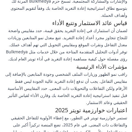
والإشارات والمشاركة المجتمعية. تسمح حزم Bulkmedya المرنة لك
بتوسيع نطاق استراتيجية إعادة التغريد الخاصة بك وفقاً لتقويم المحتوى
وأهداف الحملة.
قياس عائد الاستثمار وتتبع الأداء
لضمان أن استثمارك في إعادة التغريد يحقق قيمة، حدد مقاييس واضحة
للنجاح تتجاوز مجرد أعداد إعادة التغريد. تتبع معدل نمو المتابعين وزيادات
معدل التفاعل ونقرات الموقع ومقاييس التحويل التي تهم أهداف عملك.
توفر أدوات التحليل المتقدمة المتاحة من خلال خدمات مثل Bulkmedya
رؤى مفصلة حول كيفية مساهمة إعادة التغريد في أداء تويتر العام لديك.
مؤشرات الأداء الرئيسية
راقب نمو الظهور وزيارات الملف الشخصي وجودة المتابعين بالإضافة إلى
مقاييس التفاعل. يجب أن تدفع إعادة التغريد عالية الجودة ليس فقط
الأرقام ولكن التفاعلات والتحويلات ذات المعنى. حدد المقاييس الأساسية
قبل تنفيذ استراتيجية إعادة التغريد الخاصة بك وقارن الأداء لقياس التأثير
الحقيقي وعائد الاستثمار.
اعتبارات خوارزمية تويتر 2025
تستمر خوارزمية تويتر في التطور، مع إعطاء الأولوية للتفاعل الحقيقي
والتفاعلات ذات المعنى. في عام 2025، تضع المنصة تركيزاً أكبر على
جودة التفاعل بدلاً من الكمية. تشير إعادة التغريد المشتراة من حسابات