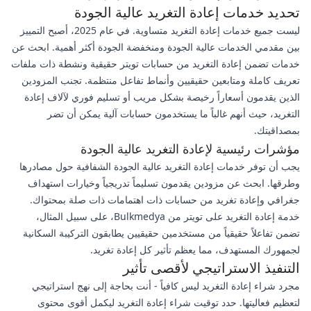
تحديد خدمات إعادة التغريد عالية الجودة
ليست جميع خدمات إعادة التغريد متساوية. في عام 2025، أصبح التمييز
بين مقدمي الخدمات عالية الجودة ومنخفضة الجودة أكثر أهمية. ابحث عن
خدمات تضمن إعادة التغريد من حسابات تويتر حقيقية ونشطة ذات ملفات
تعريف كاملة ومتابعين حقيقيين وأنماط تفاعل منتظمة. تجنب المزودين
الذين يقدمون أسعاراً رخيصة بشكل مريب أو تسليم فوري لآلاف إعادة
التغريد، حيث أنهم غالباً ما يستخدمون حسابات آلية يمكن أن تضر
بمصداقيتك.
مؤشرات رئيسية لإعادة التغريد عالية الجودة
يجب أن توفر خدمات إعادة التغريد عالية الجودة الشفافية حول مصادرها
وطرقها. ابحث عن مزودين يقدمون تسليماً تدريجياً وخيارات استهداف
جغرافي وإعادة تغريد من حسابات ذات اهتمامات ذات صلة بمحتواك.
خدمة إعادة التغريد على تويتر من Bulkmedya، على سبيل المثال،
تضمن تفاعلاً حقيقياً من مستخدمين حقيقيين يطابقون التركيبة السكانية
لجمهورك المستهدف، مما يعظم تأثير كل إعادة تغريد.
التنفيذ الاستراتيجي لأقصى تأثير
مجرد شراء إعادة التغريد ليس كافياً - أنت بحاجة إلى نهج استراتيجي
لتعظيم فعاليتها. حدد توقيت شراء إعادة التغريد ليكمل أقوى محتوى