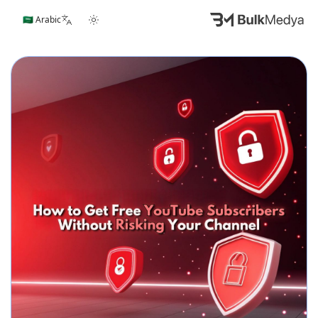
🇸🇦 Arabic