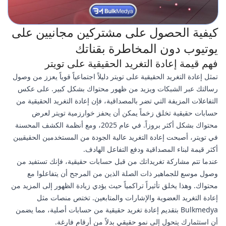
كيفية الحصول على مشتركين مجانيين على
يوتيوب دون المخاطرة بقناتك
فهم قيمة إعادة التغريد الحقيقية على تويتر
تمثل إعادة التغريد الحقيقية على تويتر دليلاً اجتماعياً قوياً يعزز من وصول
رسالتك عبر الشبكات ويزيد من ظهور محتواك بشكل كبير. على عكس
التفاعلات المزيفة التي تضر بالمصداقية، فإن إعادة التغريد الحقيقية من
حسابات حقيقية تخلق زخماً يمكن أن يحفز خوارزمية تويتر لعرض
محتواك بشكل أكثر بروزاً. في عام 2025، ومع أنظمة الكشف المحسنة
في تويتر، أصبحت إعادة التغريد عالية الجودة من المستخدمين الحقيقيين
أكثر قيمة لبناء المصداقية ودفع التفاعل الهادف.
عندما تتم مشاركة تغريداتك من قبل حسابات حقيقية، فإنك تستفيد من
وصول موسع للجماهير ذات الصلة الذين من المرجح أن يتفاعلوا مع
محتواك. وهذا يخلق تأثيراً تراكمياً حيث يؤدي زيادة الظهور إلى المزيد من
إعادة التغريد العضوية والإشارات والمتابعين. تختص منصات مثل
Bulkmedya بتقديم إعادة تغريد حقيقية من حسابات أصلية، مما يضمن
أن استثمارك يتحول إلى نمو حقيقي بدلاً من أرقام فارغة.