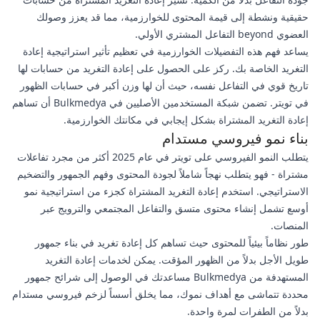
حقيقية ونشطة إلى قيمة المحتوى للخوارزمية، مما قد يعزز وصولك
العضوي beyond التفاعل المشتري الأولي.
يساعد فهم هذه التفضيلات الخوارزمية في تعظيم تأثير استراتيجية إعادة
التغريد الخاصة بك. ركز على الحصول على إعادة التغريد من حسابات لها
تاريخ قوي في التفاعل نفسه، حيث أن لها وزن أكبر في حسابات الظهور
في تويتر. تضمن شبكة المستخدمين الأصليين في Bulkmedya أن تساهم
إعادة التغريد المشتراة بشكل إيجابي في مكانتك الخوارزمية.
بناء نمو فيروسي مستدام
يتطلب النمو الفيروسي على تويتر في عام 2025 أكثر من مجرد تفاعلات
مشتراة - فهو يتطلب نهجاً شاملاً لجودة المحتوى وفهم الجمهور والتضخيم
الاستراتيجي. استخدم إعادة التغريد المشتراة كجزء من استراتيجية نمو
أوسع تشمل إنشاء محتوى متسق والتفاعل المجتمعي والترويج عبر
المنصات.
طور نظاماً بيئياً للمحتوى حيث تساهم كل إعادة تغريد في بناء جمهور
طويل الأجل بدلاً من الظهور المؤقت. يمكن لخدمات إعادة التغريد
المستهدفة من Bulkmedya مساعدتك في الوصول إلى شرائح جمهور
محددة تتماشى مع أهداف نموك، مما يخلق أسساً لزخم فيروسي مستدام
بدلاً من الطفرات لمرة واحدة.