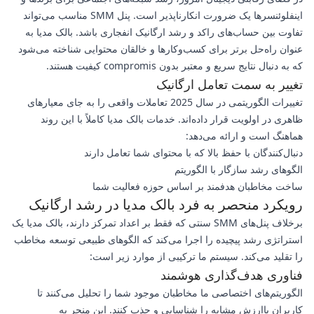
اینفلوئنسرها یک ضرورت انکارناپذیر است. پنل SMM مناسب می‌تواند
تفاوت بین حساب‌های راکد و رشد ارگانیک انفجاری باشد. بالک مدیا به
عنوان راه‌حل برتر برای کسب‌وکارها و خالقان محتوایی شناخته می‌شود
که به دنبال نتایج سریع و معتبر بدون compromis کیفیت هستند.
تغییر به سمت تعامل ارگانیک
تغییرات الگوریتمی در سال 2025 تعاملات واقعی را به جای معیارهای
ظاهری در اولویت قرار داده‌اند. خدمات بالک مدیا کاملاً با این روند
هماهنگ است و ارائه می‌دهد:
دنبال‌کنندگان با حفظ بالا که با محتوای شما تعامل دارند
الگوهای رشد سازگار با الگوریتم
ساخت مخاطبان هدفمند بر اساس حوزه فعالیت شما
رویکرد منحصر به فرد بالک مدیا در رشد ارگانیک
برخلاف پنل‌های SMM سنتی که فقط بر اعداد تمرکز دارند، بالک مدیا یک
استراتژی رشد پیچیده را اجرا می‌کند که الگوهای طبیعی توسعه مخاطب
را تقلید می‌کند. سیستم ما ترکیبی از موارد زیر است:
فناوری هدف‌گذاری هوشمند
الگوریتم‌های اختصاصی ما مخاطبان موجود شما را تحلیل می‌کنند تا
کاربران باارزش مشابه را شناسایی و جذب کنند. این منجر به