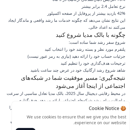
نرخ تعامل 2.4 برابر بیشتر
42% بازدید بیشتر از پروفایل از صفحه اکسپلور
این نتایج نشان می‌دهد که چگونه خدمات ما رشد واقعی و ماندگار ایجاد
می‌کنند نه اعداد خالی.
چگونه با بالک مدیا شروع کنید
شروع سفر رشد شما ساده است:
پلتفرم مورد نظر و بسته رشد خود را انتخاب کنید
جزئیات حساب خود را ارائه دهید (نیازی به رمز عبور نیست)
ترجیحات هدف‌گذاری خود را تنظیم کنید
شاهد شروع رشد ارگانیک خود در عرض چند ساعت باشید
نتیجه‌گیری: مسیر موفقیت شما در شبکه‌های
اجتماعی از اینجا آغاز می‌شود
در محیط رقابتی دیجیتال سال 2025، بالک مدیا تعادل مناسبی از سرعت
و اصالت برای رشد شبکه‌های اجتماعی ارائه می‌دهد. هدف‌گذاری
پیشرفته، روش‌های تحویل ارگانیک و پشتیبانی جامع ما همه چیزهایی را
🍪 Cookie Notice
که برای ساخت حضوری پررونق آنلاین نیاز دارید فراهم می‌کند. آماده
We use cookies to ensure that we give you the best
تغییر عملکرد شبکه‌های اجتماعی خود هستید؟
امروز از بالک مدیا دیدن
experience on our website.
کنید
تا بسته‌های رشد ما را بررسی کنید و نتایج واقعی را ببینید.