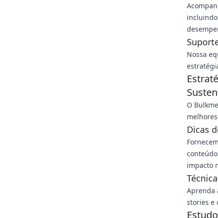
Acompanh
incluindo
desempen
Suporte
Nossa equ
estratégi
Estrat
Susten
O Bulkme
melhores 
Dicas 
Fornecem
conteúdo
impacto 
Técnic
Aprenda a
stories e
Estudo