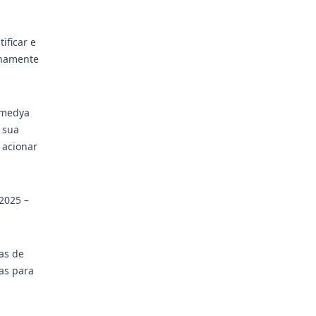
ificar e
inamente
kmedya
 sua
 acionar
2025 –
as de
cas para