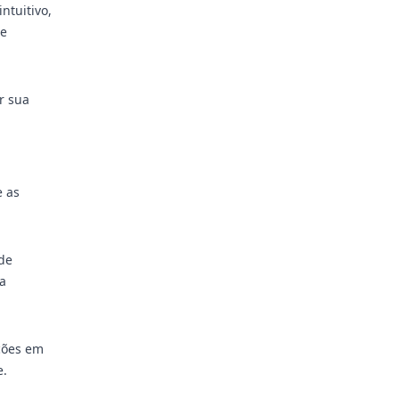
ntuitivo,
re
r sua
e as
de
a
ções em
e.