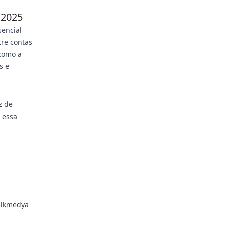
 2025
sencial
tre contas
como a
s e
z de
 essa
ulkmedya