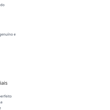
 do
genuíno e
iais
erfeito
sa
e