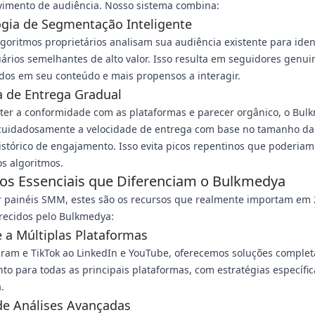
vimento de audiência. Nosso sistema combina:
gia de Segmentação Inteligente
goritmos proprietários analisam sua audiência existente para ident
uários semelhantes de alto valor. Isso resulta em seguidores genu
dos em seu conteúdo e mais propensos a interagir.
 de Entrega Gradual
ter a conformidade com as plataformas e parecer orgânico, o Bul
 cuidadosamente a velocidade de entrega com base no tamanho da
istórico de engajamento. Isso evita picos repentinos que poderiam
os algoritmos.
os Essenciais que Diferenciam o Bulkmedya
r painéis SMM, estes são os recursos que realmente importam em 
recidos pelo Bulkmedya:
 a Múltiplas Plataformas
ram e TikTok ao LinkedIn e YouTube, oferecemos soluções complet
to para todas as principais plataformas, com estratégias específi
.
de Análises Avançadas