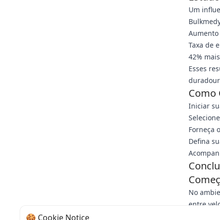
Um influ
Bulkmedy
Aumento 
Taxa de 
42% mais 
Esses re
duradour
Como 
Iniciar s
Selecione
Forneça o
Defina s
Acompanh
Conclu
Começ
No ambien
entre vel
segmenta
🍪 Cookie Notice