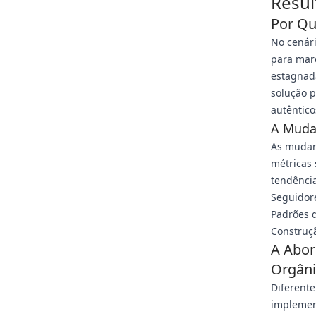
Resul
Por Qu
No cenári
para marc
estagnad
solução 
autêntic
A Muda
As mudan
métricas 
tendência
Seguidor
Padrões 
Construç
A Abor
Orgân
Diferent
implement