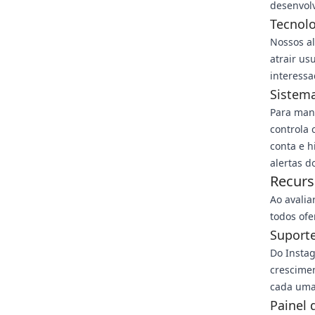
desenvol
Tecnolo
Nossos al
atrair us
interessa
Sistema
Para man
controla
conta e h
alertas d
Recurs
Ao avalia
todos ofe
Suporte
Do Instag
crescimen
cada uma
Painel 