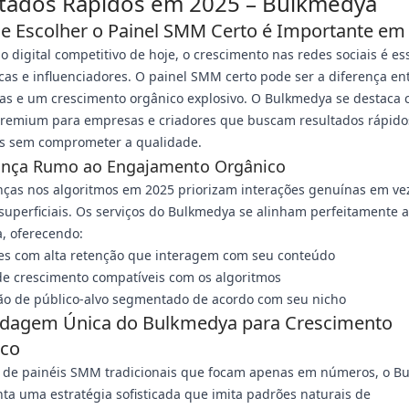
tados Rápidos em 2025 – Bulkmedya
e Escolher o Painel SMM Certo é Importante em
o digital competitivo de hoje, o crescimento nas redes sociais é es
as e influenciadores. O painel SMM certo pode ser a diferença en
as e um crescimento orgânico explosivo. O Bulkmedya se destaca 
premium para empresas e criadores que buscam resultados rápido
os sem comprometer a qualidade.
nça Rumo ao Engajamento Orgânico
ças nos algoritmos em 2025 priorizam interações genuínas em ve
superficiais. Os serviços do Bulkmedya se alinham perfeitamente a
, oferecendo:
es com alta retenção que interagem com seu conteúdo
de crescimento compatíveis com os algoritmos
ão de público-alvo segmentado de acordo com seu nicho
dagem Única do Bulkmedya para Crescimento
ico
e de painéis SMM tradicionais que focam apenas em números, o B
a uma estratégia sofisticada que imita padrões naturais de