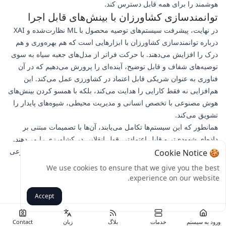
هوشمند را برای همه قابل دسترس کند.
توانمندسازی کشاورزان با بینش‌های قابل اجرا
در نهایت، پیشرفت سیستم‌های توصیه محصول با ML نظارت‌شده و XAI
درباره توانمندسازی کشاورزان با ابزارهایی است که هم بهره‌وری و هم
درک را افزایش می‌دهند. با حرکت فراتر از مدل‌های جعبه سیاه به سوی
توصیه‌های شفاف و قابل توضیح، آینده‌ای را پرورش می‌دهیم که در آن
فناوری به عنوان شریکی قابل اعتماد در کشاورزی عمل می‌کند. این
هم‌افزایی نه فقط کارایی را هدایت می‌کند، بلکه با همسو کردن بینش‌های
هوش مصنوعی با تخصص انسانی و مدیریت محیطی، شیوه‌های پایدار را
تشویق می‌کند.
همانطور که این سیستم‌ها تکامل می‌یابند، آن‌ها با تصمیمات مبتنی بر
داده‌ای شهودی‌تر و قابل اعتمادتر، قول انقلابی در کشاورزی را می‌دهند.
سفر از داده خام به توصیه محصول قابل اجرا، که توسط هوش مصنوعی
🍪 Cookie Notice
قابل توضیح روشن شده است، راه را برای بخش کشاورزی تاب‌آوری
We use cookies to ensure that we give you the best
هموار می‌کند که آماده است تا چالش‌های فردا را با اطمینان و وضوح
experience on our website.
روبرو کند.
Accept
برگشت
ورود به سیستم
خدمات
بلاگ
زبان
Contact