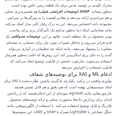
محرک کلیدی در توصیه عدس برای یک قطعه زمین خاص بوده است.
به‌طور مشابه،
SHAP (توضیحات افزایشی شپلی)
هم تفسیرپذیری محلی
و هم سراسری ارائه می‌دهد و مقادیر اهمیت را به ویژگی‌ها در سراسر
مجموعه داده اختصاص می‌دهد. این به درک رفتار کلی مدل کمک می‌کند،
مانند شناسایی اینکه دما به‌طور مداوم یک تأثیرگذار برتر برای مناسب
بودن محصول در یک منطقه است. علاوه بر این،
توضیحات ضدواقعی
یک
قدم فراتر می‌روند و حداقل تغییرات مورد نیاز برای دستیابی به نتیجه‌ای
متفاوت را پیشنهاد می‌دهند، مانند اینکه چه تنظیماتی در آبیاری می‌تواند
گندم را به جای برنج امکان‌پذیر کند. این روش‌ها که اغلب به‌طور همزمان
استفاده می‌شوند، چارچوب جامعی از قابلیت توضیح ایجاد می‌کنند که
قابلیت استفاده را افزایش می‌دهد.
ادغام ML و XAI برای توصیه‌های شفاف
نوآوری واقعی در ترکیب یکپارچه یادگیری ماشین نظارت‌شده با XAI برای
ایجاد سیستم‌هایی نهفته است که هم دقیق و هم قابل تفسیر هستند.
چارچوب‌هایی مانند AgroXAI نمونه‌ای از این ادغام هستند که از رایانش
لبه‌ای برای پردازش داده‌ها به‌صورت محلی و ارائه توصیه‌های محصول
بلادرنگ و قابل توضیح استفاده می‌کنند. با استفاده از الگوریتم‌هایی مانند
جنگل تصادفی یا LightGBM همراه با SHAP و LIME، این سیستم‌ها