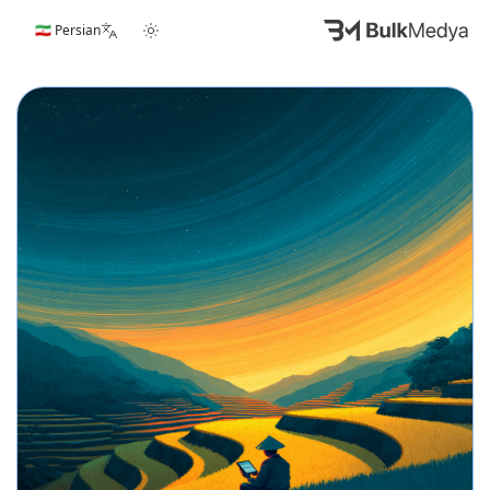
🇮🇷 Persian