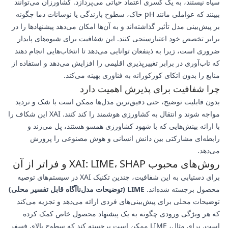
سیاه نیستند، به یک کسری اعتماد حیاتی می‌پردازد. کشاورزان می‌توانند
ببینند که عواملی مانند pH خاک، سطوح بارندگی یا نوسانات دما چگونه
بر پیش‌بینی مدل تأثیر گذاشته‌اند و به آن‌ها امکان می‌دهد پیشنهادها را در
برابر تخصص خود اعتبارسنجی کنند. این شفافیت برای شیوه‌های پایدار
ضروری است، زیرا به ذینفعان توانایی می‌دهد تا انتخاب‌هایی انجام دهند
که تاب‌آوری در برابر تغییرپذیری اقلیمی را افزایش می‌دهد و استفاده از
منابع را بدون اتکای کورکورانه به فناوری بهینه می‌کند.
چرا شفافیت برای پذیرش اهمیت دارد
بدون قابلیت توضیح، حتی دقیق‌ترین مدل‌ها ممکن است با شک و تردید
مواجه شوند و انتقال به کشاورزی هوشمند را کند کنند. XAI این شکاف را
با ارائه بینش‌هایی که با شهود کشاورزی همسو هستند، پل می‌زند و
رابطه‌ای مشارکتی بین دانش انسانی و هوش مصنوعی را پرورش
می‌دهد.
روش‌های محبوب XAI: LIME، SHAP و فراتر از آن
برای دستیابی به این شفافیت، چندین تکنیک XAI در سیستم‌های توصیه
محصول برجسته شده‌اند.
LIME (توضیحات مدل‌ناآگاه قابل تفسیر محلی)
توضیحات محلی برای پیش‌بینی‌های فردی ارائه می‌دهد و تجزیه می‌کند
که هر ویژگی ورودی چگونه به یک پیشنهاد محصول خاص کمک کرده
است. برای مثال، LIME ممکن است برجسته کند که سطوح بالای فسفر