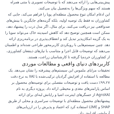
پیش‌بینی‌هایی را ارائه می‌دهند که با توضیحات تصویری یا متنی همراه
هستند که سهم ویژگی‌ها را به‌تفصیل بیان می‌کنند.
این ادغام امکان تنوع محصول منطقه‌ای پویا را فراهم می‌کند، جایی که
کشاورزان نه فقط یک توصیه اولیه، بلکه گزینه‌های جایگزین با بینش‌های
ضدواقعی نیز دریافت می‌کنند. برای مثال، اگر مدل ذرت را پیشنهاد دهد،
ممکن است همچنین توضیح دهد که کاهش اسیدیته خاک می‌تواند سویا را
به یک گزینه امکان‌پذیر تبدیل کند و انعطاف‌پذیری در برنامه‌ریزی ارائه
دهد. چنین سیستم‌هایی با رویکردی کاربرمحور طراحی شده‌اند و اطمینان
می‌دهند که توضیحات قابل اجرا و متناسب با نیازهای ذینفعان کشاورزی،
از کشاورزان خرده‌پا گرفته تا کارشناسان زراعت، هستند.
کاربردهای دنیای واقعی و مطالعات موردی
تحقیقات مزایای ملموس این سیستم‌های پیشرفته را نشان می‌دهد. یک
مطالعه با استفاده از افزایش گرادیان ترکیب‌شده با XAI به نرخ دقت
۹۹.۲۷٪ دست یافت و توضیحات مفصلی برای توصیه‌های محصول بر
اساس پارامترهای مغذی و محیطی ارائه داد. پروژه دیگری به نام
AgroXAI از حسگرهای اینترنت اشیا و رایانش لبه‌ای برای ارائه
پیشنهادهای محصول منطقه‌ای با توضیحات سراسری و محلی از طریق
SHAP و LIME استفاده کرد که اعتماد و پذیرش را در ارزیابی‌های
آزمایشی افزایش داد.