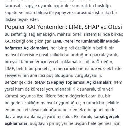
tarımsal sezgiyle uyumlu içgörüler sunarak bu boşluğu
kapatır ve insan bilgisi ile yapay zeka arasında işbirlikçi bir
ilişkiyi teşvik eder.
Popüler XAI Yöntemleri: LIME, SHAP ve Ötesi
Bu şeffaflığı sağlamak için, mahsul öneri sistemlerinde birkaç
XAI tekniği öne çıkmıştır.
LIME (Yerel Yorumlanabilir Model-
bağımsız Açıklamalar)
, her bir girdi özelliğinin belirli bir
mahsul önerisine nasıl katkıda bulunduğunu parçalayarak,
bireysel tahminler için yerel açıklamalar sağlar. Örneğin,
LIME, belirli bir parsel için mercimek önerisinde yüksek fosfor
seviyelerinin ana itici güç olduğunu vurgulayabilir.
Benzer şekilde,
SHAP (SHapley Toplamsal Açıklamaları)
hem
yerel hem de küresel yorumlanabilirlik sunarak, tüm veri
kümesi boyunca özelliklere önem değerleri atar. Bu, bir
bölgede sıcaklığın mahsul uygunluğu için tutarlı bir şekilde
en önemli etkileyici olduğunu belirlemek gibi genel model
davranışını anlamaya yardımcı olur. Ek olarak,
karşıt gerçek
açıklamalar
, buğdayın pirinç yerine uygun hale gelmesi için