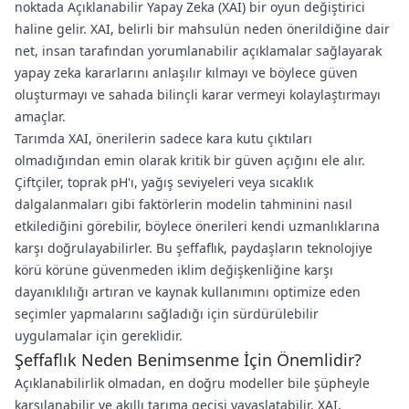
noktada Açıklanabilir Yapay Zeka (XAI) bir oyun değiştirici
haline gelir. XAI, belirli bir mahsulün neden önerildiğine dair
net, insan tarafından yorumlanabilir açıklamalar sağlayarak
yapay zeka kararlarını anlaşılır kılmayı ve böylece güven
oluşturmayı ve sahada bilinçli karar vermeyi kolaylaştırmayı
amaçlar.
Tarımda XAI, önerilerin sadece kara kutu çıktıları
olmadığından emin olarak kritik bir güven açığını ele alır.
Çiftçiler, toprak pH'ı, yağış seviyeleri veya sıcaklık
dalgalanmaları gibi faktörlerin modelin tahminini nasıl
etkilediğini görebilir, böylece önerileri kendi uzmanlıklarına
karşı doğrulayabilirler. Bu şeffaflık, paydaşların teknolojiye
körü körüne güvenmeden iklim değişkenliğine karşı
dayanıklılığı artıran ve kaynak kullanımını optimize eden
seçimler yapmalarını sağladığı için sürdürülebilir
uygulamalar için gereklidir.
Şeffaflık Neden Benimsenme İçin Önemlidir?
Açıklanabilirlik olmadan, en doğru modeller bile şüpheyle
karşılanabilir ve akıllı tarıma geçişi yavaşlatabilir. XAI,