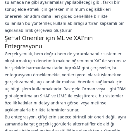
sulamada ne gibi ayarlamalar yapılabileceği gibi, farklı bir
sonuç elde etmek için gereken minimum değişiklikleri
önererek bir adım daha ileri gider. Genellikle birlikte
kullanılan bu yöntemler, kullanılabilirliği artıran kapsamlı bir
açıklanabilirlik çerçevesi oluşturur.
Şeffaf Öneriler için ML ve XAI'nın
Entegrasyonu
Gerçek yenilik, hem doğru hem de yorumlanabilir sistemler
oluşturmak için denetimli makine öğrenimini XAI ile sorunsuz
bir şekilde harmanlamaktadır. AgroXAI gibi çerçeveler, bu
entegrasyonu örneklemekte, verileri yerel olarak işlemek ve
gerçek zamanlı, açıklanabilir mahsul önerileri sağlamak için
uç bilgi işlem kullanmaktadır. Rastgele Orman veya LightGBM
gibi algoritmaları SHAP ve LIME ile eşleştirerek, bu sistemler
özellik katkılarını detaylandıran görsel veya metinsel
açıklamalarla birlikte tahminler sunar.
Bu entegrasyon, çiftçilerin sadece birincil bir öneri değil, aynı
zamanda karşıt gerçek içgörülerle alternatifler de aldığı
dinamik bölgesel mahsul çeşitliliğine olanak tanır. Örneğin,