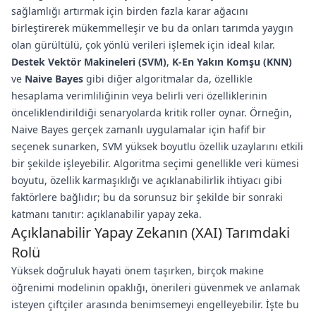
sağlamlığı artırmak için birden fazla karar ağacını
birleştirerek mükemmelleşir ve bu da onları tarımda yaygın
olan gürültülü, çok yönlü verileri işlemek için ideal kılar.
Destek Vektör Makineleri (SVM)
,
K-En Yakın Komşu (KNN)
ve
Naive Bayes
gibi diğer algoritmalar da, özellikle
hesaplama verimliliğinin veya belirli veri özelliklerinin
önceliklendirildiği senaryolarda kritik roller oynar. Örneğin,
Naive Bayes gerçek zamanlı uygulamalar için hafif bir
seçenek sunarken, SVM yüksek boyutlu özellik uzaylarını etkili
bir şekilde işleyebilir. Algoritma seçimi genellikle veri kümesi
boyutu, özellik karmaşıklığı ve açıklanabilirlik ihtiyacı gibi
faktörlere bağlıdır; bu da sorunsuz bir şekilde bir sonraki
katmanı tanıtır: açıklanabilir yapay zeka.
Açıklanabilir Yapay Zekanın (XAI) Tarımdaki
Rolü
Yüksek doğruluk hayati önem taşırken, birçok makine
öğrenimi modelinin opaklığı, önerileri güvenmek ve anlamak
isteyen çiftçiler arasında benimsemeyi engelleyebilir. İşte bu