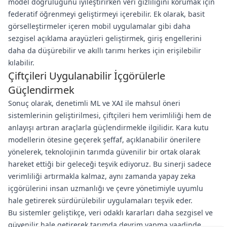
model doğruluğunu iyileştirirken veri gizliliğini korumak için
federatif öğrenmeyi geliştirmeyi içerebilir. Ek olarak, basit
görselleştirmeler içeren mobil uygulamalar gibi daha
sezgisel açıklama arayüzleri geliştirmek, giriş engellerini
daha da düşürebilir ve akıllı tarımı herkes için erişilebilir
kılabilir.
Çiftçileri Uygulanabilir İçgörülerle
Güçlendirmek
Sonuç olarak, denetimli ML ve XAI ile mahsul öneri
sistemlerinin geliştirilmesi, çiftçileri hem verimliliği hem de
anlayışı artıran araçlarla güçlendirmekle ilgilidir. Kara kutu
modellerin ötesine geçerek şeffaf, açıklanabilir önerilere
yönelerek, teknolojinin tarımda güvenilir bir ortak olarak
hareket ettiği bir geleceği teşvik ediyoruz. Bu sinerji sadece
verimliliği artırmakla kalmaz, aynı zamanda yapay zeka
içgörülerini insan uzmanlığı ve çevre yönetimiyle uyumlu
hale getirerek sürdürülebilir uygulamaları teşvik eder.
Bu sistemler geliştikçe, veri odaklı kararları daha sezgisel ve
güvenilir hale getirerek tarımda devrim yapma vaadinde