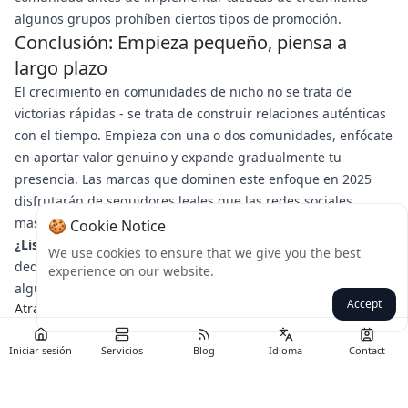
algunos grupos prohíben ciertos tipos de promoción.
Conclusión: Empieza pequeño, piensa a
largo plazo
El crecimiento en comunidades de nicho no se trata de
victorias rápidas - se trata de construir relaciones auténticas
con el tiempo. Empieza con una o dos comunidades, enfócate
en aportar valor genuino y expande gradualmente tu
presencia. Las marcas que dominen este enfoque en 2025
disfrutarán de seguidores leales que las redes sociales
masivas no pueden igualar.
🍪 Cookie Notice
¿Listo para crecer?
Elige hoy una comunidad de nicho y
We use cookies to ensure that we give you the best
dedica 30 minutos a aportar valor sin hacer promoción
experience on our website.
alguna. Los resultados a largo plazo te sorprenderán.
Accept
Atrás
Iniciar sesión
Servicios
Blog
Idioma
Contact