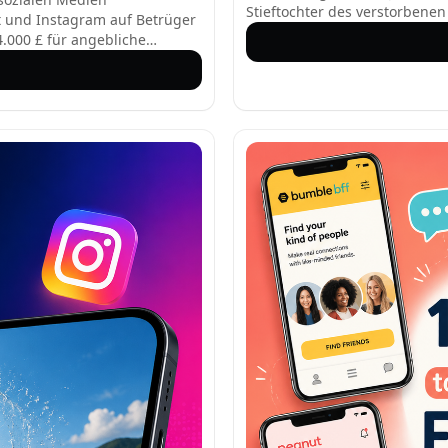
Stieftochter des verstorbenen 
at und Instagram auf Betrüger
Vatertagswidmung auf ihren I
.000 £ für angebliche
seinem Tod hält sie seine Eri
terlagen. Diese
ihre Bindung.
ruck der Prüfungszeit aus
prechungen von garantierten
 die keine Note 4 oder besser
stätigt, dass legitime Lecks
chte Papiere kaufen, riskieren
egen Fehlverhaltens.