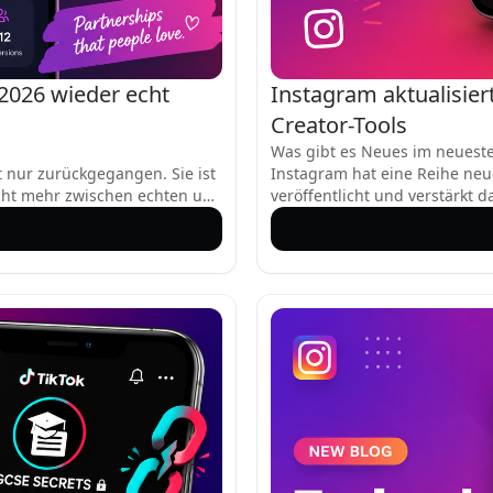
2026 wieder echt
Instagram aktualisier
Creator-Tools
Was gibt es Neues im neuest
ht nur zurückgegangen. Sie ist
Instagram hat eine Reihe neu
ht mehr zwischen echten und
veröffentlicht und verstärkt d
per, die von echten Menschen
leistungsstarke, native Video
t bei Erkennungstests), KI-
Änderungen gehen über oberf
metrie zu täuschen, und KI-
Workflow optimieren, neue kr
hliche Bewegungen nachahmt.
Integration zwischen Bearbei
uthentifizieren. Wenn man
ist, was sich geändert hat.
f, irgendetwas zu vertrauen.
ch: 71 % gaben an, nicht
ganze 62 % gaben zu, dass es
 jetzt den Empfehlungen ihrer
schen Influencer ist vorbei.