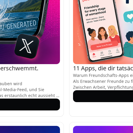
überschwemmt.
11 Apps, die dir tatsä
Warum Freundschafts-Apps ei
Als Erwachsener Freunde zu f
lauben wird
Zwischen Arbeit, Verpflichtu
al-Media-Feed, und Sie
das Rausgehen oft in den Hi
s erstaunlich echt aussieht –
Spiel und bieten eine stressfr
m Paddleboard macht, eine
die Peinlichkeit von Kaltkonta
usführt, oder ein Freund, der
einer Freundschaftstrennung 
 Diese sind nicht echt. Sie
Verbindungen suchst – diese 
neriert und überschwemmen
deine Leute zu finden.
et hat. Trotz Warnhinweisen
 sind, werden Millionen von