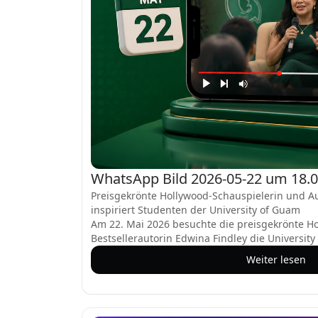
WhatsApp Bild 2026-05-22 um 18.06
Preisgekrönte Hollywood-Schauspielerin und Au
inspiriert Studenten der University of Guam
Am 22. Mai 2026 besuchte die preisgekrönte H
Bestsellerautorin Edwina Findley die Universit
begeisterten Publikum aus Studenten, Dozent
Weiter lesen
sprach. Ihr Vortrag, der sich um Resilienz und 
Geschichtenerzählens drehte, hinterließ bei a
bleibenden Eindruck.