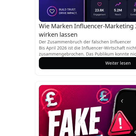
Wie Marken Influencer-Marketing 
wirken lassen
Der Zusammenbruch der falschen Influencer
Bis April 2026 ist die Influencer-Wirtschaft nic
zusammengebrochen. Das Publikum konnte nic
KI-generierten Inhalten unterscheiden: KI-Kör
Weiter lesen
nicht zu unterscheiden sind (99,2 % Genauigkei
Stimmen, die perfekt genug sind, um Stimmbio
Lippensynchronisation, die natürliche mensc
Die Folge? Das Publikum gab auf, Inhalte zu a
nicht erkennen kann, was echt ist, hört man au
Für die Gen Z war der Wandel besonders deutli
mehr zu wissen, ob Influencer echt sind, und 
ihnen egal war. Der Todesstoß? 84 % vertrauen
Freunde mehr als jedem Creator. Die Ära der fal