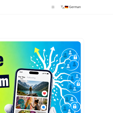
🇩🇪 German