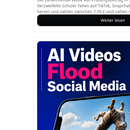
Verzweifelte Schüler fallen auf TikTok, Snapch
herein und zahlen zwischen 7,50 £ und satten 4
durchgesickerte GCSE- und A-Level-Prüfungsun
Weiter lesen
betrügerischen Konten nutzen den immensen D
und zielen auf verletzliche Teenager mit Vers
Bestehen und Rückerstattungen für diejenigen,
erreichen. Prüfungsausschüsse haben jedoch be
äußerst selten sind, und diejenigen, die gefäls
Geldverlust und schwerwiegende Sanktionen w