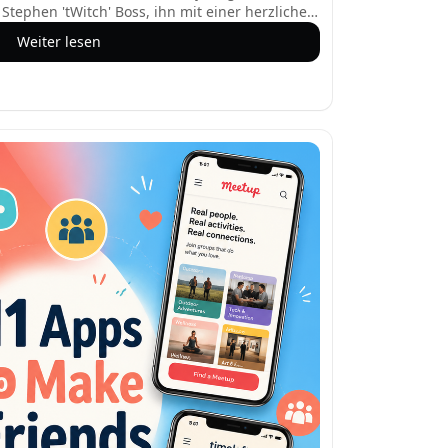
Stephen 'tWitch' Boss, ihn mit einer herzlichen
nstagram-Stories. Zweieinhalb Jahre nach
Weiter lesen
nnerung am Leben und teilt intime Einblicke in