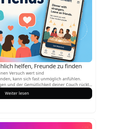
chlich helfen, Freunde zu finden
nen Versuch wert sind
inden, kann sich fast unmöglich anfühlen.
ngen und der Gemütlichkeit deiner Couch rückt
ntergrund. Aber Freundschafts-Apps ändern das
Weiter lesen
eie Möglichkeit, Gleichgesinnte zu treffen, ohne
kten. Egal, ob du neu in der Stadt bist, dich von
erholst oder einfach nach tieferen
11 Apps wurden entwickelt, um dir zu helfen,