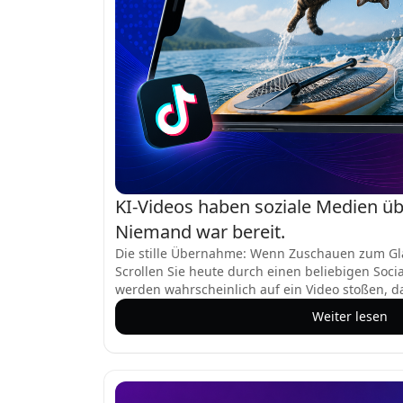
KI-Videos haben soziale Medien 
Niemand war bereit.
Die stille Übernahme: Wenn Zuschauen zum G
Scrollen Sie heute durch einen beliebigen Soci
werden wahrscheinlich auf ein Video stoßen, da
eine Katze, die einen Rückwärtssalto auf eine
Weiter lesen
Tänzerin, die einen perfekten dreifachen Axel a
in einer Szene erscheint, die er nie gefilmt hat.
werden von KI-Modellen wie OpenAIs Sora ge
Plattformen schneller, als irgendjemand erwart
und Metadaten, die in diesen Clips eingebettet