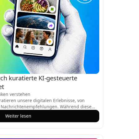
h kuratierte KI-gesteuerte
et
iken verstehen
atieren unsere digitalen Erlebnisse, von
zu Nachrichtenempfehlungen. Während diese
 erhöhen kann, schafft sie auch
Weiter lesen
e Umgebungen, in denen Sie wiederholt
e Ihre bestehenden Überzeugungen verstärken,
spektiven ausgefiltert werden. Dies kann
 Polarisierung vertiefen und sogar zu