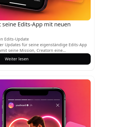
t seine Edits-App mit neuen
en Edits-Update
er Updates für seine eigenständige Edits-App
amit seine Mission, Creatorn eine
bearbeitung zu bieten. Die neuesten
Weiter lesen
lächliche Anpassungen hinaus – sie sollen den
eative Möglichkeiten eröffnen und die
tung und Teilen auf Instagram verbessern. Hier