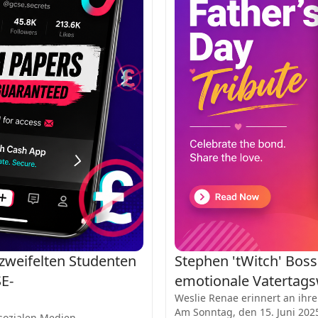
zweifelten Studenten
Stephen 'tWitch' Boss' 
E-
emotionale Vatertag
Weslie Renae erinnert an ihre
Am Sonntag, den 15. Juni 2025
sozialen Medien