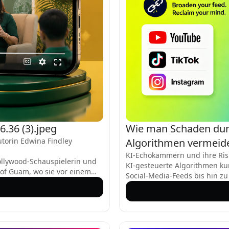
.36 (3).jpeg
Wie man Schaden durc
torin Edwina Findley
Algorithmen vermeid
KI-Echokammern und ihre Ris
ollywood-Schauspielerin und
KI-gesteuerte Algorithmen kur
y of Guam, wo sie vor einem
Social-Media-Feeds bis hin 
en und Gemeindemitgliedern
Personalisierung den Komfort
die Kraft des
„Echokammern“ – geschlossen
llen Anwesenden einen
Inhalten ausgesetzt sind, di
während unterschiedliche Per
Fehlinformationen verstärken,