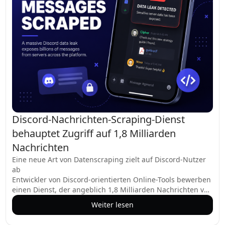
Discord-Nachrichten-Scraping-Dienst
behauptet Zugriff auf 1,8 Milliarden
Nachrichten
Eine neue Art von Datenscraping zielt auf Discord-Nutzer
ab
Entwickler von Discord-orientierten Online-Tools bewerben
einen Dienst, der angeblich 1,8 Milliarden Nachrichten von
35 Millionen Nutzern aus 6.000 Servern gescrapt hat. Der
Weiter lesen
angebliche Datenbestand umfasst auch 207 Millionen
Sprachsitzungen, Benutzerprofile und Dateien, was