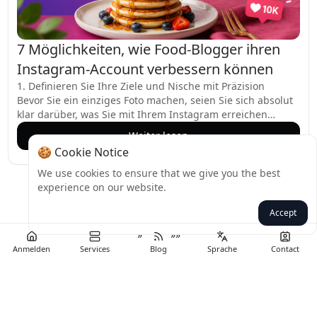
7 Möglichkeiten, wie Food-Blogger ihren
Instagram-Account verbessern können
1. Definieren Sie Ihre Ziele und Nische mit Präzision
Bevor Sie ein einziges Foto machen, seien Sie sich absolut
klar darüber, was Sie mit Ihrem Instagram erreichen
wollen. Streben Sie Markenkooperationen an, möchten Sie
Weiter lesen
Traffic auf Ihren Blog lenken oder eine loyale Community
🍪 Cookie Notice
aufbauen? Ihr langfristiges Ziel bestimmt jede
Entscheidung – von Ihrem Benutzernamen bis zu Ihrem
We use cookies to ensure that we give you the best
Content-Stil. Gehen Sie über „mehr Follower“ hinaus und
experience on our website.
denken Sie über die Wirkung nach, die Sie erzielen
««
«
1
2
3
4
5
...
möchten. Wenn Sie beispielsweise davon träumen, mit
Accept
Marken für ökologische Küchenutensilien
»
»»
zusammenzuarbeiten, gestalten Sie Ihre Ästhetik und
Anmelden
Services
Blog
Sprache
Contact
Bildunterschriften so, dass sie diese Zielgruppe von
Anfang an ansprechen. Ihre Nische sollte spezifisch sein;
„Food-Blog“ ist zu breit. Geht es um glutenfreies Backen,
pflanzliche Meal Prep oder regionale Streetfood? Je
fokussierter Sie sind, desto leichter ist es, ein engagiertes