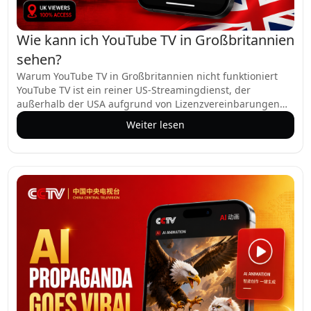
Wie kann ich YouTube TV in Großbritannien
sehen?
Warum YouTube TV in Großbritannien nicht funktioniert
YouTube TV ist ein reiner US-Streamingdienst, der
außerhalb der USA aufgrund von Lizenzvereinbarungen
mit Sendern wie ABC, CBS, NBC und ESPN blockiert ist.
Weiter lesen
Wenn Sie von Großbritannien aus darauf zugreifen, wird
eine Fehlermeldung angezeigt, da YouTube TV Ihre IP-
Adresse erkennt und den Zugriff einschränkt. Mit einem
zuverlässigen VPN können Sie diese Geoblockierung
umgehen und YouTube TV in Großbritannien sehen, als
wären Sie in den USA.