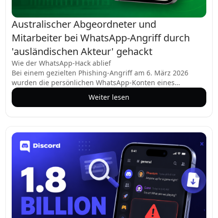
Australischer Abgeordneter und
Mitarbeiter bei WhatsApp-Angriff durch
'ausländischen Akteur' gehackt
Wie der WhatsApp-Hack ablief
Bei einem gezielten Phishing-Angriff am 6. März 2026
wurden die persönlichen WhatsApp-Konten eines
australischen Bundesabgeordneten und dreier Mitarbeiter
Weiter lesen
kompromittiert. Die Angreifer verwendeten eine einfache,
aber effektive Methode: Sie lösten zunächst legitime
Verifizierungscodes auf den Geräten der Opfer aus und
kontaktierten diese dann, indem sie sich als
vertrauenswürdige Kontakte ausgaben und nach diesen
Codes fragten. Sobald diese weitergegeben wurden,
verknüpften die Hacker die Konten mit ihren eigenen
Geräten und erlangten so die volle Kontrolle über die
Kommunikation. Der Vorfall wurde während einer
Senatsanhörung am 25. Mai bestätigt, bei der Beamte des
Department of Parliamentary Services (DPS) den Ablauf des
Vorfalls detailliert schilderten.