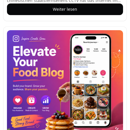
chinesischen Staatsfernsehens CCTV hat das Internet im
Sturm erobert. Darin terrorisiert ein hochmütiger weißer
Weiter lesen
Adler Perserkatzen im Goldenen Flusstal und entfesselt
einen Abnutzungskrieg. Die Allegorie, angesiedelt in einer
von Wuxia inspirierten Fantasy-Welt, hat auf chinesischen
Plattformen und darüber hinaus Millionen von Aufrufen
erzielt. Doch unter ihren surrealen Bildern verbirgt sich
eine sorgfältig ausgearbeitete Erzählung: die Vereinigten
Staaten als aggressiver, absteigender Hegemon und China
als stabilisierende Kraft.