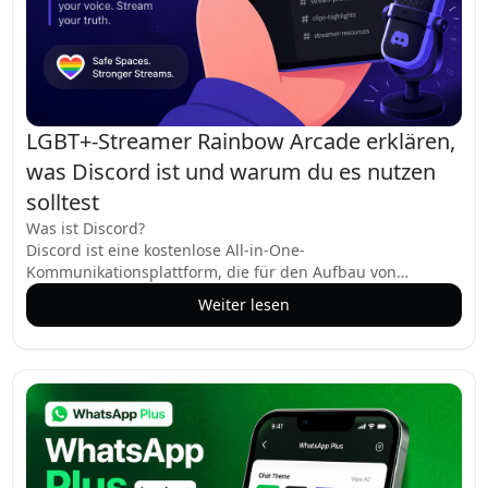
LGBT+-Streamer Rainbow Arcade erklären,
was Discord ist und warum du es nutzen
solltest
Was ist Discord?
Discord ist eine kostenlose All-in-One-
Kommunikationsplattform, die für den Aufbau von
Communities entwickelt wurde. Ursprünglich für Gamer
Weiter lesen
geschaffen, hat es sich zu einem Raum entwickelt, in dem
Creator, Hobbyisten und Gruppen aller Art – einschließlich
LGBT+-Streamer – sich verbinden, chatten und
zusammenarbeiten können. Stell es dir als digitales
Clubhaus vor, in dem du separate Räume (sogenannte
Kanäle) für verschiedene Themen einrichten kannst, alles
unter einem Dach (einem Server).