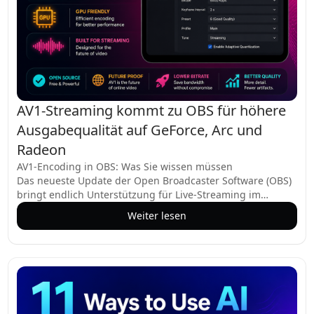
AV1-Streaming kommt zu OBS für höhere
Ausgabequalität auf GeForce, Arc und
Radeon
AV1-Encoding in OBS: Was Sie wissen müssen
Das neueste Update der Open Broadcaster Software (OBS)
bringt endlich Unterstützung für Live-Streaming im
hocheffizienten AV1-Codec. Das bedeutet, dass Content-
Weiter lesen
Ersteller nun Videos in höherer Qualität bei niedrigeren
Bitraten liefern können, aber es gibt spezifische Hardware-
und Plattformanforderungen zu beachten.