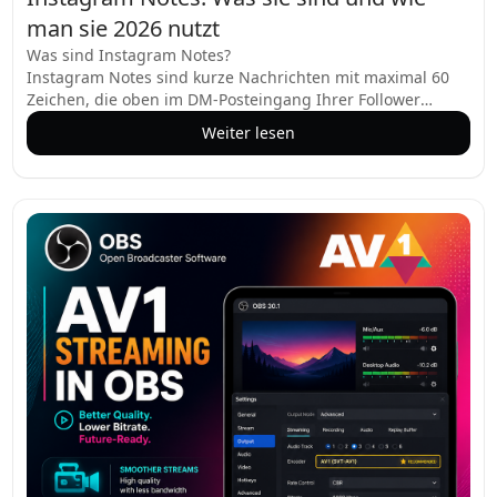
man sie 2026 nutzt
Was sind Instagram Notes?
Instagram Notes sind kurze Nachrichten mit maximal 60
Zeichen, die oben im DM-Posteingang Ihrer Follower
erscheinen und nach 24 Stunden verschwinden.
Weiter lesen
Betrachten Sie sie als die einfachste Art zu kommunizieren
– keine Push-Benachrichtigungen, kein
Produktionsaufwand, nur ein kurzer Gedanke oder eine
Ankündigung. Sie können ein einzelnes Emoji, einen
kurzen Satz, ein 2-Sekunden-Loop-Video oder einen 30-
Sekunden-Musikclip aus der Instagram-Bibliothek teilen.
Notes sind nur für gegenseitige Follower oder Ihre Close
Friends-Liste sichtbar, und Sie wählen jedes Mal die
Zielgruppe aus. Anders als Stories gibt es keine
Zuschauerliste – Sie können nur sehen, wer geliked oder
geantwortet hat.