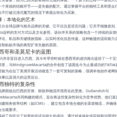
一个笨拙的结账环节——是失败的配方。通过掌握平台的独特工具和受众
在不打破沉浸式魔咒的情况下将观众转化为买家。
译：本地化的艺术
区分全球品牌与相关品牌的关键。它不仅仅是语言问题；它关乎细微差别
oleto这样的支付方式以及文化参照。该伙伴关系的策略包含一个持续的反
评论、私信和关键绩效指标，以实时优化信息传递。这种敏捷的适应能力
复制粘贴市场的典型扩张失败的原因。
西哥和圣莫尼卡的蓝图
ndish并非盲目进入巴西。其今年早些时候在墨西哥的成功推出提供了一个
里，与MindgruveMacarta的合作创造了该国迄今为止最成功的TikTo
经验为在拉丁美洲开展活动锻造了一套可复制的策略，强调本地创作者网
叙事以及强大的运营后台。
西独特的复杂性
牌因低估巴西的官僚、财政和物流环境而在此受挫。Outlandish与
ruveMacarta共同构建的模式，旨在将这些复杂性转化为竞争优势。他们
构建税务效率结构（如ICMS）、建立包含本地仓储的全渠道物流，并确
合法规要求。
基础工作区分了短暂的尝试与持久的成功。通过对本地化供应链和治理进