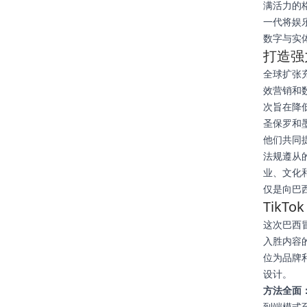
满活力的
一代将娱乐
数字与实
打造强
全球扩张充
效营销和数
次旨在降低
圣保罗和
他们共同
法规遵从的细
业、文化
仅是向巴
TikT
这次巴西冒
入胜内容的
位为品牌
设计。
方法全面
到端模式