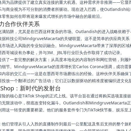
格局为品牌提供了建立真实连接的重大机遇。这种需求并非推测——它显
与商业视为不可分割的消费者所驱动。现在进入巴西，使Outlandish
体零售如何在即将迎来爆发式增长的市场中融合的最前沿。
力合作伙伴关系
满陷阱，尤其是在巴西这样复杂的市场。Outlandish的进入战略依赖
据科技公司MindgruveMacarta的关键联盟。这不是简单的供应商关
市场进入风险的专业知识融合。MindgruveMacarta带来了深厚的区
墨西哥城设有办事处，并与3M、JBL等行业巨头合作取得了成功记录。
提供了一套完整的解决方案：从高度本地化的内容制作和网红营销，到履
节。MindgruveMacarta的首席增长官Carlos Corona强调，成功
和内容的交汇点——这是在墨西哥市场磨练出的经验。这种伙伴关系确保
西投放一个翻译过的广告活动；它们正以数据驱动的精准度被编织进文化
ok Shop：新时代的发射台
险的核心是TikTok Shop的正式上线。该平台旨在通过将购买选项直接
无限滚动中，彻底改变转化漏斗。Outlandish和MindgruveMacart
利用这一转变的重要桥梁。他们的服务套件专门为TikTok快节奏、娱乐至
：
他们管理从引人入胜的直播制作到最后一公里配送及售后支持的整个旅
至关重要，因为巴西消费者期待无缝的体验。一个脱节的过程——激动人