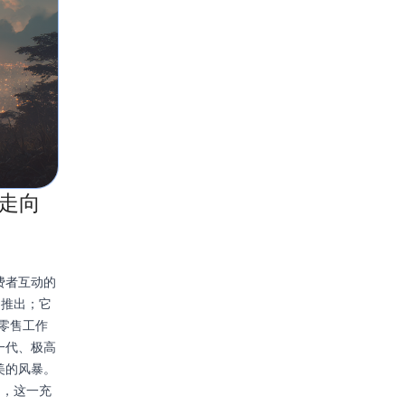
室走向
费者互动的
的推出；它
式零售工作
一代、极高
美的风暴。
出的，这一充