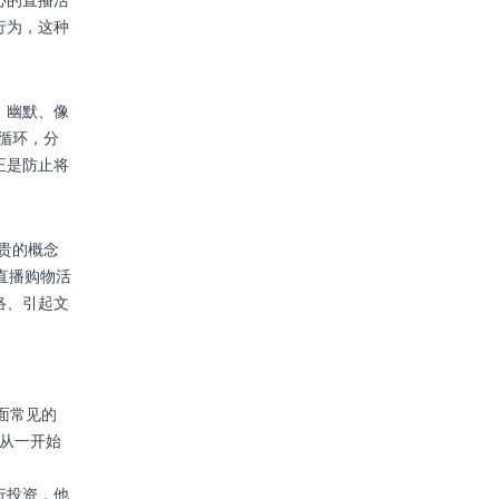
行为，这种
、幽默、像
馈循环，分
正是防止将
宝贵的概念
k直播购物活
络、引起文
直面常见的
保从一开始
行投资，他