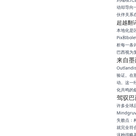
动却导向
伙伴关系
超越翻
本地化是
Pix和b
析每一条
巴西视为
来自墨
Outla
验证。在那
动。这一
化共鸣的
驾驭巴
许多全球品
Mindg
失败点：
就完全符
这种战略