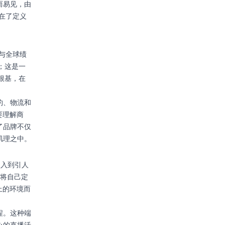
而易见，由
站在了定义
于与全球绩
系；这是一
域根基，在
约、物流和
需要理解商
了品牌不仅
肌理之中。
嵌入到引人
a正将自己定
上的环境而
程。这种端
心的直播活