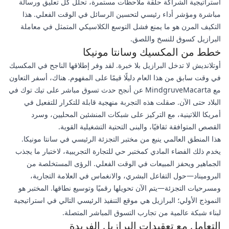
استراتيجية الشراكة حلقة ملاحظات مستمرة، تحلل كل تعليق ورسالة
مباشرة ومؤشر أداء رئيسي لتحسين الرسائل في الوقت الفعلي. هذا
التكيف المرن هو ما يمنع فشل التوسع الكلاسيكي المتمثل في معاملة
البرازيل كسوق للنسخ واللصق.
خطط من المكسيك وسانتا مونيكا
أوتلانديش لا تدخل البرازيل بلا خبرة. لقد وفر إطلاقها الناجح في المكسيك
في وقت سابق من هذا العام دليلًا قيمًا على المفهوم. هناك، أسفر التعاون
مع MindgruveMacarta عن أنجح حدث تسوق مباشر على تيك توك في
البلاد حتى الآن. صقلت هذه التجربة منهجية قابلة للتكرار للتفعيل في
أمريكا اللاتينية، مع التركيز على شبكات المنشئين المحليين، وسرد
القصص المتوافقة ثقافيًا، والبنى التحتية التشغيلية القوية.
هذا المنطق العالمي ينبع من مختبر التجزئة الرئيسي في سانتا مونيكا.
يخدم ذلك الفضاء المادي كمختبر حي للتجارة التجريبية، لاختبار ما يجذب
الجماهير ويحفز المبيعات في الوقت الفعلي. الرؤى المستخلصة من
البروميناد—حول التفاعل البشري، والانغماس في العلامة التجارية،
ومسرحيات التجزئة—يتم الآن تحويلها رقميًا وتوسيع نطاقها. المختبر هو
النموذج الأولي؛ البرازيل هي موقع التنفيذ الرئيسي التالي في استراتيجية
لبناء شبكة عالمية من تجارب التسوق المباشر المتصلة.
التعامل مع تعقيدات البرازيل الفريدة