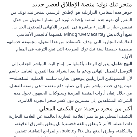
متجر تيك توك: منصة الإطلاق لعصر جديد
جوهر هذه المغامرة البرازيلية هو الإطلاق الرسمي لمتجر تيك توك. من
المقرر أن تقوم هذه المنصة بإحداث ثورة في مسار التحويل من خلال
تضمين خيارات الشراء مباشرة في التمرير اللانهائي للمحتوى الجذاب.
تضع أوتلانديش وMindgruveMacarta نفسيهما كالجسر الأساسي
للعلامات التجارية التي تهدف للاستفادة من هذا التحول. مجموعة خدماتهم
مصممة خصيصًا لبيئة تيك توك السريعة التي تضع الترفيه في المقام
الأول.
النهج شامل:
يديران الرحلة بأكملها من إنتاج البث المباشر الجذاب إلى
التوصيل للعميل النهائي ودعم ما بعد الشراء. هذا النموذج الشامل حاسم
لأن المستهلكين البرازيليين يتوقعون تجارب سلسة. العملية المنفصلة—
حيث يؤدي حدث مباشر مثير إلى عملية دفع معقدة—هي وصفة للفشل.
من خلال إتقان أدوات المنصة الفريدة وسلوكيات الجمهور، تحول هذه
الشراكة المشاهدين إلى مشترين دون كسر سحر التجربة الغامرة.
أكثر من مجرد ترجمة: فن التكييف المحلي
التكييف المحلي هو ما يميز العلامة التجارية العالمية عن العلامة التجارية
ذات الصلة. الأمر لا يتعلق باللغة فحسب؛ بل يتعلق بالفروق الدقيقة،
والفكاهة، وطرق الدفع مثل Pix وboleto، والمراجع الثقافية. تتضمن