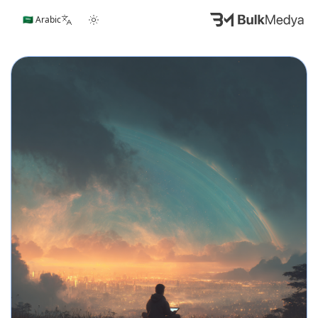
🇸🇦 Arabic