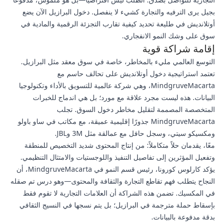
بجيل يرى الترفيه والتجارة كشيء لا ينفصل. دخول البرازيل الآن يضع
أوتلانديش في طليعة تحديد كيفية تقارب التجزئة الرقمية والمادية في
سوق على وشك النمو الانفجاري.
إقامة شراكة قوية
التوسع العالمي مليء بالمخاطر، خاصة في سوق معقد مثل البرازيل.
تعتمد استراتيجية دخول أوتلانديش على تحالف حاسم مع
MindgruveMacarta، وهي شركة عالمية للتسويق بالأداء وتكنولوجيا
البيانات. هذه ليست مجرد علاقة مع مورد؛ بل هي اندماج للخبرات
المتخصصة المصممة لتقليل مخاطر دخول السوق. تجلب
MindgruveMacarta جذورًا إقليمية عميقة، مع مكاتب في ساو باولو
ومكسيكو سيتي، وسجل حافل مع عمالقة مثل 3M وJBL.
معًا، يقدمان حلاً متكاملاً: من إنتاج المحتوى شديد التخصيص للمنطقة
وتفعيل المؤثرين إلى تفاصيل التنفيذ واللوجستيات والامتثال التنظيمي.
يؤكد كارلوس كورونا، رئيس قسم النمو في MindgruveMacarta، أن
النجاح يتطلب فهم تقاطع التجارة والثقافة والمحتوى—وهو درس تم صقله
في المكسيك. تضمن هذه الشراكة أن العلامات التجارية لا تقوم فقط
بإسقاط حملة مترجمة في البرازيل؛ بل يتم نسجها في النسيج الثقافي
بدقة مدفوعة بالبيانات.