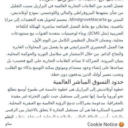
تفشل العديد من العلامات التجارية العالمية في البرازيل بسبب التقليل
من شأن مشهدها البيروقراطي والمالي واللوجستي. نموذج أوتلانديش،
المبني مع MindgruveMacarta، مصمم لتحويل هذه التعقيدات إلى مزايا
تنافسية. يتعاملان مع نقاط الفشل الشائعة مباشرة: الهيكلة للكفاءة
الضريبية (مثل ICMS)، وبناء لوجستيات متعددة القنوات مع مستودعات
محلية، وضمان الامتثال التنظيمي الكامل من اليوم الأول.
هذا العمل التحضيري الاستراتيجي هو ما يفصل بين المحاولات العابرة
والنجاح الدائم. من خلال الاستثمار في سلاسل التوريد والحوكمة المحلية،
يبنيان المرونة. الشراكة لا تساعد العلامات التجارية على البيع فحسب؛ بل
تساعدها على إنشاء وجود مستدام وموثوق يمكنه التوسع بذكاء مع الطلب،
وتجنب مصير أولئك الذين يندفعون دون خطة.
حدود التسوق المباشر العالمية
خطوة أوتلانديش إلى البرازيل هي خطوة حاسمة في طموح أوسع يتطلع
نحو أوروبا وآسيا. إنها تشير إلى مستقبل حيث تكون التجزئة غير مقيدة
بالجغرافيا، مدعومة بشراكات تدمج الرؤية العالمية مع العبقرية المحلية.
البصيرة المبتكرة هنا هي أن مستقبل التجارة لا يتعلق بالاختيار بين الرقمي
والمادي، أو بين النطاق العالمي والملاءمة المحلية. إنه يتعلق بتنظيم النظم
البيئية—مثل تلك التي تربط استوديو في سانتا مونيكا ببث مباشر في ساو
🍪 Cookie Notice