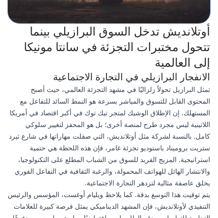
أوتلانديش تدخل السوق البرازيلي بينما
تتحول مختبرات التجزئة في سانتا مونيكا
إلى العالمية
الانفجار البرازيلي في التجارة الاجتماعية
تمثل البرازيل تحولاً زلزاليًا في مشهد التجزئة العالمي، حيث أصبح
المحتوى القابل للتسوق والمباشر بسرعة هو النمط السائد للتفاعل مع
المستهلك. إن الإطلاق الوشيك لمتجر تيك توك في أكبر اقتصاد في أمريكا
اللاتينية ليس مجرد طرح لمنصة أخرى؛ بل هو المحفز لتغيير سلوكي
كامل. بالنسبة لشركة مثل أوتلانديش، التي صقلت مهاراتها في شارع ثيرد
ستريت بروميناد باستوديو تجزئة غامر، فإن هذه اللحظة هي حتمية
استراتيجية. المزيج الفريد للسوق من الشباب المطلع على التكنولوجيا،
والانتشار الهائل للهواتف المحمولة، والرغبة الثقافية في التفاعل الفوري
يخلق عاصفة مثالية لتزدهر التجارة الاجتماعية.
يتم توقيت هذا التوسع بدقة. كما يلاحظ ويليام أوغست، المؤسس والرئيس
التنفيذي لأوتلانديش، فإن المشهد الديناميكي يمثل فرصة كبيرة للعلامات
التجارية للتواصل بصدق. الطلب ليس افتراضيًا—بل هو ملموس، مدفوعًا