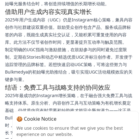
始曝光服务结合时，将创造持续增值的长期增长动能。
借助用户生成内容实现真实增长
2025年用户生成内容（UGC）仍是Instagram核心策略，兼具内容
创作与社群建设双重价值。鼓励受众创作包含产品、服务或品牌标
签的内容，既能生成真实社交认证，又能积累可重复使用的内容
库。此方法不仅节省创作时间，更显著提升互动率与触及范围。
制定明确的UGC指南与激励措施，在鼓励参与的同时避免过度限
制。定期在Stories和动态中精选优质UGC并标注创作者。开发便于
追踪管理的品牌标签。若想快速启动UGC策略，可将这些努力与
Bulkmedya的初始曝光助推结合，吸引实现UGC活动规模效应的关
键参与量。
结语：免费工具与战略支持的协同效应
2025年最成功的Instagram增长策略，在于融合强大免费工具与战
略支持体系。原生分析、内容创作工具与互动策略为有机增长奠定
基础，但优质内容有时需要初始助推才能完全释放潜力——这正是
Bulkmedya定向服务的价值所在：在您持续建设真实社群互动的同
🍪 Cookie Notice
时，帮助优质内容获得应有的初始曝光。准备加速Instagram成
We use cookies to ensure that we give you the best
长？立即探索Bulkmedya服务如何放大您的努力，让您专注创作令
experience on our website.