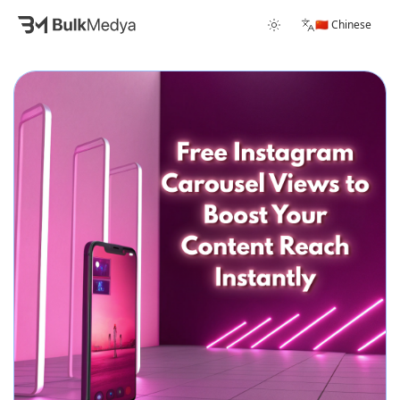
🇨🇳 Chinese