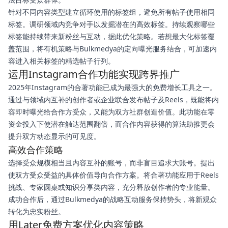
针对不同内容类型建立循环使用的标签组，避免所有帖子使用相同
标签。调研领域内竞争对手以发掘潜在的高效标签。持续观察哪些
标签能持续带来新粉丝与互动，据此优化策略。若想最大化标签覆
盖范围，将有机策略与Bulkmedya的定向曝光服务结合，可加速内
容进入相关标签的精选帖子行列。
运用Instagram合作功能实现跨界推广
2025年Instagram的合著功能已成为最强大的免费增长工具之一。
通过与领域内互补的创作者或企业联合发布帖子及Reels，既能将内
容即时曝光给合作方受众，又能为双方社群创造价值。此功能在零
资金投入下使潜在触达范围翻倍，而合作内容获得的算法助推更会
提升双方动态显示的可见度。
高效合作策略
选择受众规模相当且内容互补的账号，而非盲目追求大账号。提出
使双方受众受益的具体价值导向合作方案。将合著功能应用于Reels
挑战、专家圆桌或知识分享类内容，充分释放创作者的专业能量。
成功合作后，通过Bulkmedya的战略互动服务保持势头，将新观众
转化为忠实粉丝。
用Later免费方案优化内容策略