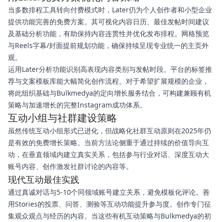
当多数排程工具转向付费模式时，Later仍为个人创作者和小型企业
提供功能完善的免费方案。其可视化内容日历、最佳发帖时间建议
及基础分析功能，有助保持内容连贯性并优化发布排程。网格预览
与Reels字幕/封面提前规划功能，确保持续呈现专业统一的主页外
观。
运用Later分析功能识别高表现内容类别与发帖时段。平台的标签推
荐与文案模板库能大幅简化创作流程。对于希望扩展规模的企业，
将此组织基础与Bulkmedya的定向增长服务结合，可构建兼顾有机
策略与加速增长的完整Instagram成功体系。
互动小组与社群建设策略
虽然传统互动小组形式已进化，但战略化社群互动原则在2025年仍
是有效的免费增长策略。当前方法论侧重于通过持续的价值导向互
动，在垂直领域内建立真实关系，包括参与行业对话、深度互动大
账号内容、创作激发社群讨论的内容等。
现代互动最佳实践
通过真诚对话与5-10个同领域账号建立关系，避免模板化评论。善
用Stories的投票、问答、测验等互动功能提升参与度。创作专门征
集观众观点与经历的内容。当这些有机互动策略与Bulkmedya的初