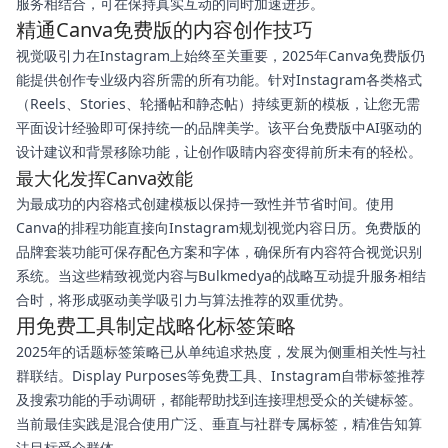
服务相结合，可在保持真实互动的同时加速进步。
精通Canva免费版的内容创作技巧
视觉吸引力在Instagram上始终至关重要，2025年Canva免费版仍
能提供创作专业级内容所需的所有功能。针对Instagram各类格式
（Reels、Stories、轮播帖和静态帖）持续更新的模板，让您无需
平面设计经验即可保持统一的品牌美学。该平台免费版中AI驱动的
设计建议和背景移除功能，让创作吸睛内容变得前所未有的轻松。
最大化发挥Canva效能
为最成功的内容格式创建模板以保持一致性并节省时间。使用
Canva的排程功能直接向Instagram规划视觉内容日历。免费版的
品牌套装功能可保存配色方案和字体，确保所有内容符合视觉识别
系统。当这些精致视觉内容与Bulkmedya的战略互动提升服务相结
合时，将形成驱动美学吸引力与算法推荐的双重优势。
用免费工具制定战略化标签策略
2025年的话题标签策略已从单纯追求热度，发展为侧重相关性与社
群联结。Display Purposes等免费工具、Instagram自带标签推荐
及搜索功能的手动调研，都能帮助找到连接理想受众的关键标签。
当前最佳实践是混合使用广泛、垂直与社群专属标签，精准告知算
法目标受众群体。