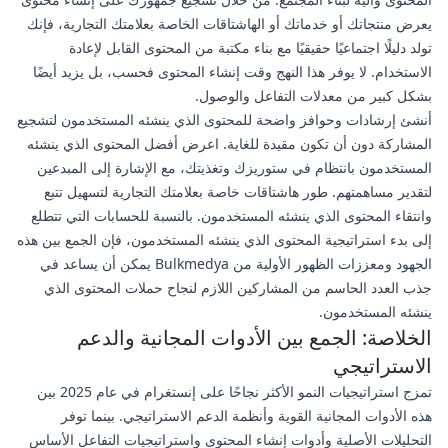
يعرض منتجاتك أو خدماتك أو الهاشتاقات الخاصة بعلامتك التجارية، فإنك
تولد دليلًا اجتماعيًا حقيقيًا مع بناء مكتبة من المحتوى القابل لإعادة
الاستخدام. لا يوفر هذا النهج وقت إنشاء المحتوى فحسب، بل يزيد أيضًا
بشكل كبير من معدلات التفاعل والوصول.
أنشئ إرشادات وحوافز واضحة للمحتوى الذي ينشئه المستخدمون لتشجيع
المشاركة دون أن تكون مقيدة للغاية. اعرض أفضل المحتوى الذي ينشئه
المستخدمون بانتظام في ستوريزك وتغذيتك، مع الإشارة إلى المبدعين
لتقدير مساهمتهم. طور هاشتاقات خاصة بعلامتك التجارية لتسهيل تتبع
وانتقاء المحتوى الذي ينشئه المستخدمون. بالنسبة للحسابات التي تتطلع
إلى بدء استراتيجية المحتوى الذي ينشئه المستخدمون، فإن الجمع بين هذه
الجهود ومعززات الظهور الأولية من Bulkmedya يمكن أن يساعد في
جذب العدد الحاسم من المشاركين اللازم لنجاح حملات المحتوى الذي
ينشئه المستخدمون.
الخلاصة: الجمع بين الأدوات المجانية والدعم
الاستراتيجي
تمزج استراتيجيات النمو الأكثر نجاحًا على إنستغرام في عام 2025 بين
هذه الأدوات المجانية القوية وأنظمة الدعم الاستراتيجي. بينما توفر
التحليلات الأصلية وأدوات إنشاء المحتوى واستراتيجيات التفاعل الأساس