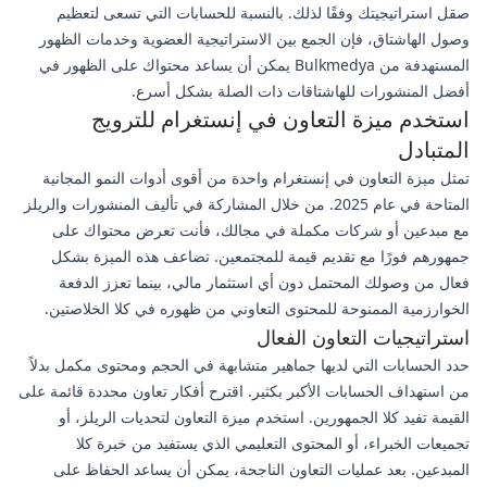
صقل استراتيجيتك وفقًا لذلك. بالنسبة للحسابات التي تسعى لتعظيم
وصول الهاشتاق، فإن الجمع بين الاستراتيجية العضوية وخدمات الظهور
المستهدفة من Bulkmedya يمكن أن يساعد محتواك على الظهور في
أفضل المنشورات للهاشتاقات ذات الصلة بشكل أسرع.
استخدم ميزة التعاون في إنستغرام للترويج
المتبادل
تمثل ميزة التعاون في إنستغرام واحدة من أقوى أدوات النمو المجانية
المتاحة في عام 2025. من خلال المشاركة في تأليف المنشورات والريلز
مع مبدعين أو شركات مكملة في مجالك، فأنت تعرض محتواك على
جمهورهم فورًا مع تقديم قيمة للمجتمعين. تضاعف هذه الميزة بشكل
فعال من وصولك المحتمل دون أي استثمار مالي، بينما تعزز الدفعة
الخوارزمية الممنوحة للمحتوى التعاوني من ظهوره في كلا الخلاصتين.
استراتيجيات التعاون الفعال
حدد الحسابات التي لديها جماهير متشابهة في الحجم ومحتوى مكمل بدلاً
من استهداف الحسابات الأكبر بكثير. اقترح أفكار تعاون محددة قائمة على
القيمة تفيد كلا الجمهورين. استخدم ميزة التعاون لتحديات الريلز، أو
تجميعات الخبراء، أو المحتوى التعليمي الذي يستفيد من خبرة كلا
المبدعين. بعد عمليات التعاون الناجحة، يمكن أن يساعد الحفاظ على