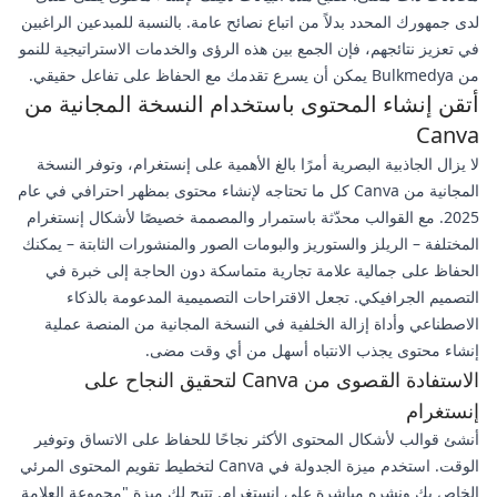
لدى جمهورك المحدد بدلاً من اتباع نصائح عامة. بالنسبة للمبدعين الراغبين
في تعزيز نتائجهم، فإن الجمع بين هذه الرؤى والخدمات الاستراتيجية للنمو
من Bulkmedya يمكن أن يسرع تقدمك مع الحفاظ على تفاعل حقيقي.
أتقن إنشاء المحتوى باستخدام النسخة المجانية من
Canva
لا يزال الجاذبية البصرية أمرًا بالغ الأهمية على إنستغرام، وتوفر النسخة
المجانية من Canva كل ما تحتاجه لإنشاء محتوى بمظهر احترافي في عام
2025. مع القوالب محدّثة باستمرار والمصممة خصيصًا لأشكال إنستغرام
المختلفة – الريلز والستوريز والبومات الصور والمنشورات الثابتة – يمكنك
الحفاظ على جمالية علامة تجارية متماسكة دون الحاجة إلى خبرة في
التصميم الجرافيكي. تجعل الاقتراحات التصميمية المدعومة بالذكاء
الاصطناعي وأداة إزالة الخلفية في النسخة المجانية من المنصة عملية
إنشاء محتوى يجذب الانتباه أسهل من أي وقت مضى.
الاستفادة القصوى من Canva لتحقيق النجاح على
إنستغرام
أنشئ قوالب لأشكال المحتوى الأكثر نجاحًا للحفاظ على الاتساق وتوفير
الوقت. استخدم ميزة الجدولة في Canva لتخطيط تقويم المحتوى المرئي
الخاص بك ونشره مباشرة على إنستغرام. تتيح لك ميزة "مجموعة العلامة