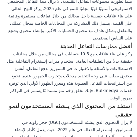
بينما تطورت مجموعات التفاعل التقليدية، لا يزال مبدأ التفاعل المجتمعي
الاستراتيجي أسلوبًا قويًا مجانيًا للنمو في عام 2025. يركز النهج الحالي
على بناء علاقات حقيقية داخل مجالك من خلال تفاعلات مستمرة وقائمة
على القيمة. يشمل ذلك المشاركة في المحادثات الخاصة بمجال عملك،
والتفاعل بشكل هادف مع محتوى الحسابات الأكبر، وإنشاء محتوى يشجع
على النقاش المجتمعي.
أفضل ممارسات التفاعل الحديثة
ركز على بناء علاقات مع 5-10 حسابات في مجالك من خلال محادثات
حقيقية بدلاً من التعليقات العامة. استخدم ميزات إنستغرام التفاعلية مثل
الاستطلاعات والأسئلة والاختبارات في الستوريز لدفع التفاعل. أنشئ
محتوى يطلب على وجه التحديد مدخلات وتجارب الجمهور. عندما تجمع
بين استراتيجيات التفاعل العضوية هذه ومعزز الظهور الأولي الذي توفره
خدمات Bulkmedya، فإنك تخلق زخم نمو مستدامًا يستمر في التراكم
بمرور الوقت.
استفد من المحتوى الذي ينشئه المستخدمون لنمو
حقيقي
لا يزال المحتوى الذي ينشئه المستخدمون (UGC) حجر زاوية في
استراتيجية إنستغرام الفعالة في عام 2025، حيث يعمل كأداة لإنشاء
المحتوى وآلية لبناء المجتمع. من خلال تشجيع جمهورك على إنشاء محتوى