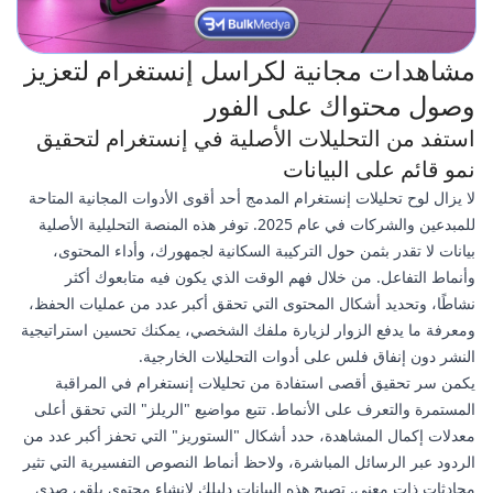
مشاهدات مجانية لكراسل إنستغرام لتعزيز
وصول محتواك على الفور
استفد من التحليلات الأصلية في إنستغرام لتحقيق
نمو قائم على البيانات
لا يزال لوح تحليلات إنستغرام المدمج أحد أقوى الأدوات المجانية المتاحة
للمبدعين والشركات في عام 2025. توفر هذه المنصة التحليلية الأصلية
بيانات لا تقدر بثمن حول التركيبة السكانية لجمهورك، وأداء المحتوى،
وأنماط التفاعل. من خلال فهم الوقت الذي يكون فيه متابعوك أكثر
نشاطًا، وتحديد أشكال المحتوى التي تحقق أكبر عدد من عمليات الحفظ،
ومعرفة ما يدفع الزوار لزيارة ملفك الشخصي، يمكنك تحسين استراتيجية
النشر دون إنفاق فلس على أدوات التحليلات الخارجية.
يكمن سر تحقيق أقصى استفادة من تحليلات إنستغرام في المراقبة
المستمرة والتعرف على الأنماط. تتبع مواضيع "الريلز" التي تحقق أعلى
معدلات إكمال المشاهدة، حدد أشكال "الستوريز" التي تحفز أكبر عدد من
الردود عبر الرسائل المباشرة، ولاحظ أنماط النصوص التفسيرية التي تثير
محادثات ذات معنى. تصبح هذه البيانات دليلك لإنشاء محتوى يلقى صدى