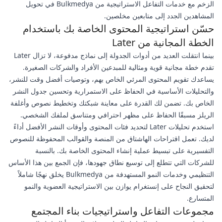
الزخم مع خدمات التفاعل الاستراتيجية من Bulkmedya في تحويل
المشاهدين الجدد إلى متابعين مخلصين.
حسّن استراتيجية المحتوى الخاصة بك باستخدام
الخطة المجانية من Later
بينما انتقلت العديد من أدوات الجدولة إلى نماذج مدفوعة، لا تزال Later
تقدم خطة مجانية قوية ومثالية للمبدعين الأفراد والشركات الصغيرة.
يساعدك تقويم المحتوى المرئي الخاص بهم، وتوصيات أفضل وقت للنشر،
والتحليلات الأساسية في الحفاظ على الاستمرارية وتحسين جدول النشر
الخاص بك. تضمن لك القدرة على معاينة شبكتك وتخطيط نصوص وأغلفة
الريلز مسبقًا الحفاظ على مظهر احترافي ومتناسق لملفك الشخصي.
استخدم تحليلات Later لتحديد فئات المحتوى وأوقات النشر الأفضل أداءً
لديك. تعمل اقتراحات الهاشتاق من المنصة والقوالب المحفوظة للنصوص
التفسيرية على تبسيط عملية إنشاء المحتوى الخاصة بك. بالنسبة
للشركات التي تتطلع إلى توسيع نطاق جهودها، فإن الجمع بين هذا الأساس
التنظيمي وخدمات النمو المستهدفة من Bulkmedya يخلق نهجًا شاملاً
لتحقيق النجاح على إنستغرام يوازن بين الاستراتيجية العضوية والنمو
المتسارع.
مجموعات التفاعل واستراتيجيات بناء المجتمع