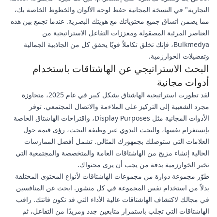
التجارية" في النسخة المجانية حفظ لوحة الألوان والخطوط الخاصة بك،
مما يضمن اتساق جميع محتوياتك مع هويتك البصرية. عندما تجمع بين هذه
العناصر المرئية المصقولة ومعززات التفاعل الاستراتيجية من
Bulkmedya، فإنك تخلق تكاملاً قويًا يحقق كل من الجاذبية الجمالية
وتفضيلات الخوارزمية.
البحث الاستراتيجي عن الهاشتاقات باستخدام
أدوات مجانية
لقد تطورت استراتيجية الهاشتاق بشكل كبير في عام 2025، متجاوزة
مجرد الشعبية إلى التركيز على الملاءمة والاتصال المجتمعي. توفر
الأدوات المجانية مثل Display Purposes، واقتراحات الهاشتاق الخاصة
بإنستغرام نفسها، والبحث اليدوي عبر وظيفة البحث، رؤى قيمة حول
العلامات التي ستوصلك بجمهورك المثالي. تشمل أفضل الممارسات
الحالية إنشاء مزيج من الهاشتاقات العامة والمتخصصة والمجتمعية التي
تخبر الخوارزمية بدقة من يجب أن يرى محتواك.
طوّر مجموعة دوارة من مجموعات الهاشتاقات لأنواع المحتوى المختلفة
بدلاً من استخدام نفس المجموعة في كل منشور. ابحث عن المنافسين
في مجالك لاكتشاف الهاشتاقات عالية الأداء التي قد تكون فاتتك. راقب
الهاشتاقات التي تجلب باستمرار متابعين جدد ومزيدًا من التفاعل، ثم