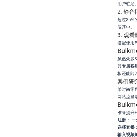
用户驻足
2. 静
超过85%
浸其中。
3. 观
搭配使用Bu
Bulk
虽然众多S
其
专属客
板还能随时
案例研
某时尚零售
网站流量
Bulk
准备提升F
注册：
一
选择套餐
输入视频