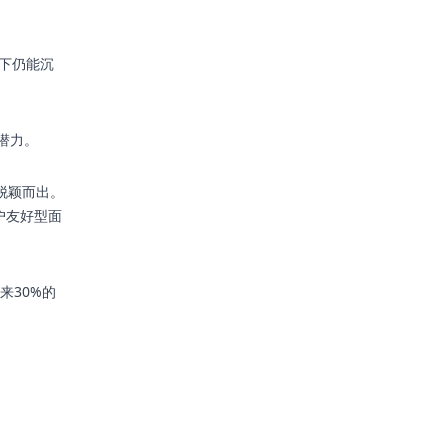
态下仍能沉
潜力。
其脱颖而出。
户友好型面
来30%的