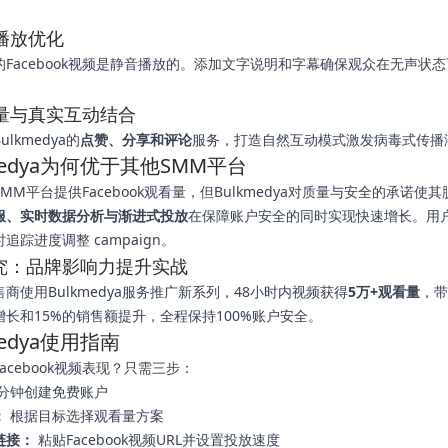
。
音播放优化
的Facebook视频是静音播放的。添加文字说明和字幕确保观众在无声状
看量与真实互动结合
lkmedya的
点赞、分享和评论
服务，打造自然互动模式激发病毒式传播
medya为何优于其他SMM平台
MM平台提供Facebook观看量，但Bulkmedya对质量与安全的承诺使
服、实时数据分析与渐进式投放
在保障账户安全的同时实现快速增长。用
追踪进度调整 campaign。
究：品牌影响力提升实战
商使用Bulkmedya服务推广新系列，48小时内视频获得
5万+观看量
，带
增长和15%的销售额提升，全程保持100%账户安全。
medya使用指南
acebook视频表现？只需三步：
分钟创建免费账户
：
根据目标选择观看量方案
链接：
粘贴Facebook视频URL并设置投放速度