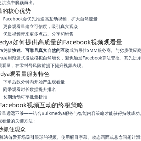
息洪流中脱颖而出。
量的核心优势
：
Facebook会优先推送高互动视频，扩大自然流量
：
更多观看量建立可信度，吸引真实观众
：
优质视频带来更多点击、分享和销售
medya如何提供高质量的Facebook视频观看量
dya凭借
快速、可靠且真实自然的互动
成为最佳SMM服务商。与劣质供应
edya采用渐进式投放模拟自然增长，避免触发Facebook算法警报。其先进
观看量，在零封号风险前提下提升视频表现。
medya观看量服务特色
：
下单后数分钟内开始产生观看量
：
附带观看时长数据提升排名
：
长期活动可享批量折扣
Facebook视频互动的终极策略
看量远远不够——结合Bulkmedya服务与智能内容策略才能获得持续成
观看量的关键方法：
三秒抓住观众
book算法偏爱开场吸引眼球的视频。使用醒目字幕、动态画面或悬念问题让