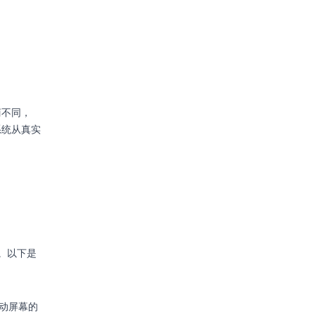
商不同，
系统从真实
功。以下是
滑动屏幕的