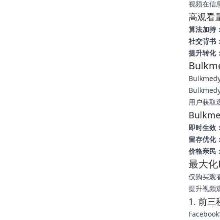
视频在信
高观看
算法加持
社交背书
提升转化
Bulk
Bulkme
Bulkm
用户获取
Bulk
即时生效
留存优化
价格亲民
最大化
仅购买观
提升视频
1. 前
Face